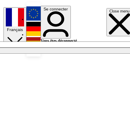
Se connecter
Close menu
English
Français
Deutsch
Vous êtes déconnecté.
Se connecter
Español
Lumières éteintes