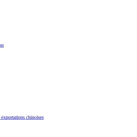
on
s exportations chinoises