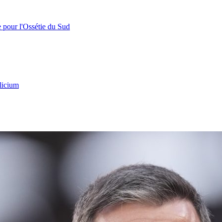
e pour l'Ossétie du Sud
licium