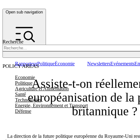
Open sub navigation
Recherche
Rapporteur
Politique
Économie
Newsletters
Evénements
Em
POLICY AREAS
Economie
Assiste-t-on réelleme
Politique
Agriculture et Alimentation
européanisation de la 
Santé
Technologies
Energie, Environnement et Transport
britannique ?
Défense
La direction de la future politique européenne du Royaume-Uni reste 