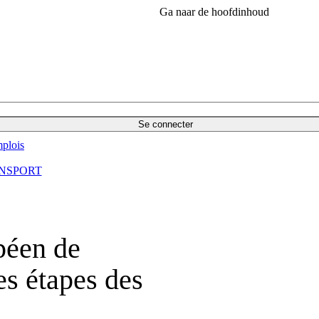
Ga naar de hoofdinhoud
Se connecter
plois
NSPORT
péen de
es étapes des