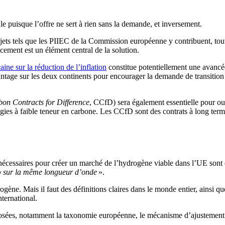
 puisque l’offre ne sert à rien sans la demande, et inversement.
ojets tels que les PIIEC de la Commission européenne y contribuent, to
ancement est un élément central de la solution.
aine sur la réduction de l’inflation
constitue potentiellement une avancée
vantage sur les deux continents pour encourager la demande de transition
on Contracts for Difference
, CCfD
) sera également essentielle pour o
ies à faible teneur en carbone. Les CCfD sont des contrats à long term
nécessaires pour créer un marché de l’hydrogène viable dans l’UE sont dé
«
sur la même longueur d’onde
».
ène. Mais il faut des définitions claires dans le monde entier, ainsi qu
ternational.
roposées, notamment la taxonomie européenne, le mécanisme d’ajustemen