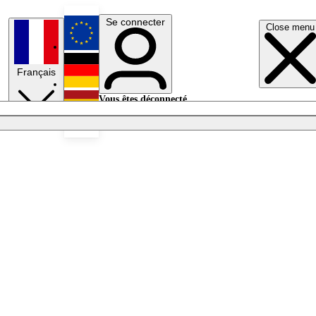
Se connecter
Close menu
English
Français
Deutsch
Vous êtes déconnecté.
Se connecter
Español
Lumières éteintes