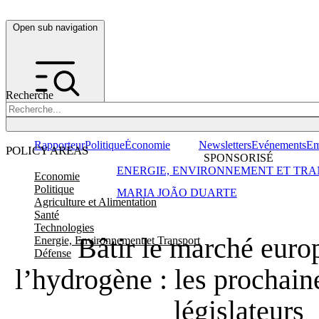
Open sub navigation
Recherche
Rapporteur
Politique
Économie
Newsletters
Evénements
Em
POLICY AREAS
SPONSORISÉ
ENERGIE, ENVIRONNEMENT ET TRA
Economie
Politique
MARIA JOÃO DUARTE
Agriculture et Alimentation
Santé
Technologies
Bâtir le marché euro
Energie, Environnement et Transport
Défense
l’hydrogène : les prochain
législateurs