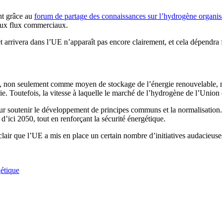
nt grâce au
forum de partage des connaissances sur l’hydrogène organis
aux flux commerciaux.
t arrivera dans l’UE n’apparaît pas encore clairement, et cela dépendra 
UE, non seulement comme moyen de stockage de l’énergie renouvelable, ma
strie. Toutefois, la vitesse à laquelle le marché de l’hydrogène de l’Un
soutenir le développement de principes communs et la normalisation. Elle
 d’ici 2050, tout en renforçant la sécurité énergétique.
air que l’UE a mis en place un certain nombre d’initiatives audacieuses
gétique