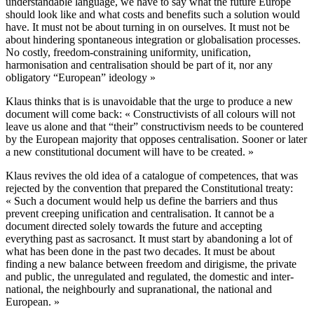
understandable language, we have to say what the future Europe
should look like and what costs and benefits such a solution would
have. It must not be about turning in on ourselves. It must not be
about hindering spontaneous integration or globalisation processes.
No costly, freedom-constraining uniformity, unification,
harmonisation and centralisation should be part of it, nor any
obligatory “European” ideology »
Klaus thinks that is is unavoidable that the urge to produce a new
document will come back: « Constructivists of all colours will not
leave us alone and that “their” constructivism needs to be countered
by the European majority that opposes centralisation. Sooner or later
a new constitutional document will have to be created. »
Klaus revives the old idea of a catalogue of competences, that was
rejected by the convention that prepared the Constitutional treaty:
« Such a document would help us define the barriers and thus
prevent creeping unification and centralisation. It cannot be a
document directed solely towards the future and accepting
everything past as sacrosanct. It must start by abandoning a lot of
what has been done in the past two decades. It must be about
finding a new balance between freedom and dirigisme, the private
and public, the unregulated and regulated, the domestic and inter­
national, the neighbourly and supra­national, the national and
European. »