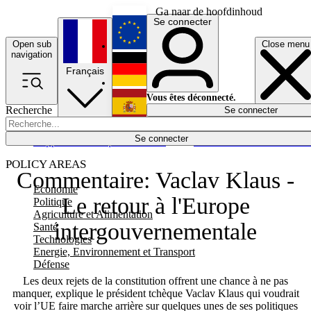
Ga naar de hoofdinhoud
Se connecter
Open sub
Close menu
English
navigation
Français
Deutsch
Vous êtes déconnecté.
Recherche
Se connecter
Español
Lumières éteintes
Se connecter
Rapporteur
Politique
Économie
Newsletters
Evénements
Em
POLICY AREAS
Commentaire: Vaclav Klaus -
Economie
Le retour à l'Europe
Politique
Agriculture et Alimentation
intergouvernementale
Santé
Technologies
Energie, Environnement et Transport
Défense
Les deux rejets de la constitution offrent une chance à ne pas
manquer, explique le président tchèque Vaclav Klaus qui voudrait
voir l’UE faire marche arrière sur quelques unes de ses politiques