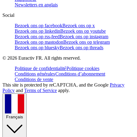
Newsletters en anglais
Social
Bezoek ons op facebook
Bezoek ons op x
Bezoek ons op linkedin
Bezoek ons op youtube
Bezoek ons op rss-feed
Bezoek ons op instagram
Bezoek ons op mastodon
Bezoek ons op telegram
Bezoek ons op bluesky
Bezoek ons op threads
©
2026
Euractiv FR. All rights reserved.
Politique de confidentialité
Politique cookies
Conditions générales
Conditions d’abonnement
Conditions de vente
This site is protected by reCAPTCHA, and the Google
Privacy
Policy
and
Terms of Service
apply.
Français