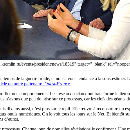
/en.kremlin.ru/events/president/news/18319" target="_blank" rel="noop
u temps de la guerre froide, et nous avons tendance à la sous-estimer. 
icle de notre partenaire,
Ouest-France
.
ifier nos comportements. Les réseaux sociaux ont transformé le lien soci
ous n’avons que peu de prise sur ce processus, car l
es
clefs des géants d
uis dix ans aussi, n’est plus sur le repli. Elle œuvre à reconstruire un
aux outils numériques. On le voit tous les jours sur le Net. Et bientôt 
ns d’euros.
 processus. Chaque jour, de nouvelles révélations le confirment. Une ma