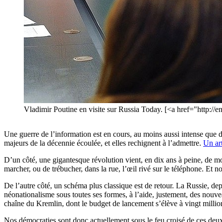
Vladimir Poutine en visite sur Russia Today. [<a href="http:/
Une guerre de l’information est en cours, au moins aussi intense que d
majeurs de la décennie écoulée, et elles rechignent à l’admettre.
Un art
D’un côté, une gigantesque révolution vient, en dix ans à peine, de mod
marcher, ou de trébucher, dans la rue, l’œil rivé sur le téléphone. Et n
De l’autre côté, un schéma plus classique est de retour. La Russie, dep
néonationalisme sous toutes ses formes, à l’aide, justement, des nouve
chaîne du Kremlin, dont le budget de lancement s’élève à vingt millio
Nos démocraties sont donc actuellement sous le feu croisé de ces deux