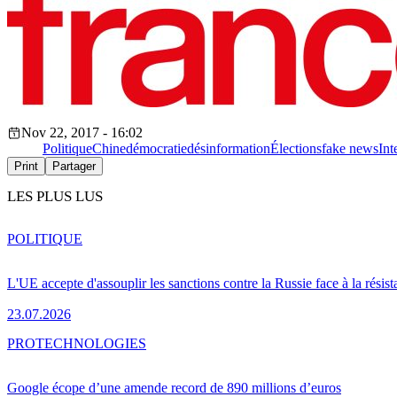
Nov 22, 2017 - 16:02
Politique
Chine
démocratie
désinformation
Élections
fake news
Int
Print
Partager
LES PLUS LUS
POLITIQUE
L'UE accepte d'assouplir les sanctions contre la Russie face à la résis
23.07.2026
PRO
TECHNOLOGIES
Google écope d’une amende record de 890 millions d’euros