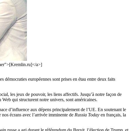
ener">[Kremlin.ru]</a>]
Les démocraties européennes sont prises en étau entre deux faits
al, les jeux de pouvoir, les liens affectifs. Jusqu’à notre façon de
u Web qui structurent notre univers, sont américaines.
 espace d’influence aux dépens principalement de l’UE. En soutenant le
sur nos écrans avec l’arrivée imminente de
Russia Today
en français, la
in russe a agi durant le référendum du Brexit, l’élection de Trump, et