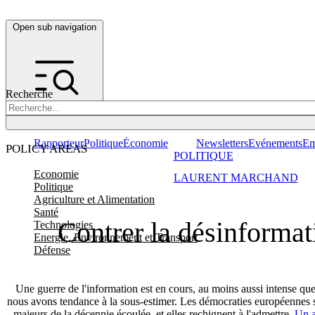
Open sub navigation
Recherche
Rapporteur
Politique
Économie
Newsletters
Evénements
Em
POLICY AREAS
POLITIQUE
Economie
LAURENT MARCHAND
Politique
Agriculture et Alimentation
Santé
Contrer la désinformat
Technologies
Energie, Environnement et Transport
Défense
Une guerre de l'information est en cours, au moins aussi intense que
nous avons tendance à la sous-estimer. Les démocraties européennes so
majeurs de la décennie écoulée, et elles rechignent à l'admettre.
Un a