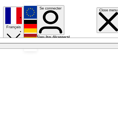
Se connecter
Close menu
English
Français
Deutsch
Vous êtes déconnecté.
Se connecter
Español
Lumières éteintes