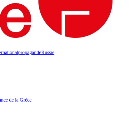
ernational
propagande
Russie
tance de la Grèce