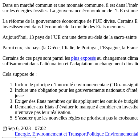
Dans un marché commun et une monnaie commune, il est dans l’intérêt d
sur les énergies fossiles.
La gouvernance économique de l’UE est une im
La réforme de la gouvernance économique de l’UE divise. Certains 
investissement dans l’économie de la moitié des Etats membres.
Aujourd’hui, 13 pays de l’UE ont une dette au-delà de la sacro-sainte
Parmi eux, six pays (la Grèce, l’Italie, le Portugal, l’Espagne, la Fra
Certains de ces pays sont parmi les
plus exposés
au changement climati
suffisamment dans l’atténuation et l’adaptation au changement climatiqu
Cela suppose de :
Inclure le principe d’innocuité environnementale (“Do-no-signif
Inclure une obligation pour les gouvernements nationaux d’intégr
juste.
Exiger des Etats membres qu’ils appliquent les outils de budgéti
Demander aux Etats d’évaluer le manque à combler en investisseme
n’entrave pas leur réalisation.
S’assurer que les nouvelles règles ne priorisent pas la croissa
Sep 6, 2023 - 07:02
Energie, Environnement et Transport
Politique Environnementa