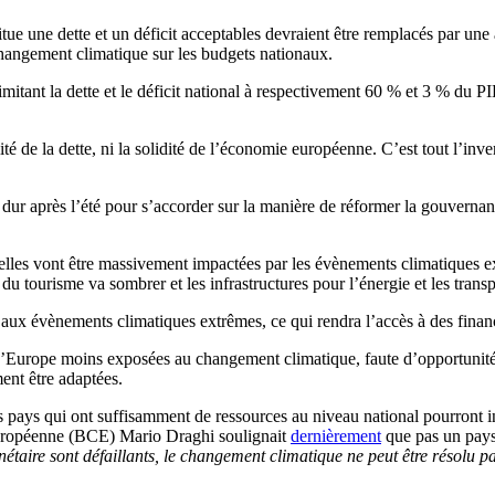
tue une dette et un déficit acceptables devraient être remplacés par une 
changement climatique sur les budgets nationaux.
tant la dette et le déficit national à respectivement 60 % et 3 % du PIB (
ilité de la dette, ni la solidité de l’économie européenne. C’est tout l’i
dur après l’été pour s’accorder sur la manière de réformer la gouvernan
 elles vont être massivement impactées par les évènements climatiques 
e du tourisme va sombrer et les infrastructures pour l’énergie et les trans
s aux évènements climatiques extrêmes, ce qui rendra l’accès à des finan
s d’Europe moins exposées au changement climatique, faute d’opportuni
ent être adaptées.
 pays qui ont suffisamment de ressources au niveau national pourront inv
 européenne (BCE) Mario Draghi soulignait
dernièrement
que pas un pays 
nétaire sont défaillants, le changement climatique ne peut être résolu p