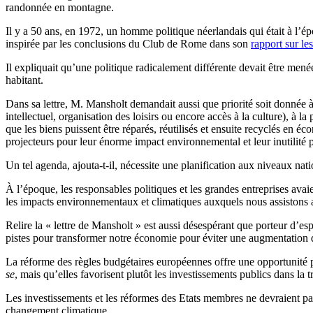
randonnée en montagne.
Il y a 50 ans, en 1972, un homme politique néerlandais qui était à l
inspirée par les conclusions du Club de Rome dans son
rapport sur le
Il expliquait qu’une politique radicalement différente devait être me
habitant.
Dans sa lettre, M. Mansholt demandait aussi que priorité soit donnée à
intellectuel, organisation des loisirs ou encore accès à la culture), à
que les biens puissent être réparés, réutilisés et ensuite recyclés en é
projecteurs pour leur énorme impact environnemental et leur inutilité p
Un tel agenda, ajouta-t-il, nécessite une planification aux niveaux nati
À l’époque, les responsables politiques et les grandes entreprises av
les impacts environnementaux et climatiques auxquels nous assistons a
Relire la « lettre de Mansholt » est aussi désespérant que porteur d’es
pistes pour transformer notre économie pour éviter une augmentation de
La réforme des règles budgétaires européennes offre une opportunité p
se
, mais qu’elles favorisent plutôt les investissements publics dans la
Les investissements et les réformes des Etats membres ne devraient pas
changement climatique.