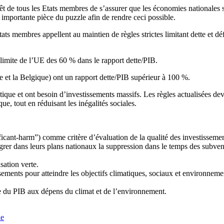
e tous les Etats membres de s’assurer que les économies nationales son
portante pièce du puzzle afin de rendre ceci possible.
Etats membres
appellent au maintien de règles strictes
limitant dette et dé
 limite de l’UE des 60 % dans le rapport dette/PIB.
nce et la Belgique) ont un rapport dette/PIB supérieur à 100 %.
que et ont besoin d’investissements massifs. Les règles actualisées devr
e, tout en réduisant les inégalités sociales.
icant-harm”) comme critère d’évaluation de la qualité des investisseme
er dans leurs plans nationaux la suppression dans le temps des subventio
sation verte.
nts pour atteindre les objectifs climatiques, sociaux et environnementa
nce du PIB aux dépens du climat et de l’environnement.
le