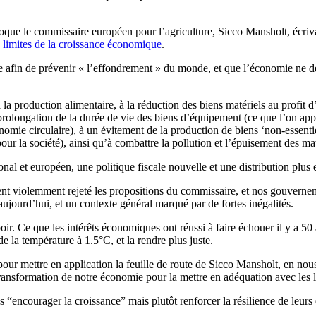
’époque le commissaire européen pour l’agriculture, Sicco Mansholt, écr
s limites de la croissance économique
.
née afin de prévenir « l’effondrement » du monde, et que l’économie ne 
 la production alimentaire, à la réduction des biens matériels au profi
 la prolongation de la durée de vie des biens d’équipement (ce que l’on ap
conomie circulaire), à un évitement de la production de biens ‘non-essenti
our la société), ainsi qu’à combattre la pollution et l’épuisement des ma
onal et européen, une politique fiscale nouvelle et une distribution plus 
aient violemment rejeté les propositions du commissaire, et nos gouvern
ujourd’hui, et un contexte général marqué par de fortes inégalités.
poir. Ce que les intérêts économiques ont réussi à faire échouer il y a 5
 la température à 1.5°C, et la rendre plus juste.
our mettre en application la feuille de route de Sicco Mansholt,
en nous
 transformation de notre économie pour la mettre en adéquation avec les l
 “encourager la croissance” mais plutôt renforcer la résilience de leurs