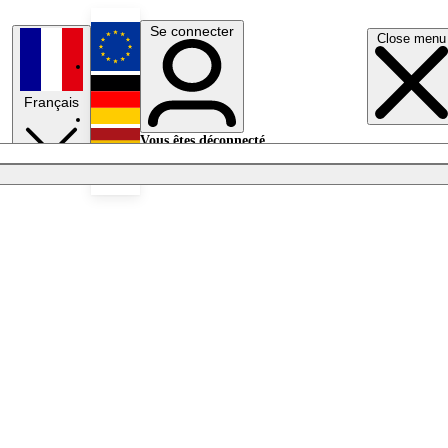
Se connecter
Close menu
English
Français
Deutsch
Vous êtes déconnecté.
Se connecter
Español
Lumières éteintes