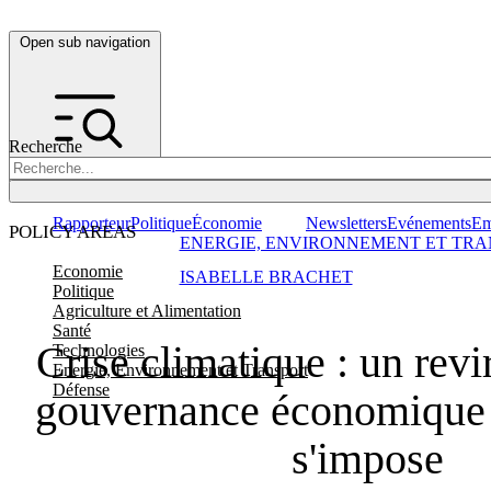
Open sub navigation
Recherche
Rapporteur
Politique
Économie
Newsletters
Evénements
Em
POLICY AREAS
ENERGIE, ENVIRONNEMENT ET TRA
Economie
ISABELLE BRACHET
Politique
Agriculture et Alimentation
Santé
Crise climatique : un revi
Technologies
Energie, Environnement et Transport
Défense
gouvernance économique
s'impose