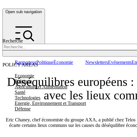
Open sub navigation
Recherche
Rapporteur
Politique
Économie
Newsletters
Evénements
Em
POLICY AREAS
Economie
Déséquilibres européens : 
Politique
Agriculture et Alimentation
avec les lieux co
Santé
Technologies
Energie, Environnement et Transport
Défense
Eric Chaney, chef économiste du groupe AXA, a publié chez Telos le
écarte certains lieux communs sur les causes du déséquilibre écon