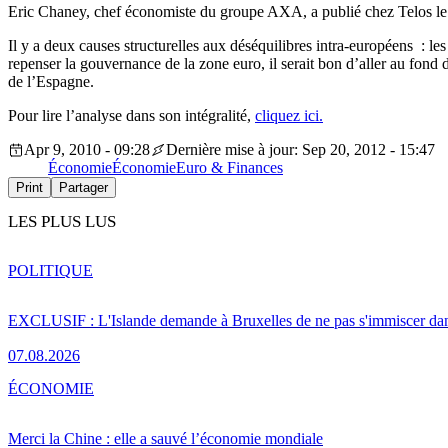
Eric Chaney, chef économiste du groupe AXA, a publié chez Telos le 8
Il y a deux causes structurelles aux déséquilibres intra-européens : les
repenser la gouvernance de la zone euro, il serait bon d’aller au fon
de l’Espagne.
Pour lire l’analyse dans son intégralité,
cliquez ici.
Apr 9, 2010 - 09:28
Dernière mise à jour: Sep 20, 2012 - 15:47
Économie
Économie
Euro & Finances
Print
Partager
LES PLUS LUS
POLITIQUE
EXCLUSIF : L'Islande demande à Bruxelles de ne pas s'immiscer dan
07.08.2026
ÉCONOMIE
Merci la Chine : elle a sauvé l’économie mondiale