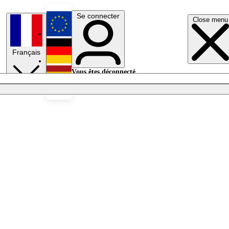
Se connecter
Close menu
English
Français
Deutsch
Vous êtes déconnecté.
Se connecter
Español
Lumières éteintes