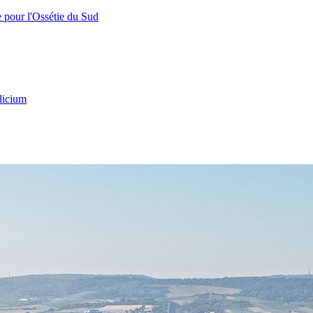
e pour l'Ossétie du Sud
licium