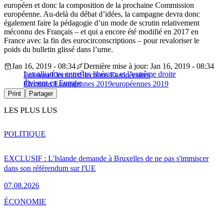
européen et donc la composition de la prochaine Commission
européenne. Au-delà du débat d’idées, la campagne devra donc
également faire la pédagogie d’un mode de scrutin relativement
méconnu des Français – et qui a encore été modifié en 2017 en
France avec la fin des eurocirconscriptions – pour revaloriser le
poids du bulletin glissé dans l’urne.
Jan 16, 2019 - 08:34
Dernière mise à jour: Jan 16, 2019 - 08:34
Les alliances entre les libéraux et l’extrême droite
Politique
Élections
Élections Européennes
divisent en Europe
Élections Européennes 2019
européennes 2019
Print
Partager
LES PLUS LUS
POLITIQUE
EXCLUSIF : L'Islande demande à Bruxelles de ne pas s'immiscer
dans son référendum sur l'UE
07.08.2026
ÉCONOMIE