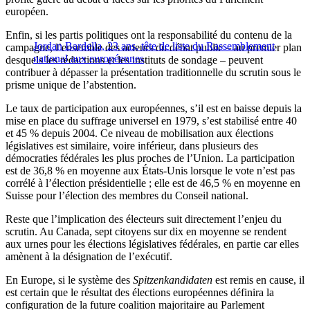
européen.
Enfin, si les partis politiques ont la responsabilité du contenu de la
Jordan Bardella, 23 ans, tête de liste du Rassemblement
campagne, l’ensemble des acteurs du débat public – au premier plan
national aux européennes
desquels les rédactions et les instituts de sondage – peuvent
contribuer à dépasser la présentation traditionnelle du scrutin sous le
prisme unique de l’abstention.
Le taux de participation aux européennes, s’il est en baisse depuis la
mise en place du suffrage universel en 1979, s’est stabilisé entre 40
et 45 % depuis 2004. Ce niveau de mobilisation aux élections
législatives est similaire, voire inférieur, dans plusieurs des
démocraties fédérales les plus proches de l’Union. La participation
est de 36,8 % en moyenne aux États-Unis lorsque le vote n’est pas
corrélé à l’élection présidentielle ; elle est de 46,5 % en moyenne en
Suisse pour l’élection des membres du Conseil national.
Reste que l’implication des électeurs suit directement l’enjeu du
scrutin. Au Canada, sept citoyens sur dix en moyenne se rendent
aux urnes pour les élections législatives fédérales, en partie car elles
amènent à la désignation de l’exécutif.
En Europe, si le système des
Spitzenkandidaten
est remis en cause, il
est certain que le résultat des élections européennes définira la
configuration de la future coalition majoritaire au Parlement