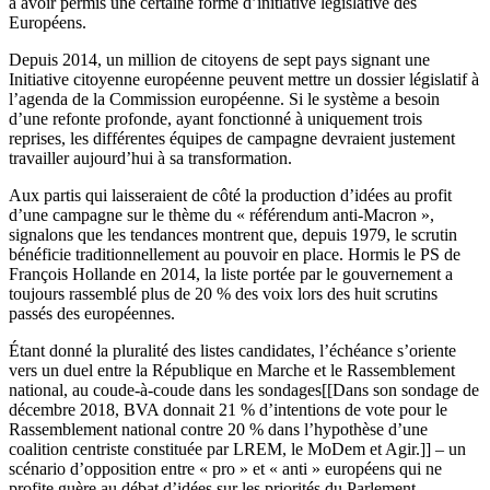
à avoir permis une certaine forme d’initiative législative des
Européens.
Depuis 2014, un million de citoyens de sept pays signant une
Initiative citoyenne européenne peuvent mettre un dossier législatif à
l’agenda de la Commission européenne. Si le système a besoin
d’une refonte profonde, ayant fonctionné à uniquement trois
reprises, les différentes équipes de campagne devraient justement
travailler aujourd’hui à sa transformation.
Aux partis qui laisseraient de côté la production d’idées au profit
d’une campagne sur le thème du « référendum anti-Macron »,
signalons que les tendances montrent que, depuis 1979, le scrutin
bénéficie traditionnellement au pouvoir en place. Hormis le PS de
François Hollande en 2014, la liste portée par le gouvernement a
toujours rassemblé plus de 20 % des voix lors des huit scrutins
passés des européennes.
Étant donné la pluralité des listes candidates, l’échéance s’oriente
vers un duel entre la République en Marche et le Rassemblement
national, au coude-à-coude dans les sondages[[Dans son sondage de
décembre 2018, BVA donnait 21 % d’intentions de vote pour le
Rassemblement national contre 20 % dans l’hypothèse d’une
coalition centriste constituée par LREM, le MoDem et Agir.]] – un
scénario d’opposition entre « pro » et « anti » européens qui ne
profite guère au débat d’idées sur les priorités du Parlement