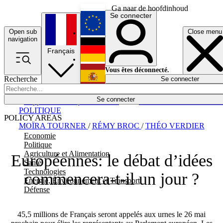
Ga naar de hoofdinhoud
Se connecter
Open sub
Close menu
English
navigation
Français
Deutsch
Vous êtes déconnecté.
Recherche
Se connecter
Español
Lumières éteintes
Se connecter
Rapporteur
Politique
Économie
Newsletters
Evénements
Em
POLITIQUE
POLICY AREAS
MOÏRA TOURNER
/
RÉMY BROC
/
THÉO VERDIER
Economie
Politique
Agriculture et Alimentation
Européennes: le débat d’idées
Santé
Technologies
commencera-t-il un jour ?
Energie, Environnement et Transport
Défense
45,5 millions de Français seront appelés aux urnes le 26 mai