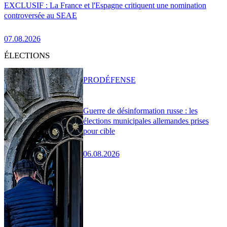
EXCLUSIF : La France et l'Espagne critiquent une nomination
controversée au SEAE
07.08.2026
ÉLECTIONS
PRO
DÉFENSE
Guerre de désinformation russe : les
élections municipales allemandes prises
pour cible
06.08.2026