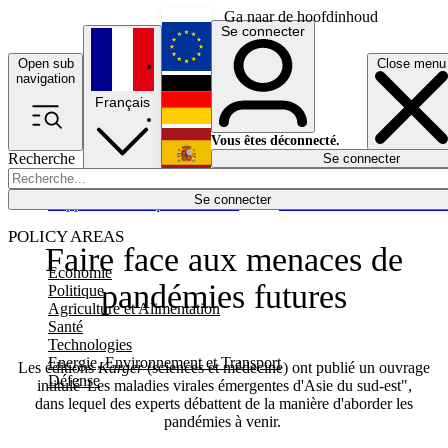
Ga naar de hoofdinhoud
Se connecter
Open sub
Close menu
English
navigation
Français
Deutsch
Vous êtes déconnecté.
Recherche
Se connecter
Español
Lumières éteintes
Se connecter
Rapporteur
Politique
Économie
Newsletters
Evénements
Em
POLICY AREAS
Faire face aux menaces de
Economie
pandémies futures
Politique
Agriculture et Alimentation
Santé
Technologies
Energie, Environnement et Transport
Les éditions
Karger
(sciences et médecine) ont publié un ouvrage
Défense
intitulé 'Les maladies virales émergentes d'Asie du sud-est",
dans lequel des experts débattent de la manière d'aborder les
pandémies à venir.