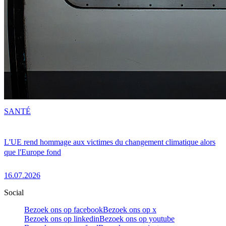
SANTÉ
L'UE rend hommage aux victimes du changement climatique alors
que l'Europe fond
16.07.2026
Social
Bezoek ons op facebook
Bezoek ons op x
Bezoek ons op linkedin
Bezoek ons op youtube