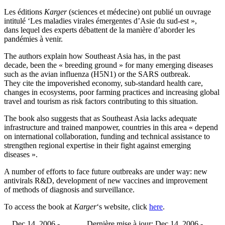
Les éditions
Karger
(sciences et médecine) ont publié un ouvrage
intitulé ‘Les maladies virales émergentes d’Asie du sud-est »,
dans lequel des experts débattent de la manière d’aborder les
pandémies à venir.
The authors explain how Southeast Asia has, in the past
decade, been the « breeding ground » for many emerging diseases
such as the avian influenza (H5N1) or the SARS outbreak.
They cite the impoverished economy, sub-standard health care,
changes in ecosystems, poor farming practices and increasing global
travel and tourism as risk factors contributing to this situation.
The book also suggests that as Southeast Asia lacks adequate
infrastructure and trained manpower, countries in this area « depend
on international collaboration, funding and technical assistance to
strengthen regional expertise in their fight against emerging
diseases ».
A number of efforts to face future outbreaks are under way: new
antivirals R&D, development of new vaccines and improvement
of methods of diagnosis and surveillance.
To access the book at
Karger
‘s website, click
here
.
Dec 14, 2006 -
Dernière mise à jour: Dec 14, 2006 -