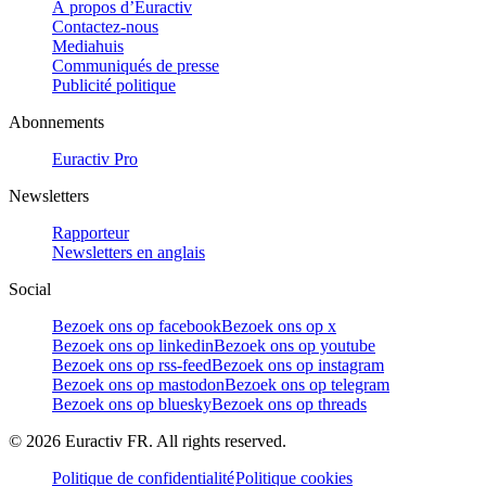
À propos d’Euractiv
Contactez-nous
Mediahuis
Communiqués de presse
Publicité politique
Abonnements
Euractiv Pro
Newsletters
Rapporteur
Newsletters en anglais
Social
Bezoek ons op facebook
Bezoek ons op x
Bezoek ons op linkedin
Bezoek ons op youtube
Bezoek ons op rss-feed
Bezoek ons op instagram
Bezoek ons op mastodon
Bezoek ons op telegram
Bezoek ons op bluesky
Bezoek ons op threads
©
2026
Euractiv FR. All rights reserved.
Politique de confidentialité
Politique cookies