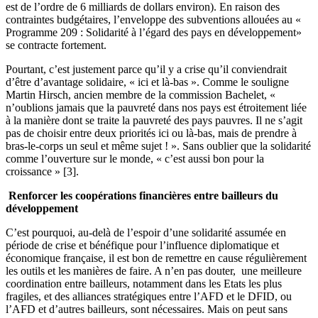
est de l’ordre de 6 milliards de dollars environ). En raison des
contraintes budgétaires, l’enveloppe des subventions allouées au «
Programme 209 : Solidarité à l’égard des pays en développement»
se contracte fortement.
Pourtant, c’est justement parce qu’il y a crise qu’il conviendrait
d’être d’avantage solidaire, « ici et là-bas ». Comme le souligne
Martin Hirsch, ancien membre de la commission Bachelet, «
n’oublions jamais que la pauvreté dans nos pays est étroitement liée
à la manière dont se traite la pauvreté des pays pauvres. Il ne s’agit
pas de choisir entre deux priorités ici ou là-bas, mais de prendre à
bras-le-corps un seul et même sujet ! ». Sans oublier que la solidarité
comme l’ouverture sur le monde, « c’est aussi bon pour la
croissance » [3].
Renforcer les coopérations financières entre bailleurs du
développement
C’est pourquoi, au-delà de l’espoir d’une solidarité assumée en
période de crise et bénéfique pour l’influence diplomatique et
économique française, il est bon de remettre en cause régulièrement
les outils et les manières de faire. A n’en pas douter, une meilleure
coordination entre bailleurs, notamment dans les Etats les plus
fragiles, et des alliances stratégiques entre l’AFD et le DFID, ou
l’AFD et d’autres bailleurs, sont nécessaires. Mais on peut sans