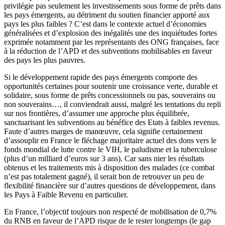
privilégie pas seulement les investissements sous forme de prêts dans
les pays émergents, au détriment du soutien financier apporté aux
pays les plus faibles ? C’est dans le contexte actuel d’économies
généralisées et d’explosion des inégalités une des inquiétudes fortes
exprimée notamment par les représentants des ONG françaises, face
à la réduction de l’APD et des subventions mobilisables en faveur
des pays les plus pauvres.
Si le développement rapide des pays émergents comporte des
opportunités certaines pour soutenir une croissance verte, durable et
solidaire, sous forme de prêts concessionnels ou pas, souverains ou
non souverains…, il conviendrait aussi, malgré les tentations du repli
sur nos frontières, d’assumer une approche plus équilibrée,
sanctuarisant les subventions au bénéfice des Etats à faibles revenus.
Faute d’autres marges de manœuvre, cela signifie certainement
d’assouplir en France le fléchage majoritaire actuel des dons vers le
fonds mondial de lutte contre le VIH, le paludisme et la tuberculose
(plus d’un milliard d’euros sur 3 ans). Car sans nier les résultats
obtenus et les traitements mis à disposition des malades (ce combat
n’est pas totalement gagné), il serait bon de retrouver un peu de
flexibilité financière sur d’autres questions de développement, dans
les Pays à Faible Revenu en particulier.
En France, l’objectif toujours non respecté de mobilisation de 0,7%
du RNB en faveur de l’APD risque de le rester longtemps (le gap