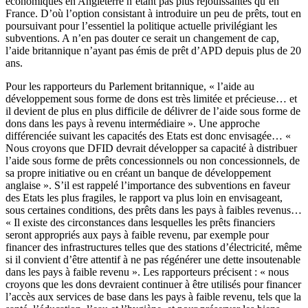
économiques en Angleterre n’étant pas plus réjouissantes qu’en
France. D’où l’option consistant à introduire un peu de prêts, tout en
poursuivant pour l’essentiel la politique actuelle privilégiant les
subventions. A n’en pas douter ce serait un changement de cap,
l’aide britannique n’ayant pas émis de prêt d’APD depuis plus de 20
ans.
Pour les rapporteurs du Parlement britannique, « l’aide au
développement sous forme de dons est très limitée et précieuse… et
il devient de plus en plus difficile de délivrer de l’aide sous forme de
dons dans les pays à revenu intermédiaire ». Une approche
différenciée suivant les capacités des Etats est donc envisagée… «
Nous croyons que DFID devrait développer sa capacité à distribuer
l’aide sous forme de prêts concessionnels ou non concessionnels, de
sa propre initiative ou en créant un banque de développement
anglaise ». S’il est rappelé l’importance des subventions en faveur
des Etats les plus fragiles, le rapport va plus loin en envisageant,
sous certaines conditions, des prêts dans les pays à faibles revenus…
« Il existe des circonstances dans lesquelles les prêts financiers
seront appropriés aux pays à faible revenu, par exemple pour
financer des infrastructures telles que des stations d’électricité, même
si il convient d’être attentif à ne pas régénérer une dette insoutenable
dans les pays à faible revenu ». Les rapporteurs précisent : « nous
croyons que les dons devraient continuer à être utilisés pour financer
l’accès aux services de base dans les pays à faible revenu, tels que la