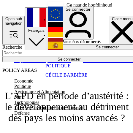
Ga naar de hoofdinhoud
Se connecter
Open sub
Close menu
English
navigation
Français
Deutsch
Vous êtes déconnecté.
Recherche
Se connecter
Español
Lumières éteintes
Se connecter
Rapporteur
Politique
Économie
Newsletters
Evénements
Em
POLITIQUE
POLICY AREAS
CÉCILE BARBIÈRE
Economie
Politique
Agriculture et Alimentation
L’APD en période d’austérité :
Santé
Technologies
le développement au détriment
Energie, Environnement et Transport
Défense
des pays les moins avancés ?