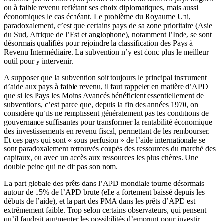
ou à faible revenu reflétant ses choix diplomatiques, mais aussi
économiques le cas échéant. Le problème du Royaume Uni,
paradoxalement, c’est que certains pays de sa zone prioritaire (Asie
du Sud, Afrique de l’Est et anglophone), notamment l’Inde, se sont
désormais qualifiés pour rejoindre la classification des Pays à
Revenu Intermédiaire. La subvention n’y est donc plus le meilleur
outil pour y intervenir.
A supposer que la subvention soit toujours le principal instrument
d’aide aux pays à faible revenu, il faut rappeler en matière d’APD
que si les Pays les Moins Avancés bénéficient essentiellement de
subventions, c’est parce que, depuis la fin des années 1970, on
considère qu’ils ne remplissent généralement pas les conditions de
gouvernance suffisantes pour transformer la rentabilité économique
des investissements en revenu fiscal, permettant de les rembourser.
Et ces pays qui sont « sous perfusion » de l’aide internationale se
sont paradoxalement retrouvés coupés des ressources du marché des
capitaux, ou avec un accès aux ressources les plus chères. Une
double peine qui ne dit pas son nom.
La part globale des prêts dans l’APD mondiale tourne désormais
autour de 15% de l’APD brute (elle a fortement baissé depuis les
débuts de l’aide), et la part des PMA dans les prêts d’APD est
extrêmement faible. Trop selon certains observateurs, qui pensent
qu’il faudrait augmenter les possibilités d’emprunt pour investir