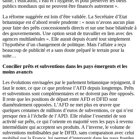
santé, l’éducation, l’eau et l’hygiène, et pour préserver les biens
publics mondiaux qui ne peuvent être financés autrement ».
La réforme suggérée est loin d’être validée. La Secrétaire d’Etat
britannique est d’abord restée prudente : « nous n’avons aucun plan
pour faire des prêts concessionnels directs et sur une base bilatérale à
des gouvernements. Une option serait de travailler en lien avec des
agences multilatérales ». Elle aurait depuis écarté tout simplement
l’hypothèse d’un changement de politique. Mais l’affaire a reçu
beaucoup de publicité et a sans doute préparé le terrain pour la
suite…
Concilier prêts et subventions dans les pays émergents et les
moins avancés
Les évolutions envisagées par le parlement britannique rejoignent, il
faut le noter, ce que ce que professe l’AFD depuis longtemps. Prêts
et subventions sont complémentaires et ne doivent pas être opposés.
Il reste que les positions de départ entre AFD et DFID sont
diamétralement opposées. L’AFD ne met plus en œuvre que
quelques centaines de millions d’euros de subventions, ce qui n’est
presque rien à l’échelle de l’APD. Elle réalise l’essentiel de son
activité sur prêts, ce qui l’oriente en majorité vers les pays à revenu
intermédiaire qui acceptent ses produits. A l’inverse, le volume de
subventions mobilisables par le DFID, sans comparaison avec celui
mobilisé par la France, lui permet d’intervenir dans les pays fragiles