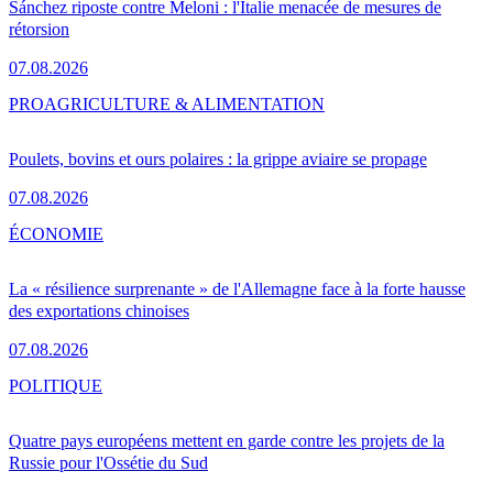
Sánchez riposte contre Meloni : l'Italie menacée de mesures de
rétorsion
07.08.2026
PRO
AGRICULTURE & ALIMENTATION
Poulets, bovins et ours polaires : la grippe aviaire se propage
07.08.2026
ÉCONOMIE
La « résilience surprenante » de l'Allemagne face à la forte hausse
des exportations chinoises
07.08.2026
POLITIQUE
Quatre pays européens mettent en garde contre les projets de la
Russie pour l'Ossétie du Sud