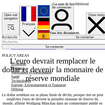
Ga naar de hoofdinhoud
Se connecter
Open sub
Close menu
English
navigation
Français
Deutsch
Vous êtes déconnecté.
Recherche
Se connecter
Español
Lumières éteintes
Se connecter
Rapporteur
Politique
Économie
Newsletters
Evénements
Em
POLICY AREAS
L'euro devrait remplacer le
Economie
dollar et devenir la monnaire de
Politique
Agriculture et Alimentation
réserve mondiale
Santé
Technologies
Energie, Environnement et Transport
Défense
Le dollar semblant sur sa phase finale de déclin, presque rien ne peut
empêcher l'euro de devenir la première monnaie de réserve du
monde, affirme Wolfgang Münchau dans un commentaire publié en