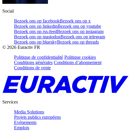
Social
Bezoek ons op facebook
Bezoek ons op x
Bezoek ons op linkedin
Bezoek ons op youtube
Bezoek ons op rss-feed
Bezoek ons op instagram
Bezoek ons op mastodon
Bezoek ons op telegram
Bezoek ons op bluesky
Bezoek ons op threads
©
2026
Euractiv FR
Politique de confidentialité
Politique cookies
Conditions générales
Conditions d’abonnement
Conditions de vente
Services
Media Solutions
Projets publics européens
Evénements
Emplois