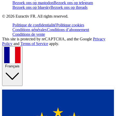
Bezoek ons op mastodon
Bezoek ons op telegram
Bezoek ons op bluesky
Bezoek ons op threads
©
2026
Euractiv FR. All rights reserved.
Politique de confidentialité
Politique cookies
Conditions générales
Conditions d’abonnement
Conditions de vente
This site is protected by reCAPTCHA, and the Google
Privacy
Policy
and
Terms of Service
apply.
Français