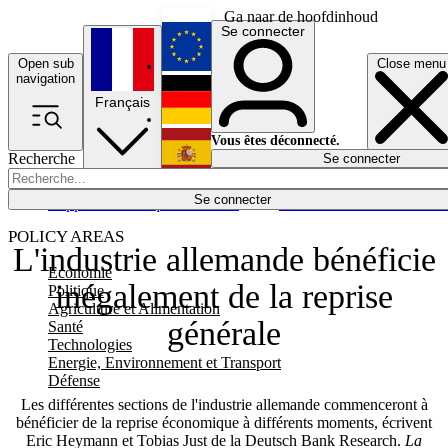
Ga naar de hoofdinhoud
Se connecter
Open sub
Close menu
English
navigation
Français
Deutsch
Vous êtes déconnecté.
Recherche
Se connecter
Español
Lumières éteintes
Se connecter
Rapporteur
Politique
Économie
Newsletters
Evénements
Em
POLICY AREAS
L'industrie allemande bénéficie
Economie
inégalement de la reprise
Politique
Agriculture et Alimentation
générale
Santé
Technologies
Energie, Environnement et Transport
Défense
Les différentes sections de l'industrie allemande commenceront à
bénéficier de la reprise économique à différents moments, écrivent
Eric Heymann et Tobias Just de la Deutsch Bank Research.
La