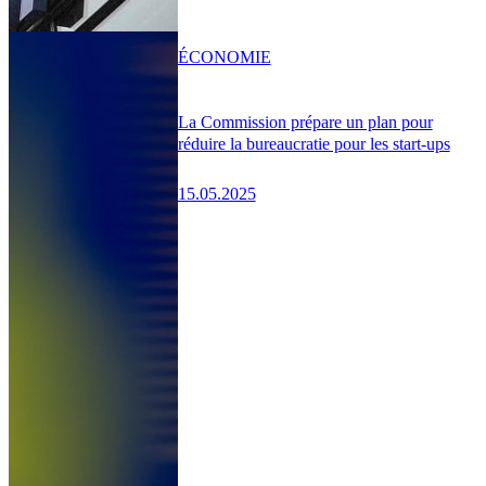
ÉCONOMIE
La Commission prépare un plan pour
réduire la bureaucratie pour les start-ups
15.05.2025