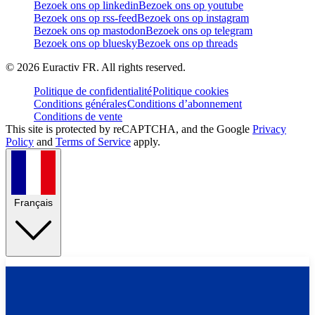
Bezoek ons op linkedin
Bezoek ons op youtube
Bezoek ons op rss-feed
Bezoek ons op instagram
Bezoek ons op mastodon
Bezoek ons op telegram
Bezoek ons op bluesky
Bezoek ons op threads
©
2026
Euractiv FR. All rights reserved.
Politique de confidentialité
Politique cookies
Conditions générales
Conditions d’abonnement
Conditions de vente
This site is protected by reCAPTCHA, and the Google
Privacy
Policy
and
Terms of Service
apply.
Français