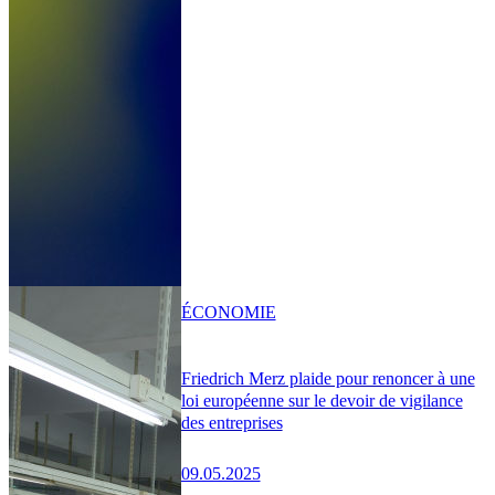
ÉCONOMIE
Friedrich Merz plaide pour renoncer à une
loi européenne sur le devoir de vigilance
des entreprises
09.05.2025