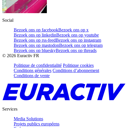
Social
Bezoek ons op facebook
Bezoek ons op x
Bezoek ons op linkedin
Bezoek ons op youtube
Bezoek ons op rss-feed
Bezoek ons op instagram
Bezoek ons op mastodon
Bezoek ons op telegram
Bezoek ons op bluesky
Bezoek ons op threads
©
2026
Euractiv FR
Politique de confidentialité
Politique cookies
Conditions générales
Conditions d’abonnement
Conditions de vente
Services
Media Solutions
Projets publics européens