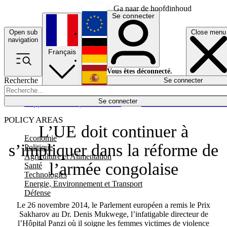
Ga naar de hoofdinhoud
Se connecter
Open sub
Close menu
English
navigation
Français
Deutsch
Vous êtes déconnecté.
Recherche
Se connecter
Español
Lumières éteintes
Se connecter
Rapporteur
Politique
Économie
Newsletters
Evénements
Em
POLICY AREAS
L’UE doit continuer à
Economie
s’impliquer dans la réforme de
Politique
Agriculture et Alimentation
l’armée congolaise
Santé
Technologies
Energie, Environnement et Transport
Défense
Le 26 novembre 2014, le Parlement européen a remis le Prix
Sakharov au Dr. Denis Mukwege, l’infatigable directeur de
l’Hôpital Panzi où il soigne les femmes victimes de violence