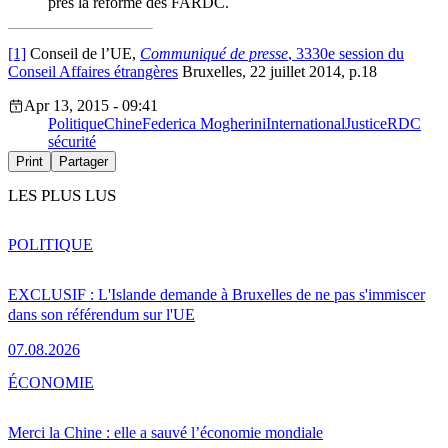
près la réforme des FARDC.
[1]
Conseil de l’UE,
Communiqué de presse
, 3330e session du
Conseil Affaires étrangères
Bruxelles, 22 juillet 2014, p.18
Apr 13, 2015 - 09:41
Politique
Chine
Federica Mogherini
International
Justice
RDC
sécurité
Print
Partager
LES PLUS LUS
POLITIQUE
EXCLUSIF : L'Islande demande à Bruxelles de ne pas s'immiscer
dans son référendum sur l'UE
07.08.2026
ÉCONOMIE
Merci la Chine : elle a sauvé l’économie mondiale