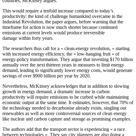
countries, McKinsey argues.
This would require a tenfold increase compared to today’s
productivity: the kind of challenge humankind overcame in the
Industrial Revolution, the paper argues, before warning that the
timeframe for action is now much shorter because continued
emissions at current levels would produce irreversible
damage within forty years.
The researchers thus call for a « clean-energy revolution, » starting
with increased energy efficiency, the « low-hanging fruit » of
energy-policy transformation. They argue that investing $170 billion
annually over the next thirteen years in measures to limit energy
demand, leading to significantly lower energy costs, would generate
savings of over $900 billion per year by 2020.
Nevertheless, McKinsey acknowledges that in addition to slowing
growth in energy demand, a dramatic increase in carbon
productivity will require emissions to be curbed while maintaining
economic output at the same time. It estimates, however, that 70% of
the technology needed to decarbonise already exists, singling out
renewables as well as more controversial sources of clean energy
like nuclear and carbon capture and storage as promising examples.
The authors add that the transport sector is experiencing « a race
between technologies ». They say city planners are also doing a