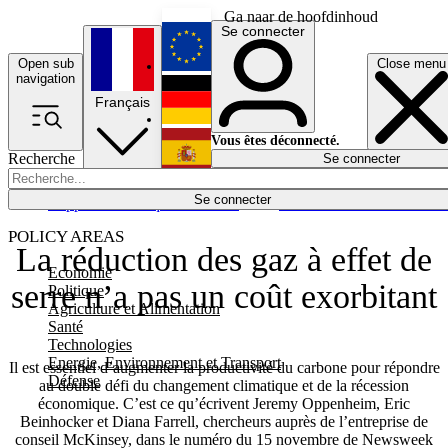
Ga naar de hoofdinhoud
Se connecter
Open sub
Close menu
English
navigation
Français
Deutsch
Vous êtes déconnecté.
Recherche
Se connecter
Español
Lumières éteintes
Se connecter
Rapporteur
Politique
Économie
Newsletters
Evénements
Em
POLICY AREAS
La réduction des gaz à effet de
Economie
serre n’a pas un coût exorbitant
Politique
Agriculture et Alimentation
Santé
Technologies
Energie, Environnement et Transport
Il est essentiel d’augmenter la productivité du carbone pour répondre
Défense
au double défi du changement climatique et de la récession
économique. C’est ce qu’écrivent Jeremy Oppenheim, Eric
Beinhocker et Diana Farrell, chercheurs auprès de l’entreprise de
conseil McKinsey, dans le numéro du 15 novembre de Newsweek