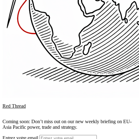
Red Thread
Coming soon: Don’t miss out on our new weekly briefing on EU-
Asia Pacific power, trade and strategy.
Entrez votre email