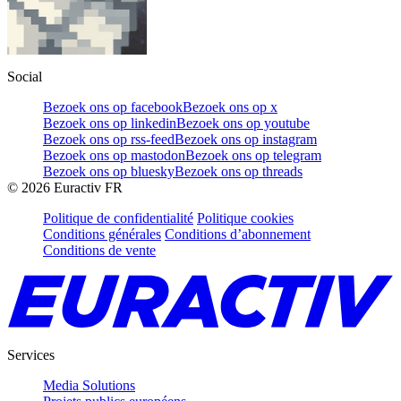
Social
Bezoek ons op facebook
Bezoek ons op x
Bezoek ons op linkedin
Bezoek ons op youtube
Bezoek ons op rss-feed
Bezoek ons op instagram
Bezoek ons op mastodon
Bezoek ons op telegram
Bezoek ons op bluesky
Bezoek ons op threads
©
2026
Euractiv FR
Politique de confidentialité
Politique cookies
Conditions générales
Conditions d’abonnement
Conditions de vente
Services
Media Solutions