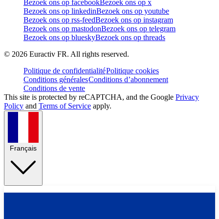
Bezoek ons op facebook
Bezoek ons op x
Bezoek ons op linkedin
Bezoek ons op youtube
Bezoek ons op rss-feed
Bezoek ons op instagram
Bezoek ons op mastodon
Bezoek ons op telegram
Bezoek ons op bluesky
Bezoek ons op threads
©
2026
Euractiv FR. All rights reserved.
Politique de confidentialité
Politique cookies
Conditions générales
Conditions d’abonnement
Conditions de vente
This site is protected by reCAPTCHA, and the Google
Privacy
Policy
and
Terms of Service
apply.
Français