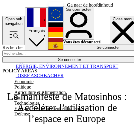
Ga naar de hoofdinhoud
Se connecter
Open sub
Close menu
English
navigation
Français
Deutsch
Vous êtes déconnecté.
Recherche
Se connecter
Español
Lumières éteintes
Se connecter
Rapporteur
Politique
Économie
Newsletters
Evénements
Em
ENERGIE, ENVIRONNEMENT ET TRANSPORT
POLICY AREAS
JOSEF ASCHBACHER
Economie
Politique
Agriculture et Alimentation
Le manifeste de Matosinhos :
Santé
Technologies
Accélérer l’utilisation de
Energie, Environnement et Transport
Défense
l’espace en Europe