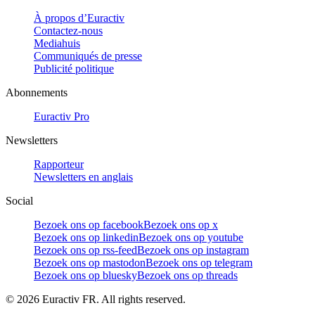
À propos d’Euractiv
Contactez-nous
Mediahuis
Communiqués de presse
Publicité politique
Abonnements
Euractiv Pro
Newsletters
Rapporteur
Newsletters en anglais
Social
Bezoek ons op facebook
Bezoek ons op x
Bezoek ons op linkedin
Bezoek ons op youtube
Bezoek ons op rss-feed
Bezoek ons op instagram
Bezoek ons op mastodon
Bezoek ons op telegram
Bezoek ons op bluesky
Bezoek ons op threads
©
2026
Euractiv FR. All rights reserved.