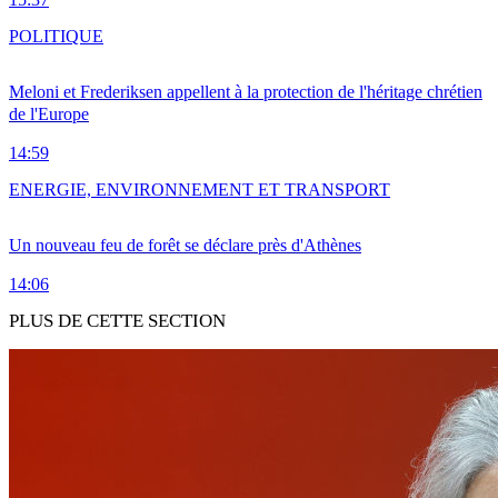
POLITIQUE
Meloni et Frederiksen appellent à la protection de l'héritage chrétien
de l'Europe
14:59
ENERGIE, ENVIRONNEMENT ET TRANSPORT
Un nouveau feu de forêt se déclare près d'Athènes
14:06
PLUS DE CETTE SECTION