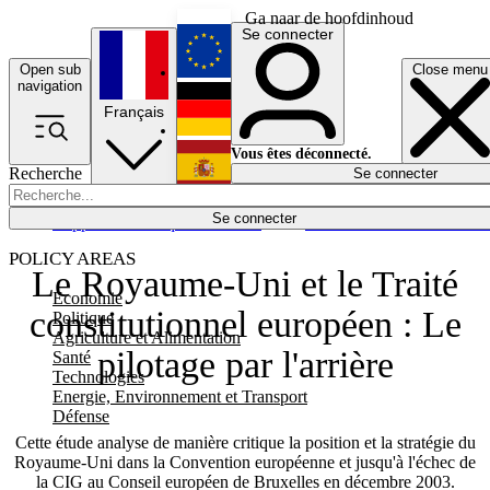
Ga naar de hoofdinhoud
Se connecter
Open sub
Close menu
English
navigation
Français
Deutsch
Vous êtes déconnecté.
Recherche
Se connecter
Español
Lumières éteintes
Se connecter
Rapporteur
Politique
Économie
Newsletters
Evénements
Em
POLICY AREAS
Le Royaume-Uni et le Traité
Economie
constitutionnel européen : Le
Politique
Agriculture et Alimentation
pilotage par l'arrière
Santé
Technologies
Energie, Environnement et Transport
Défense
Cette étude analyse de manière critique la position et la stratégie du
Royaume-Uni dans la Convention européenne et jusqu'à l'échec de
la CIG au Conseil européen de Bruxelles en décembre 2003.