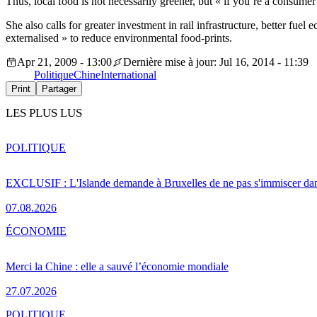
Thus, local food is not necessarily greener, but « if you’re a consumer
She also calls for greater investment in rail infrastructure, better fu
externalised » to reduce environmental food-prints.
Apr 21, 2009 - 13:00
Dernière mise à jour: Jul 16, 2014 - 11:39
Politique
Chine
International
Print
Partager
LES PLUS LUS
POLITIQUE
EXCLUSIF : L'Islande demande à Bruxelles de ne pas s'immiscer dan
07.08.2026
ÉCONOMIE
Merci la Chine : elle a sauvé l’économie mondiale
27.07.2026
POLITIQUE