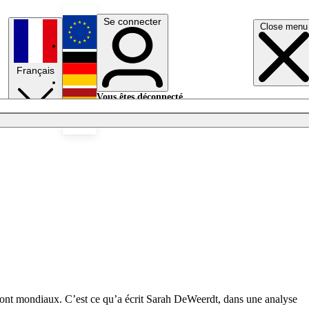
Se connecter
Close menu
English
Français
Deutsch
Vous êtes déconnecté.
Se connecter
Español
Lumières éteintes
, sont mondiaux. C’est ce qu’a écrit Sarah DeWeerdt, dans une analyse