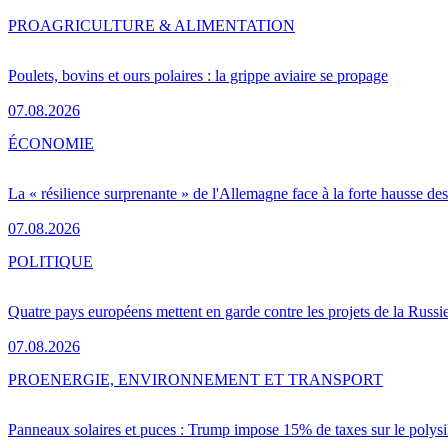
PRO
AGRICULTURE & ALIMENTATION
Poulets, bovins et ours polaires : la grippe aviaire se propage
07.08.2026
ÉCONOMIE
La « résilience surprenante » de l'Allemagne face à la forte hausse de
07.08.2026
POLITIQUE
Quatre pays européens mettent en garde contre les projets de la Russi
07.08.2026
PRO
ENERGIE, ENVIRONNEMENT ET TRANSPORT
Panneaux solaires et puces : Trump impose 15% de taxes sur le polysi