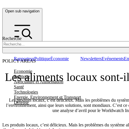
Open sub navigation
Recherche
Rapporteur
Politique
Économie
Newsletters
Evénements
Em
POLICY AREAS
Economie
Les aliments locaux sont-il
Politique
Agriculture et Alimentation
Santé
Technologies
Energie, Environnement et Transport
Les produits locaux, c’est délicieux. Mais les problèmes du systèm
Défense
l’environnement, ainsi que leurs solutions, sont mondiaux. C’est ce
une analyse d’avril pour le Worldwatch Ins
Les produits locaux, c’est délicieux. Mais les problèmes du système a