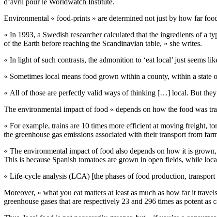
d’avril pour le Worldwatch Institute.
Environmental « food-prints » are determined not just by how far foo
« In 1993, a Swedish researcher calculated that the ingredients of a ty
of the Earth before reaching the Scandinavian table, » she writes.
« In light of such contrasts, the admonition to ‘eat local’ just seems li
« Sometimes local means food grown within a county, within a state o
« All of those are perfectly valid ways of thinking […] local. But the
The environmental impact of food « depends on how the food was tran
« For example, trains are 10 times more efficient at moving freight, t
the greenhouse gas emissions associated with their transport from far
« The environmental impact of food also depends on how it is grown, »
This is because Spanish tomatoes are grown in open fields, while loca
« Life-cycle analysis (LCA) [the phases of food production, transport 
Moreover, « what you eat matters at least as much as how far it travel
greenhouse gases that are respectively 23 and 296 times as potent as c