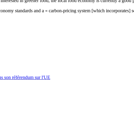
 interested in greener food, the local food economy is currently a good 
el economy standards and a « carbon-pricing system [which incorporates] s
s son référendum sur l'UE