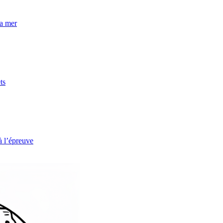
la mer
ts
à l’épreuve