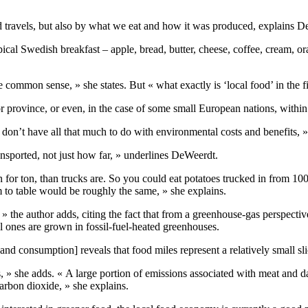
d travels, but also by what we eat and how it was produced, explains 
pical Swedish breakfast – apple, bread, butter, cheese, coffee, cream, o
ke common sense, » she states. But « what exactly is ‘local food’ in the f
r province, or even, in the case of some small European nations, withi
y don’t have all that much to do with environmental costs and benefits, »
sported, not just how far, » underlines DeWeerdt.
on for ton, than trucks are. So you could eat potatoes trucked in from 1
m to table would be roughly the same, » she explains.
 the author adds, citing the fact that from a greenhouse-gas perspectiv
l ones are grown in fossil-fuel-heated greenhouses.
and consumption] reveals that food miles represent a relatively small s
s, » she adds. « A large portion of emissions associated with meat and 
arbon dioxide, » she explains.