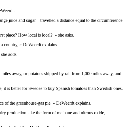
DeWeerdt.
range juice and sugar – travelled a distance equal to the circumference
irst place? How local is local?, » she asks.
n a country, » DeWeerdt explains.
 she adds.
00 miles away, or potatoes shipped by rail from 1,000 miles away, and
e, it is better for Swedes to buy Spanish tomatoes than Swedish ones.
lice of the greenhouse-gas pie, » DeWeerdt explains.
dairy production take the form of methane and nitrous oxide,