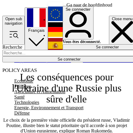
Ga naar de hoofdinhoud
Se connecter
Open sub
Close menu
English
navigation
Français
Deutsch
Vous êtes déconnecté.
Recherche
Se connecter
Español
Lumières éteintes
Se connecter
Rapporteur
Politique
Économie
Newsletters
Evénements
Em
POLICY AREAS
Les conséquences pour
Economie
l'Ukraine d'une Russie plus
Politique
Agriculture et Alimentation
sûre d'elle
Santé
Technologies
Energie, Environnement et Transport
Défense
Le choix de la première visite officielle du président russe, Vladimir
Poutine, illustre bien le statut prioritaire qu'il accorde à son projet
d'Union eurasienne, explique Roman Rukomeda.