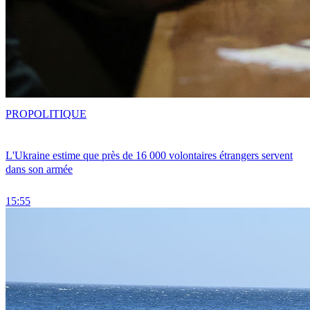
PRO
POLITIQUE
L'Ukraine estime que près de 16 000 volontaires étrangers servent
dans son armée
15:55