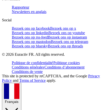
Rapporteur
Newsletters en anglais
Social
Bezoek ons op facebook
Bezoek ons op x
Bezoek ons op linkedin
Bezoek ons op youtube
Bezoek ons op rss-feed
Bezoek ons op instagram
Bezoek ons op mastodon
Bezoek ons op telegram
Bezoek ons op bluesky
Bezoek ons op threads
©
2026
Euractiv FR. All rights reserved.
Politique de confidentialité
Politique cookies
Conditions générales
Conditions d’abonnement
Conditions de vente
This site is protected by reCAPTCHA, and the Google
Privacy
Policy
and
Terms of Service
apply.
Français