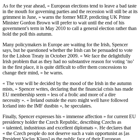
As for the year ahead, « European elections tend to leave a bad taste
in the mouth for governing parties and the recession will still be at its
grimmest in June, » warns the former MEP, predicting UK Prime
Minister Gordon Brown will prefer to wait until the end of his
government’s term in May 2010 to call a general election rather than
hold the poll this autumn.
Many policymakers in Europe are waiting for the Irish, Spencer
says, but he questioned whether the Irish can be persuaded to vote
for the Lisbon Treaty in October 2009. « We face the delightfully
Irish problem that as they had no substantive reason for voting ‘no’
in the first place, it is quite difficult to offer them concessions to
change their mind, » he warns.
« The vote will be decided by the mood of the Irish in the autumn
mists, » Spencer writes, declaring that the financial crisis has made
EU membership seem « less of a frolic and more of a dire
necessity ». « Ireland outside the euro might well have followed
Iceland into the IMF dustbin », he speculates.
Finally, Spencer expresses his « immense affection » for current EU
presidency holder the Czech Republic, describing Czechs as
« talented, industrious and excellent diplomats ». He declares that
« the Czech people do not deserve such a vain opportunist as [as
President Vaclav Klaus] as the public face of their European