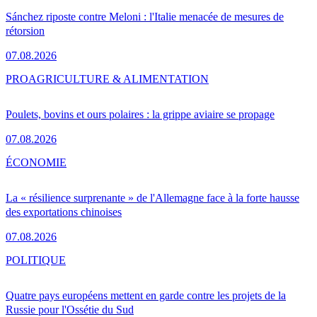
Sánchez riposte contre Meloni : l'Italie menacée de mesures de
rétorsion
07.08.2026
PRO
AGRICULTURE & ALIMENTATION
Poulets, bovins et ours polaires : la grippe aviaire se propage
07.08.2026
ÉCONOMIE
La « résilience surprenante » de l'Allemagne face à la forte hausse
des exportations chinoises
07.08.2026
POLITIQUE
Quatre pays européens mettent en garde contre les projets de la
Russie pour l'Ossétie du Sud