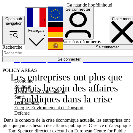
Ga naar de hoofdinhoud
Se connecter
Open sub
Close menu
English
navigation
Français
Deutsch
Vous êtes déconnecté.
Recherche
Se connecter
Español
Lumières éteintes
Se connecter
Rapporteur
Politique
Économie
Newsletters
Evénements
Em
POLICY AREAS
Les entreprises ont plus que
Economie
jamais besoin des affaires
Politique
Agriculture et Alimentation
publiques dans la crise
Santé
Technologies
Energie, Environnement et Transport
Défense
Dans le contexte de la crise économique actuelle, les entreprises ont
plus que jamais besoin des affaires publiques. C’est ce qu’a expliqué
Tom Spencer, directeur exécutif du European Centre for Public