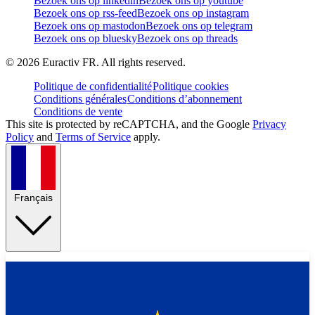
Bezoek ons op linkedin
Bezoek ons op youtube
Bezoek ons op rss-feed
Bezoek ons op instagram
Bezoek ons op mastodon
Bezoek ons op telegram
Bezoek ons op bluesky
Bezoek ons op threads
©
2026
Euractiv FR. All rights reserved.
Politique de confidentialité
Politique cookies
Conditions générales
Conditions d’abonnement
Conditions de vente
This site is protected by reCAPTCHA, and the Google
Privacy
Policy
and
Terms of Service
apply.
Français