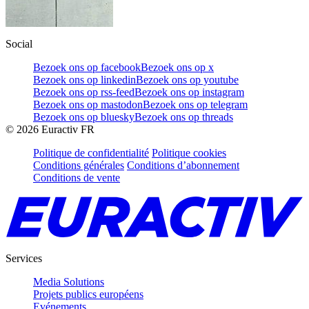
Social
Bezoek ons op facebook
Bezoek ons op x
Bezoek ons op linkedin
Bezoek ons op youtube
Bezoek ons op rss-feed
Bezoek ons op instagram
Bezoek ons op mastodon
Bezoek ons op telegram
Bezoek ons op bluesky
Bezoek ons op threads
©
2026
Euractiv FR
Politique de confidentialité
Politique cookies
Conditions générales
Conditions d’abonnement
Conditions de vente
Services
Media Solutions
Projets publics européens
Evénements