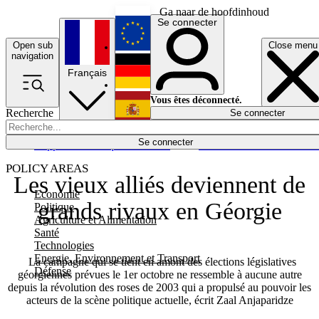
Ga naar de hoofdinhoud
Se connecter
Open sub
Close menu
English
navigation
Français
Deutsch
Vous êtes déconnecté.
Recherche
Se connecter
Español
Lumières éteintes
Se connecter
Rapporteur
Politique
Économie
Newsletters
Evénements
Em
POLICY AREAS
Les vieux alliés deviennent de
Economie
grands rivaux en Géorgie
Politique
Agriculture et Alimentation
Santé
Technologies
Energie, Environnement et Transport
La campagne qui se tient en amont des élections législatives
Défense
géorgiennes prévues le 1er octobre ne ressemble à aucune autre
depuis la révolution des roses de 2003 qui a propulsé au pouvoir les
acteurs de la scène politique actuelle, écrit Zaal Anjaparidze