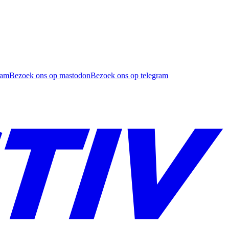
ram
Bezoek ons op mastodon
Bezoek ons op telegram