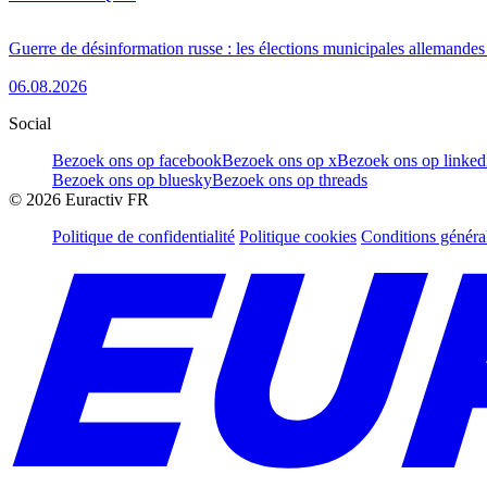
Guerre de désinformation russe : les élections municipales allemandes 
06.08.2026
Social
Bezoek ons op facebook
Bezoek ons op x
Bezoek ons op linked
Bezoek ons op bluesky
Bezoek ons op threads
©
2026
Euractiv FR
Politique de confidentialité
Politique cookies
Conditions généra