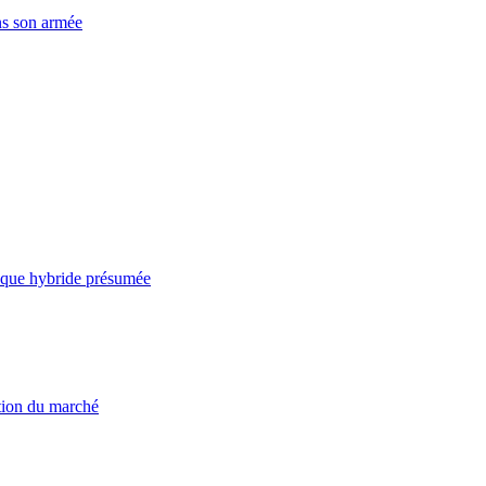
ns son armée
taque hybride présumée
ation du marché