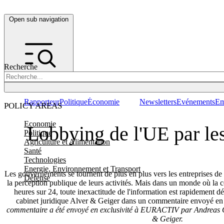
Open sub navigation
Recherche
Rapporteur
Politique
Économie
Newsletters
Evénements
Em
POLICY AREAS
Economie
Lobbying de l'UE par les
Politique
Agriculture et Alimentation
Santé
Technologies
Energie, Environnement et Transport
Les gouvernements se tournent de plus en plus vers les entreprises de
Défense
la perception publique de leurs activités. Mais dans un monde où la 
heures sur 24, toute inexactitude de l'information est rapidement d
cabinet juridique Alver & Geiger dans un commentaire envoyé 
commentaire a été envoyé en exclusivité à EURACTIV par Andreas G
& Geiger.