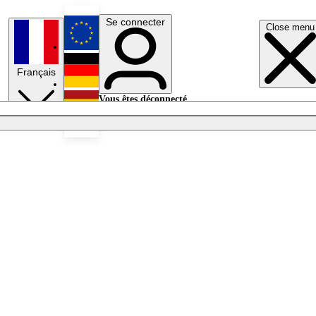
Se connecter
Close menu
English
Français
Deutsch
Vous êtes déconnecté.
Se connecter
Español
Lumières éteintes