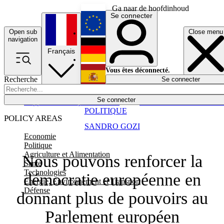
Ga naar de hoofdinhoud
Se connecter
Open sub
Close menu
English
navigation
Français
Deutsch
Vous êtes déconnecté.
Recherche
Se connecter
Español
Lumières éteintes
Se connecter
Rapporteur
Politique
Économie
Newsletters
Evénements
Em
POLITIQUE
POLICY AREAS
SANDRO GOZI
Economie
Politique
Agriculture et Alimentation
Nous pouvons renforcer la
Santé
Technologies
démocratie européenne en
Energie, Environnement et Transport
Défense
donnant plus de pouvoirs au
Parlement européen