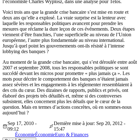
l’économiste Charles Wyplosz, dans une analyse pour Telos.
Voici trois ans que la grande crise bancaire s’est mise en route et
deux ans qu’elle a explosé. La vraie surprise est la lenteur avec
laquelle les responsables politiques avancent pour prendre les
mesures que réclame la dure leçon de ces événements. Deux étapes
viennent d’être franchies, l’une superficielle au niveau de l’Union
européenne, l’autre plus fondamentale au niveau international.
Jusqu’à quel point les gouvernements ont-ils résisté à l’intense
lobbying des banques ?
Au moment de la grande crise bancaire, qui s’est déroulée entre août
2007 et septembre 2008, tous les responsables politiques se sont
succédé devant les micros pour promettre « plus jamais ça ». Les
mots pour décrire le comportement des banques n’étaient jamais
assez sévères et les engagements à les réglementer ressemblaient à
des cris du cœur. Des dizaines de rapports, publics et privés, ont
élaboré des projets très détaillés et, même si des controverses
subsistent, elles concernent plus les détails que le cœur de la
question. Mais en termes d’actions concrètes, où en sommes-nous
aujourd’hui ?
Sep 17, 2010 -
Dernière mise à jour: Sep 20, 2012 -
09:12
15:47
Économie
Économie
Euro & Finances