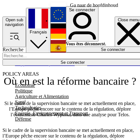
Ga naar de hoofdinhoud
Se connecter
Open sub
Close menu
English
navigation
Français
Deutsch
Vous êtes déconnecté.
Recherche
Se connecter
Español
Lumières éteintes
Se connecter
Rapporteur
Politique
Économie
Newsletters
Evénements
Em
POLICY AREAS
Où en est la réforme bancaire ?
Economie
Politique
Agriculture et Alimentation
Santé
Si le cadre de la supervision bancaire se met actuellement en place,
Technologies
l’Europe pêche encore sur le contenu de la régulation, déplore
Energie, Environnement et Transport
l’économiste Charles Wyplosz, dans une analyse pour Telos.
Défense
Si le cadre de la supervision bancaire se met actuellement en place,
l’Europe pêche encore sur le contenu de la régulation, déplore