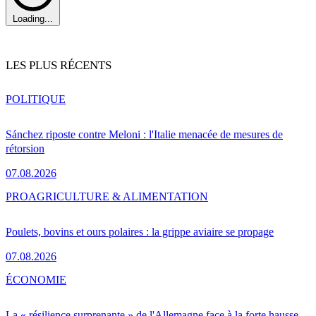
Loading...
LES PLUS RÉCENTS
POLITIQUE
Sánchez riposte contre Meloni : l'Italie menacée de mesures de
rétorsion
07.08.2026
PRO
AGRICULTURE & ALIMENTATION
Poulets, bovins et ours polaires : la grippe aviaire se propage
07.08.2026
ÉCONOMIE
La « résilience surprenante » de l'Allemagne face à la forte hausse