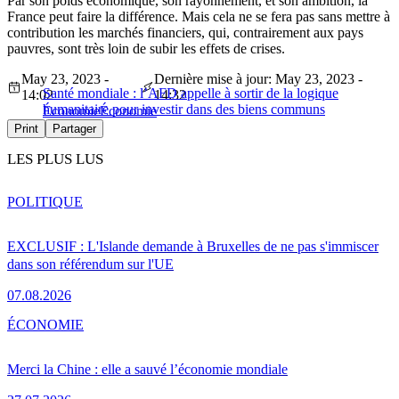
Par son poids économique, son rayonnement, et son ambition, la
France peut faire la différence. Mais cela ne se fera pas sans mettre à
contribution les marchés financiers, qui, contrairement aux pays
pauvres, sont très loin de subir les effets de crises.
May 23, 2023 -
Dernière mise à jour: May 23, 2023 -
Santé mondiale : l’AFD appelle à sortir de la logique
14:02
14:32
humanitaire pour investir dans des biens communs
Économie
Économie
Print
Partager
LES PLUS LUS
POLITIQUE
EXCLUSIF : L'Islande demande à Bruxelles de ne pas s'immiscer
dans son référendum sur l'UE
07.08.2026
ÉCONOMIE
Merci la Chine : elle a sauvé l’économie mondiale