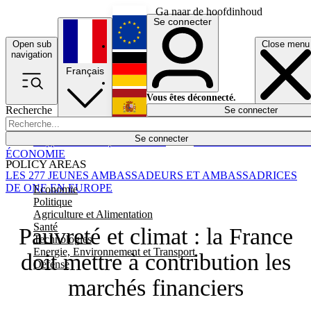
Ga naar de hoofdinhoud
Se connecter
Open sub
Close menu
English
navigation
Français
Deutsch
Vous êtes déconnecté.
Recherche
Se connecter
Español
Lumières éteintes
Se connecter
Rapporteur
Politique
Économie
Newsletters
Evénements
Em
ÉCONOMIE
POLICY AREAS
LES 277 JEUNES AMBASSADEURS ET AMBASSADRICES
DE ONE EN EUROPE
Economie
Politique
Agriculture et Alimentation
Santé
Pauvreté et climat : la France
Technologies
Energie, Environnement et Transport
doit mettre à contribution les
Défense
marchés financiers