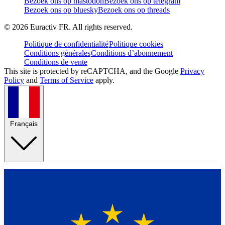
Bezoek ons op mastodon
Bezoek ons op telegram
Bezoek ons op bluesky
Bezoek ons op threads
©
2026
Euractiv FR. All rights reserved.
Politique de confidentialité
Politique cookies
Conditions générales
Conditions d’abonnement
Conditions de vente
This site is protected by reCAPTCHA, and the Google
Privacy
Policy
and
Terms of Service
apply.
Français