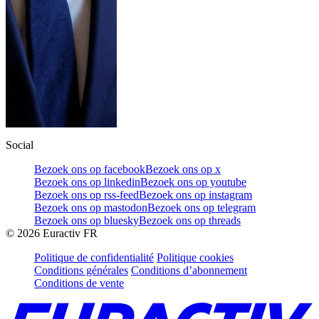
Social
Bezoek ons op facebook
Bezoek ons op x
Bezoek ons op linkedin
Bezoek ons op youtube
Bezoek ons op rss-feed
Bezoek ons op instagram
Bezoek ons op mastodon
Bezoek ons op telegram
Bezoek ons op bluesky
Bezoek ons op threads
©
2026
Euractiv FR
Politique de confidentialité
Politique cookies
Conditions générales
Conditions d’abonnement
Conditions de vente