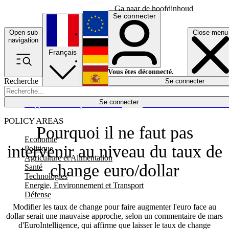
Ga naar de hoofdinhoud
Se connecter
Open sub
Close menu
English
navigation
Français
Deutsch
Vous êtes déconnecté.
Recherche
Se connecter
Español
Lumières éteintes
Se connecter
Rapporteur
Politique
Économie
Newsletters
Evénements
Em
POLICY AREAS
Pourquoi il ne faut pas
Economie
intervenir au niveau du taux de
Politique
Agriculture et Alimentation
change euro/dollar
Santé
Technologies
Energie, Environnement et Transport
Défense
Modifier les taux de change pour faire augmenter l'euro face au
dollar serait une mauvaise approche, selon un commentaire de mars
d'EuroIntelligence, qui affirme que laisser le taux de change