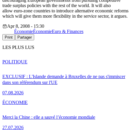
discouraging European governments from pursuing competitive
trade surplus policies with the rest of the world. It will also
allow euro-zone countries to introduce alternative economic reforms
which will give them more flexibility in the service sector, it argues.
Apr 8, 2008 - 15:30
Économie
Économie
Euro & Finances
Print
Partager
LES PLUS LUS
POLITIQUE
EXCLUSIF : L'Islande demande à Bruxelles de ne pas s'immiscer
dans son référendum sur l'UE
07.08.2026
ÉCONOMIE
Merci la Chine : elle a sauvé l’économie mondiale
27.07.2026