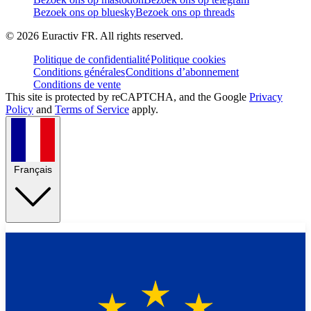
Bezoek ons op bluesky
Bezoek ons op threads
©
2026
Euractiv FR. All rights reserved.
Politique de confidentialité
Politique cookies
Conditions générales
Conditions d’abonnement
Conditions de vente
This site is protected by reCAPTCHA, and the Google
Privacy
Policy
and
Terms of Service
apply.
Français