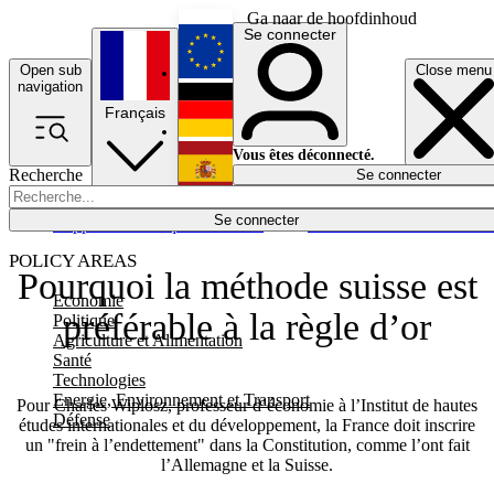
Ga naar de hoofdinhoud
Se connecter
Open sub
Close menu
English
navigation
Français
Deutsch
Vous êtes déconnecté.
Recherche
Se connecter
Español
Lumières éteintes
Se connecter
Rapporteur
Politique
Économie
Newsletters
Evénements
Em
POLICY AREAS
Pourquoi la méthode suisse est
Economie
préférable à la règle d’or
Politique
Agriculture et Alimentation
Santé
Technologies
Energie, Environnement et Transport
Pour Charles Wiplosz, professeur d’économie à l’Institut de hautes
Défense
études internationales et du développement, la France doit inscrire
un "frein à l’endettement" dans la Constitution, comme l’ont fait
l’Allemagne et la Suisse.