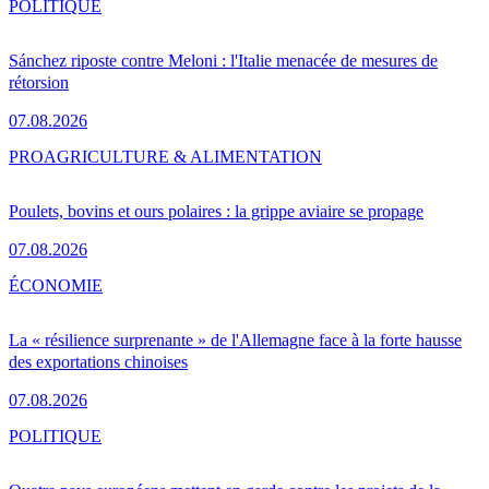
POLITIQUE
Sánchez riposte contre Meloni : l'Italie menacée de mesures de
rétorsion
07.08.2026
PRO
AGRICULTURE & ALIMENTATION
Poulets, bovins et ours polaires : la grippe aviaire se propage
07.08.2026
ÉCONOMIE
La « résilience surprenante » de l'Allemagne face à la forte hausse
des exportations chinoises
07.08.2026
POLITIQUE