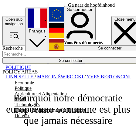
Ga naar de hoofdinhoud
Se connecter
Open sub
Close menu
English
navigation
Français
Deutsch
Vous êtes déconnecté.
Recherche
Se connecter
Español
Lumières éteintes
Se connecter
Rapporteur
Politique
Économie
Newsletters
Evénements
Em
POLITIQUE
POLICY AREAS
LINN SELLE
/
MARCIN ŚWIĘCICKI
/
YVES BERTONCINI
Economie
Politique
Agriculture et Alimentation
Pourquoi notre démocratie
Santé
Technologies
européenne commune est plus
Energie, Environnement et Transport
Défense
que jamais nécessaire