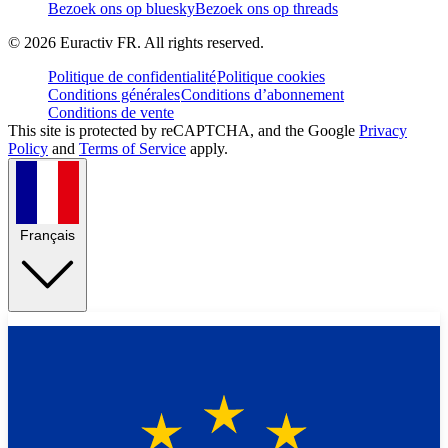
Bezoek ons op bluesky
Bezoek ons op threads
©
2026
Euractiv FR. All rights reserved.
Politique de confidentialité
Politique cookies
Conditions générales
Conditions d’abonnement
Conditions de vente
This site is protected by reCAPTCHA, and the Google
Privacy
Policy
and
Terms of Service
apply.
Français