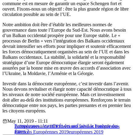
commune est en mesure de garantir un espace Schengen fort et
ouvert. Fixons-nous un objectif : être la plus grande région de libre
circulation possible au sein de l’UE.
Notre ambition doit être d’établir les meilleures normes de
gouvernance dans toute l’Europe du Sud-Est. Nous avons besoin
d’un Balkan occidental prospère pour une Europe stable. Le «
processus de Berlin » vers l’intégration des Balkans occidentaux
devrait intensifier ses efforts pour impliquer et soutenir efficacement
les forces démocratiquement organisées au sein de l’UE et dans les
Balkans occidentaux. La stabilité, la solidarité et la responsabilité
stratégique d’une Europe démocratique élargie seront également
assurées par la bonne mise en œuvre des accords d’association avec
l’Ukraine, la Moldavie, l’Arménie et la Géorgie.
Investir dans la démocratie européenne, c’est investir dans l’avenir.
Nous devons revitaliser et élargir notre capacité démocratique à tous
les niveaux de notre société européenne. Mais cet investissement
doit aller au-delà des institutions européennes. Renforçons le terrain
démocratique entre nos pays, les parties prenantes et en premier lieu
les citoyens européens.
May 11, 2019 - 11:11
Européennes : le malheur des uns fait-il le bonheur des
Politique
avenir de l'UE
Élections
Élections Européennes
autres ?
Élections Européennes 2019
européennes 2019