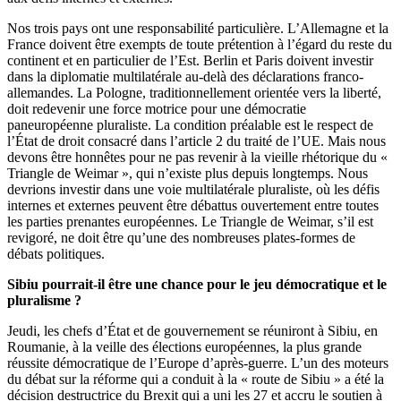
Nos trois pays ont une responsabilité particulière. L’Allemagne et la
France doivent être exempts de toute prétention à l’égard du reste du
continent et en particulier de l’Est. Berlin et Paris doivent investir
dans la diplomatie multilatérale au-delà des déclarations franco-
allemandes. La Pologne, traditionnellement orientée vers la liberté,
doit redevenir une force motrice pour une démocratie
paneuropéenne pluraliste. La condition préalable est le respect de
l’État de droit consacré dans l’article 2 du traité de l’UE. Mais nous
devons être honnêtes pour ne pas revenir à la vieille rhétorique du «
Triangle de Weimar », qui n’existe plus depuis longtemps. Nous
devrions investir dans une voie multilatérale pluraliste, où les défis
internes et externes peuvent être débattus ouvertement entre toutes
les parties prenantes européennes. Le Triangle de Weimar, s’il est
revigoré, ne doit être qu’une des nombreuses plates-formes de
débats politiques.
Sibiu pourrait-il être une chance pour le jeu démocratique et le
pluralisme ?
Jeudi, les chefs d’État et de gouvernement se réuniront à Sibiu, en
Roumanie, à la veille des élections européennes, la plus grande
réussite démocratique de l’Europe d’après-guerre. L’un des moteurs
du débat sur la réforme qui a conduit à la « route de Sibiu » a été la
décision destructrice du Brexit qui a uni les 27 et accru le soutien à