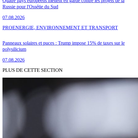
Quatre pays européens mettent en garde contre les projets de la
Russie pour l'Ossétie du Sud
07.08.2026
PRO
ENERGIE, ENVIRONNEMENT ET TRANSPORT
Panneaux solaires et puces : Trump impose 15% de taxes sur le
polysilicium
07.08.2026
PLUS DE CETTE SECTION