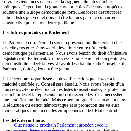
suivra les tendances nationales, la fragmentation des familles
politiques. Cependant, la grande majorité des électeurs européens
souhaite une Europe démocratique forte. Les forces destructrices
nationalistes peuvent et doivent être battues par une concurrence
constructive pour la meilleure politique.
Les futurs pouvoirs du Parlement
Le Parlement européen – la seule représentation directement élue
des citoyens européens – doit devenir le centre d’un ordre
démocratique parlementaire. Nous avons besoin du droit d’initiative
législative du Parlement. Un processus transparent et compétitif des
deux institutions législatives, à savoir les chambres du Conseil et du
Parlement, doit également être garanti.
L’UE sera moins paralysée et plus efficace lorsque le vote à la
majorité qualifiée au Conseil sera étendu. Nous avons besoin d’un
nouveau système électoral où les listes transnationales, la protection
des minorités et la représentation sont essentielles. Cela nécessitera
une modification du traité. Mais ce sera un grand pas en avant dans
la réduction du déficit démocratique et la promotion des valeurs
démocratiques fondamentales européennes et de l’État de droit.
Les défis devant nous
Que risque le prochain Parlement européen avec la
Une communication nuancée à un stade précoce et un dialogue
montée des eurosceptiques?