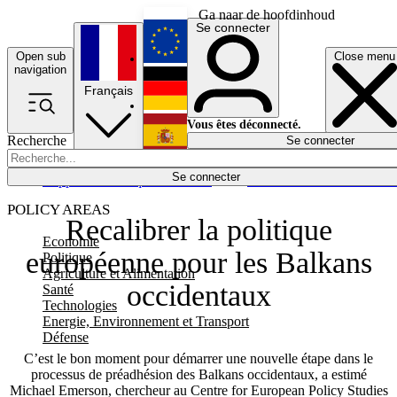
Ga naar de hoofdinhoud
Se connecter
Open sub
Close menu
English
navigation
Français
Deutsch
Vous êtes déconnecté.
Recherche
Se connecter
Español
Lumières éteintes
Se connecter
Rapporteur
Politique
Économie
Newsletters
Evénements
Em
POLICY AREAS
Recalibrer la politique
Economie
européenne pour les Balkans
Politique
Agriculture et Alimentation
occidentaux
Santé
Technologies
Energie, Environnement et Transport
Défense
C’est le bon moment pour démarrer une nouvelle étape dans le
processus de préadhésion des Balkans occidentaux, a estimé
Michael Emerson, chercheur au Centre for European Policy Studies