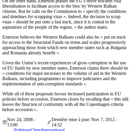
On the other hand, Emerson praises the EU’s move towards visa
liberalisation to facilitate access to the bloc by Western Balkan
citizens. But he calls on the Commission to « specify the conditions
and timelines for scrapping visas ». Indeed, the decision to scrap
visas « should be put onto a fast track, since it is central to the
aspirations of the people of the region, » the author states.
Emerson believes the Western Balkans could also be « put on track
for access to the Structural Funds on terms and scales progressively
approaching those from which new member states such as Bulgaria
and Romania already benefit ».
Given the Union’s recent experiences of gross corruption in the use
of EU funds by new member states, Emerson claims there should be
« conditions for major increases in the volume of aid in the Western
Balkans, including programmes to improve judiciaries and the
implementation of anti-corruption standards ».
While all of these proposals favour increased participation in EU
policies before accession, Emerson closes by recalling that « this still
leaves the final test of conformity with all the Copenhagen criteria
before accession ».
Nov 24, 2008 -
Dernière mise à jour: Nov 7, 2012 -
13:00
14:32
Politique
Chine
International