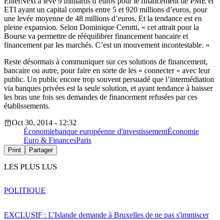
EnterNext a levé 9 milliards d’euros pour le financement de PME et
ETI ayant un capital compris entre 5 et 920 millions d’euros, pour
une levée moyenne de 48 millions d’euros. Et la tendance est en
pleine expansion. Selon Dominique Cerutti, « cet attrait pour la
Bourse va permettre de rééquilibrer financement bancaire et
financement par les marchés. C’est un mouvement incontestable. »
Reste désormais à communiquer sur ces solutions de financement,
bancaire ou autre, pour faire en sorte de les « connecter » avec leur
public. Un public encore trop souvent persuadé que l’intermédiation
via banques privées est la seule solution, et ayant tendance à baisser
les bras une fois ses demandes de financement refusées par ces
établissements.
Oct 30, 2014 - 12:32
Économie
banque européenne d'investissement
Économie
Euro & Finances
Paris
Print
Partager
LES PLUS LUS
POLITIQUE
EXCLUSIF : L'Islande demande à Bruxelles de ne pas s'immiscer