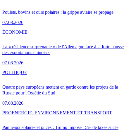
Poulets, bovins et ours polaires : la grippe aviaire se propage
07.08.2026
ÉCONOMIE
La « résilience surprenante » de l'Allemagne face à la forte hausse
des exportations chinoises
07.08.2026
POLITIQUE
Quatre pays européens mettent en garde contre les projets de la
Russie pour l'Ossétie du Sud
07.08.2026
PRO
ENERGIE, ENVIRONNEMENT ET TRANSPORT
Panneaux solaires et puces : Trump impose 15% de taxes sur le