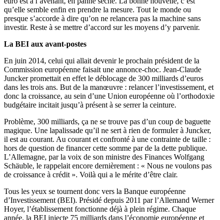
euro est à l’avenant, en panne sèche. La bonne nouvelle, c’est
qu’elle semble enfin en prendre la mesure. Tout le monde ou
presque s’accorde à dire qu’on ne relancera pas la machine sans
investir. Reste à se mettre d’accord sur les moyens d’y parvenir.
La BEI aux avant-postes
En juin 2014, celui qui allait devenir le prochain président de la
Commission européenne faisait une annonce-choc. Jean-Claude
Juncker promettait en effet le déblocage de 300 milliards d’euros
dans les trois ans. But de la manœuvre : relancer l’investissement, et
donc la croissance, au sein d’une Union européenne où l’orthodoxie
budgétaire incitait jusqu’à présent à se serrer la ceinture.
Problème, 300 milliards, ça ne se trouve pas d’un coup de baguette
magique. Une lapalissade qu’il ne sert à rien de formuler à Juncker,
il est au courant. Au courant et confronté à une contrainte de taille :
hors de question de financer cette somme par de la dette publique.
L’Allemagne, par la voix de son ministre des Finances Wolfgang
Schäuble, le rappelait encore dernièrement : « Nous ne voulons pas
de croissance à crédit ». Voilà qui a le mérite d’être clair.
Tous les yeux se tournent donc vers la Banque européenne
d’Investissement (BEI). Présidé depuis 2011 par l’Allemand Werner
Hoyer, l’établissement fonctionne déjà à plein régime. Chaque
année, la BEI injecte 75 milliards dans l’économie européenne et