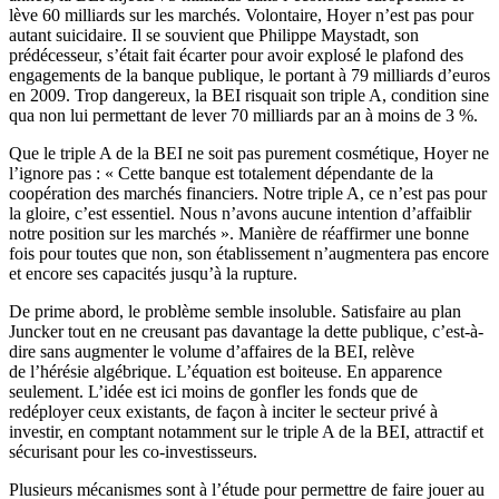
lève 60 milliards sur les marchés. Volontaire, Hoyer n’est pas pour
autant suicidaire. Il se souvient que Philippe Maystadt, son
prédécesseur, s’était fait écarter pour avoir explosé le plafond des
engagements de la banque publique, le portant à 79 milliards d’euros
en 2009. Trop dangereux, la BEI risquait son triple A, condition sine
qua non lui permettant de lever 70 milliards par an à moins de 3 %.
Que le triple A de la BEI ne soit pas purement cosmétique, Hoyer ne
l’ignore pas : « Cette banque est totalement dépendante de la
coopération des marchés financiers. Notre triple A, ce n’est pas pour
la gloire, c’est essentiel. Nous n’avons aucune intention d’affaiblir
notre position sur les marchés ». Manière de réaffirmer une bonne
fois pour toutes que non, son établissement n’augmentera pas encore
et encore ses capacités jusqu’à la rupture.
De prime abord, le problème semble insoluble. Satisfaire au plan
Juncker tout en ne creusant pas davantage la dette publique, c’est-à-
dire sans augmenter le volume d’affaires de la BEI, relève
de l’hérésie algébrique. L’équation est boiteuse. En apparence
seulement. L’idée est ici moins de gonfler les fonds que de
redéployer ceux existants, de façon à inciter le secteur privé à
investir, en comptant notamment sur le triple A de la BEI, attractif et
sécurisant pour les co-investisseurs.
Plusieurs mécanismes sont à l’étude pour permettre de faire jouer au