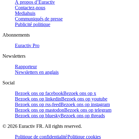
À propos d’Euractiv
Contactez-nous
Mediahuis
Communiqués de presse
Publicité politique
Abonnements
Euractiv Pro
Newsletters
Rapporteur
Newsletters en anglais
Social
Bezoek ons op facebook
Bezoek ons op x
Bezoek ons op linkedin
Bezoek ons op youtube
Bezoek ons op rss-feed
Bezoek ons op instagram
Bezoek ons op mastodon
Bezoek ons op telegram
Bezoek ons op bluesky
Bezoek ons op threads
©
2026
Euractiv FR. All rights reserved.
Politique de confidentialité
Politique cookies