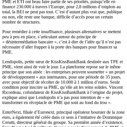
PME et ETI ont beau faire partie de ses priorités, puisqu’elle en
finance 230.000 à travers l’Europe, pour 2,8 millions d’emplois au
total, la BEI ne peut pas tout. C’est d’autant plus vrai que, publique
ou non, elle reste une banque, difficile d’accès pour un certain
nombre de structures.
Pour remédier à cette insuffisance, plusieurs alternatives se mettent
peu à peu en place, s’articulant autour du principe de
« désintermédiation bancaire », c’est à dire de l’idée qu’il n’est pas
nécessaire d’aller frapper à la porte des banques pour financer sa
PME.
Lendopolis, petite sœur de KissKissBankBank destinée aux TPE et
PME, vient ainsi de voir le jour. La plateforme repose sur le même
principe que son ainée : les entreprises peuvent soumettre « un projet
de développement » aux internautes, pour une période de 35 jours,
avec pour objectif de récolter de 10.000 à 1 million d’euros. Seule
condition pour inscrire sa PME, qu’elle ait les reins solides. Vincent
Ricordeau, cofondateur de KissKissBankBank à l’origine du projet,
explique ainsi que Lendopolis n’a pas pour intention de « se
transformer en réceptacle de PME qui sont au fond du trou ».
EnterNext, filiale d’Euronext, principal opérateur boursier de la zone
euro, a également été créée dans ce sens à l’initiative de Dominique
Cerutti, directeur général du groupe. Sa première année d’existence,