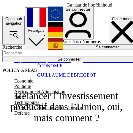
Ga naar de hoofdinhoud
Se connecter
Open sub
Close menu
English
navigation
Français
Deutsch
Vous êtes déconnecté.
Recherche
Se connecter
Español
Lumières éteintes
Se connecter
Rapporteur
Politique
Économie
Newsletters
Evénements
Em
ÉCONOMIE
POLICY AREAS
GUILLAUME DEBREGEOT
Economie
Politique
Agriculture et Alimentation
Relancer l’investissement
Santé
Technologies
productif dans l’Union, oui,
Energie, Environnement et Transport
Défense
mais comment ?