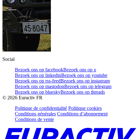
Social
Bezoek ons op facebook
Bezoek ons op x
Bezoek ons op linkedin
Bezoek ons op youtube
Bezoek ons op rss-feed
Bezoek ons op instagram
Bezoek ons op mastodon
Bezoek ons op telegram
Bezoek ons op bluesky
Bezoek ons op threads
©
2026
Euractiv FR
Politique de confidentialité
Politique cookies
Conditions générales
Conditions d’abonnement
Conditions de vente