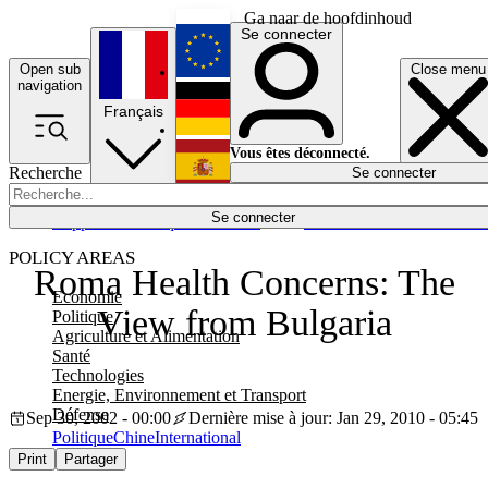
Ga naar de hoofdinhoud
Se connecter
Open sub
Close menu
English
navigation
Français
Deutsch
Vous êtes déconnecté.
Recherche
Se connecter
Español
Lumières éteintes
Se connecter
Rapporteur
Politique
Économie
Newsletters
Evénements
Em
POLICY AREAS
Roma Health Concerns: The
Economie
View from Bulgaria
Politique
Agriculture et Alimentation
Santé
Technologies
Energie, Environnement et Transport
Défense
Sep 30, 2002 - 00:00
Dernière mise à jour: Jan 29, 2010 - 05:45
Politique
Chine
International
Print
Partager