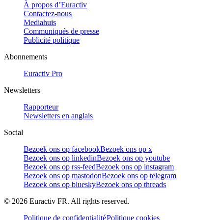
À propos d’Euractiv
Contactez-nous
Mediahuis
Communiqués de presse
Publicité politique
Abonnements
Euractiv Pro
Newsletters
Rapporteur
Newsletters en anglais
Social
Bezoek ons op facebook
Bezoek ons op x
Bezoek ons op linkedin
Bezoek ons op youtube
Bezoek ons op rss-feed
Bezoek ons op instagram
Bezoek ons op mastodon
Bezoek ons op telegram
Bezoek ons op bluesky
Bezoek ons op threads
©
2026
Euractiv FR. All rights reserved.
Politique de confidentialité
Politique cookies