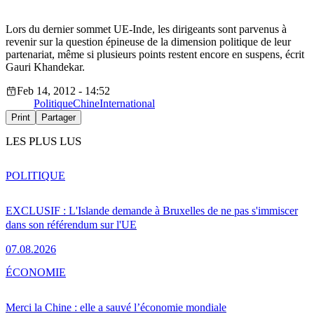
Lors du dernier sommet UE-Inde, les dirigeants sont parvenus à
revenir sur la question épineuse de la dimension politique de leur
partenariat, même si plusieurs points restent encore en suspens, écrit
Gauri Khandekar.
Feb 14, 2012 - 14:52
Politique
Chine
International
Print
Partager
LES PLUS LUS
POLITIQUE
EXCLUSIF : L'Islande demande à Bruxelles de ne pas s'immiscer
dans son référendum sur l'UE
07.08.2026
ÉCONOMIE
Merci la Chine : elle a sauvé l’économie mondiale