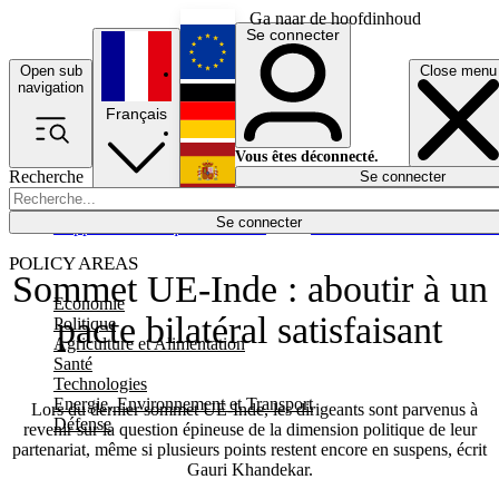
Ga naar de hoofdinhoud
Se connecter
Open sub
Close menu
English
navigation
Français
Deutsch
Vous êtes déconnecté.
Recherche
Se connecter
Español
Lumières éteintes
Se connecter
Rapporteur
Politique
Économie
Newsletters
Evénements
Em
POLICY AREAS
Sommet UE-Inde : aboutir à un
Economie
pacte bilatéral satisfaisant
Politique
Agriculture et Alimentation
Santé
Technologies
Energie, Environnement et Transport
Lors du dernier sommet UE-Inde, les dirigeants sont parvenus à
Défense
revenir sur la question épineuse de la dimension politique de leur
partenariat, même si plusieurs points restent encore en suspens, écrit
Gauri Khandekar.