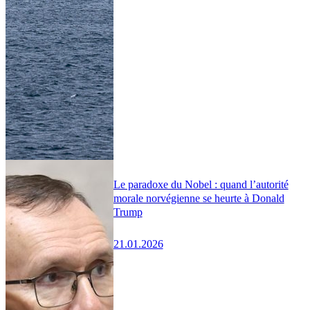
Le paradoxe du Nobel : quand l’autorité
morale norvégienne se heurte à Donald
Trump
21.01.2026