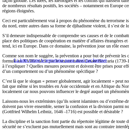
façon globale. Les idées, les idéologies et les conflits qui naissent d
de nombreux résultats positifs, les sociétés – notamment en Europe cen
régions éloignées.
Ceci est particulièrement vrai à propos du phénomène du terrorisme is
du nord, entre autres dans sa forme de djihadisme violent, il s’est d
S’il demeure indispensable de comprendre ses causes et de le combattre 
place des politiques de coopération en matière d’affaires étrangères et 
tend, ici en Europe. Dans ce domaine, la prévention joue un rôle esse
Comme son nom le suggère, la prévention a pour but de prévenir les cr
La lutte contre le terrorisme passe aussi par Internet
formulé au XVIIIe siècle par le savant italien Cesare Beccaria (1739-
à l’expliquer ? Quelles mesures peuvent et doivent être prises pour eff
d’un comportement ou d’un phénomène spécifique ?
C’est là que le slogan « penser globalement, agir localement » peut no
fait que même si les troubles en Asie occidentale et en Afrique du No
localement car nous pouvons influencer le degré auquel un phénomène
Laissons-nous les extrémistes (qu’ils soient islamistes ou d’extrême-dr
doivent pas vivre ensemble, semer la confusion et la division parmi nou
(Gottfried Wilhelm Leibniz, 1646 -1716) est possible et désirable ?
La discipline et la sanction font partie du répertoire légitime de toute d
sécurité ne s’excluent pas mutuellement mais sont au contraire interdé