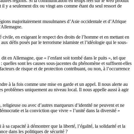
d’autres régions. Si la communication en temps réel sur le web produit
t il y a seulement dix ou vingt ans comme étant du seul ressort de
 régions majoritairement musulmanes d’Asie occidentale et d’Afrique
l’Allemagne.
 civile, en exigeant le respect des droits de l’homme et en mettant en
aux défis posés par le terrorisme islamiste et l’idéologie qui le sous-
it en Allemagne, que « l’enfant soit tombé dans le puits », tel que
 quelles sont les causes sous-jacentes du phénomène et suffisent-elles
facteurs de risque et de protection contribuant, ou non, à l’occurrence
ndre à la fois comme une mise en garde et un appel. Il nous alerte au
s problèmes uniquement au niveau local. Il nous appelle aussi à agir
e, religieuse ou avec d’autres marqueurs d’identité ne peuvent et ne
émocratie et la conviction que vivre « l’unité dans la diversité »
 sa capacité à démontrer que la liberté, l’égalité, la solidarité et la
nce dans les politiques de sécurité ?