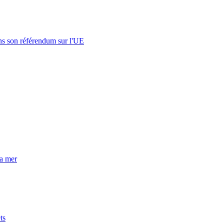
s son référendum sur l'UE
la mer
ts