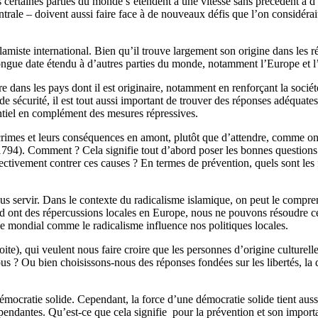
ans certaines parties du monde s’étendent à une vitesse sans précédent à 
trale – doivent aussi faire face à de nouveaux défis que l’on considérai
lamiste international. Bien qu’il trouve largement son origine dans les
e longue date étendu à d’autres parties du monde, notamment l’Europe et 
dans les pays dont il est originaire, notamment en renforçant la société
de sécurité, il est tout aussi important de trouver des réponses adéquates 
ntiel en complément des mesures répressives.
imes et leurs conséquences en amont, plutôt que d’attendre, comme on d
1794). Comment ? Cela signifie tout d’abord poser les bonnes questions :
ectivement contrer ces causes ? En termes de prévention, quels sont les 
us servir. Dans le contexte du radicalisme islamique, on peut le compre
rd ont des répercussions locales en Europe, nous ne pouvons résoudre ce
 mondial comme le radicalisme influence nos politiques locales.
oite), qui veulent nous faire croire que les personnes d’origine culturell
s ? Ou bien choisissons-nous des réponses fondées sur les libertés, la d
émocratie solide. Cependant, la force d’une démocratie solide tient aussi à
pendantes. Qu’est-ce que cela signifie pour la prévention et son importa