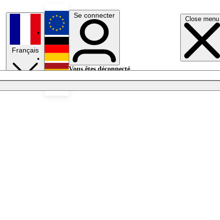
Se connecter
Close menu
English
Français
Deutsch
Vous êtes déconnecté.
Se connecter
Español
Lumières éteintes