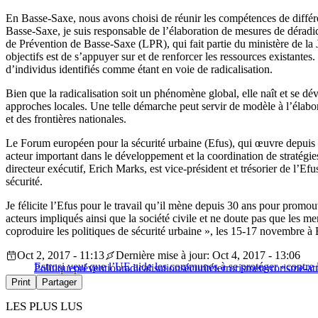
En Basse-Saxe, nous avons choisi de réunir les compétences de différent
Basse-Saxe, je suis responsable de l’élaboration de mesures de déradica
de Prévention de Basse-Saxe (LPR), qui fait partie du ministère de la J
objectifs est de s’appuyer sur et de renforcer les ressources existantes
d’individus identifiés comme étant en voie de radicalisation.
Bien que la radicalisation soit un phénomène global, elle naît et se dé
approches locales. Une telle démarche peut servir de modèle à l’élabor
et des frontières nationales.
Le Forum européen pour la sécurité urbaine (Efus), qui œuvre depuis 3
acteur important dans le développement et la coordination de stratégi
directeur exécutif, Erich Marks, est vice-président et trésorier de l’E
sécurité.
Je félicite l’Efus pour le travail qu’il mène depuis 30 ans pour promou
acteurs impliqués ainsi que la société civile et ne doute pas que les m
coproduire les politiques de sécurité urbaine », les 15-17 novembre à
Oct 2, 2017 - 11:13
Dernière mise à jour: Oct 4, 2017 - 13:06
Estrosi veut que l’UE aide les communes à se protéger «contre 
Politique
prévention
radicalisation
sécurité
terrorisme
terrorisme-at
Print
Partager
LES PLUS LUS