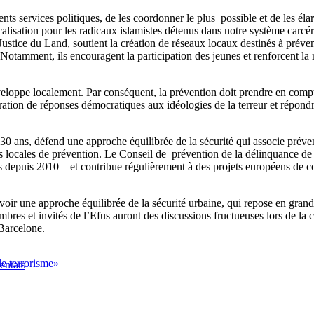
s services politiques, de les coordonner le plus possible et de les élarg
lisation pour les radicaux islamistes détenus dans notre système carcéral
ustice du Land, soutient la création de réseaux locaux destinés à préveni
. Notamment, ils encouragent la participation des jeunes et renforcent la
veloppe localement. Par conséquent, la prévention doit prendre en compte 
ation de réponses démocratiques aux idéologies de la terreur et répondr
0 ans, défend une approche équilibrée de la sécurité qui associe préven
es locales de prévention. Le Conseil de prévention de la délinquance d
fus depuis 2010 – et contribue régulièrement à des projets européens de 
voir une approche équilibrée de la sécurité urbaine, qui repose en grande 
embres et invités de l’Efus auront des discussions fructueuses lors de la 
 Barcelone.
le terrorisme»
tentats