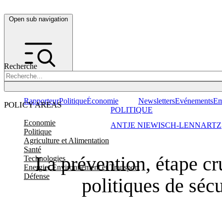
Open sub navigation
Recherche
Rapporteur
Politique
Économie
Newsletters
Evénements
Em
POLICY AREAS
POLITIQUE
Economie
ANTJE NIEWISCH-LENNARTZ
Politique
Agriculture et Alimentation
Santé
La prévention, étape cr
Technologies
Energie, Environnement et Transport
Défense
politiques de sécu