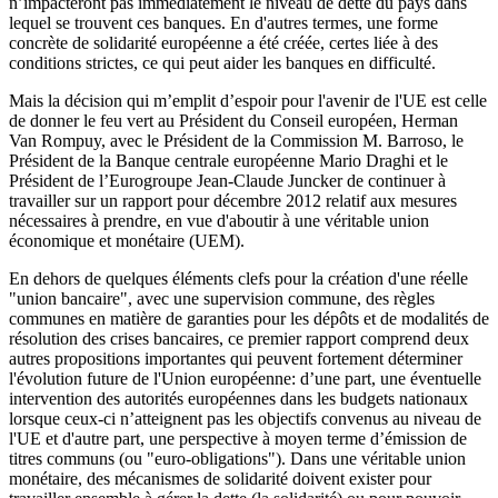
n’impacteront pas immédiatement le niveau de dette du pays dans
lequel se trouvent ces banques. En d'autres termes, une forme
concrète de solidarité européenne a été créée, certes liée à des
conditions strictes, ce qui peut aider les banques en difficulté.
Mais la décision qui m’emplit d’espoir pour l'avenir de l'UE est celle
de donner le feu vert au Président du Conseil européen, Herman
Van Rompuy, avec le Président de la Commission M. Barroso, le
Président de la Banque centrale européenne Mario Draghi et le
Président de l’Eurogroupe Jean-Claude Juncker de continuer à
travailler sur un rapport pour décembre 2012 relatif aux mesures
nécessaires à prendre, en vue d'aboutir à une véritable union
économique et monétaire (UEM).
En dehors de quelques éléments clefs pour la création d'une réelle
"union bancaire", avec une supervision commune, des règles
communes en matière de garanties pour les dépôts et de modalités de
résolution des crises bancaires, ce premier rapport comprend deux
autres propositions importantes qui peuvent fortement déterminer
l'évolution future de l'Union européenne: d’une part, une éventuelle
intervention des autorités européennes dans les budgets nationaux
lorsque ceux-ci n’atteignent pas les objectifs convenus au niveau de
l'UE et d'autre part, une perspective à moyen terme d’émission de
titres communs (ou "euro-obligations"). Dans une véritable union
monétaire, des mécanismes de solidarité doivent exister pour