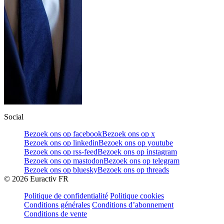
Social
Bezoek ons op facebook
Bezoek ons op x
Bezoek ons op linkedin
Bezoek ons op youtube
Bezoek ons op rss-feed
Bezoek ons op instagram
Bezoek ons op mastodon
Bezoek ons op telegram
Bezoek ons op bluesky
Bezoek ons op threads
©
2026
Euractiv FR
Politique de confidentialité
Politique cookies
Conditions générales
Conditions d’abonnement
Conditions de vente