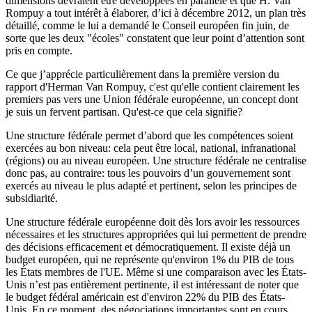
dimensions devraient être développées en parallèle et que H. Van
Rompuy a tout intérêt à élaborer, d’ici à décembre 2012, un plan très
détaillé, comme le lui a demandé le Conseil européen fin juin, de
sorte que les deux "écoles" constatent que leur point d’attention sont
pris en compte.
Ce que j’apprécie particulièrement dans la première version du
rapport d'Herman Van Rompuy, c'est qu'elle contient clairement les
premiers pas vers une Union fédérale européenne, un concept dont
je suis un fervent partisan. Qu'est-ce que cela signifie?
Une structure fédérale permet d’abord que les compétences soient
exercées au bon niveau: cela peut être local, national, infranational
(régions) ou au niveau européen. Une structure fédérale ne centralise
donc pas, au contraire: tous les pouvoirs d’un gouvernement sont
exercés au niveau le plus adapté et pertinent, selon les principes de
subsidiarité.
Une structure fédérale européenne doit dès lors avoir les ressources
nécessaires et les structures appropriées qui lui permettent de prendre
des décisions efficacement et démocratiquement. Il existe déjà un
budget européen, qui ne représente qu'environ 1% du PIB de tous
les États membres de l'UE. Même si une comparaison avec les États-
Unis n’est pas entièrement pertinente, il est intéressant de noter que
le budget fédéral américain est d'environ 22% du PIB des États-
Unis. En ce moment, des négociations importantes sont en cours