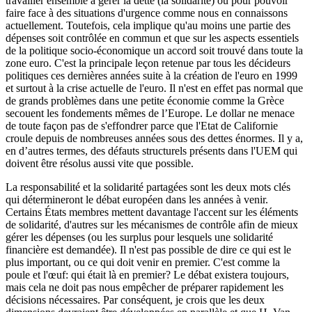
travailler ensemble à gérer la dette (la solidarité) ou pour pouvoir
faire face à des situations d'urgence comme nous en connaissons
actuellement. Toutefois, cela implique qu'au moins une partie des
dépenses soit contrôlée en commun et que sur les aspects essentiels
de la politique socio-économique un accord soit trouvé dans toute la
zone euro. C'est la principale leçon retenue par tous les décideurs
politiques ces dernières années suite à la création de l'euro en 1999
et surtout à la crise actuelle de l'euro. Il n'est en effet pas normal que
de grands problèmes dans une petite économie comme la Grèce
secouent les fondements mêmes de l’Europe. Le dollar ne menace
de toute façon pas de s'effondrer parce que l'Etat de Californie
croule depuis de nombreuses années sous des dettes énormes. Il y a,
en d’autres termes, des défauts structurels présents dans l'UEM qui
doivent être résolus aussi vite que possible.
La responsabilité et la solidarité partagées sont les deux mots clés
qui détermineront le débat européen dans les années à venir.
Certains États membres mettent davantage l'accent sur les éléments
de solidarité, d'autres sur les mécanismes de contrôle afin de mieux
gérer les dépenses (ou les surplus pour lesquels une solidarité
financière est demandée). Il n'est pas possible de dire ce qui est le
plus important, ou ce qui doit venir en premier. C'est comme la
poule et l'œuf: qui était là en premier? Le débat existera toujours,
mais cela ne doit pas nous empêcher de préparer rapidement les
décisions nécessaires. Par conséquent, je crois que les deux