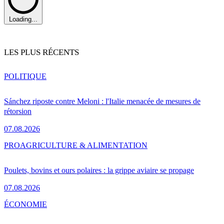
Loading...
LES PLUS RÉCENTS
POLITIQUE
Sánchez riposte contre Meloni : l'Italie menacée de mesures de
rétorsion
07.08.2026
PRO
AGRICULTURE & ALIMENTATION
Poulets, bovins et ours polaires : la grippe aviaire se propage
07.08.2026
ÉCONOMIE