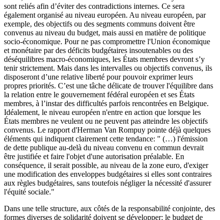
sont reliés afin d’éviter des contradictions internes. Ce sera
également organisé au niveau européen. Au niveau européen, par
exemple, des objectifs ou des segments communs doivent être
convenus au niveau du budget, mais aussi en matière de politique
socio-économique. Pour ne pas compromettre l'Union économique
et monétaire par des déficits budgétaires insoutenables ou des
déséquilibres macro-économiques, les États membres devront s’y
tenir strictement. Mais dans les intervalles ou objectifs convenus, ils
disposeront d’une relative liberté pour pouvoir exprimer leurs
propres priorités. C’est une tâche délicate de trouver l'équilibre dans
la relation entre le gouvernement fédéral européen et ses États
membres, à l’instar des difficultés parfois rencontrées en Belgique.
Idéalement, le niveau européen n'entre en action que lorsque les
États membres ne veulent ou ne peuvent pas atteindre les objectifs
convenus. Le rapport d'Herman Van Rompuy pointe déjà quelques
éléments qui indiquent clairement cette tendance: " (…) l'émission
de dette publique au-delà du niveau convenu en commun devrait
être justifiée et faire l'objet d'une autorisation préalable. En
conséquence, il serait possible, au niveau de la zone euro, d'exiger
une modification des enveloppes budgétaires si elles sont contraires
aux règles budgétaires, sans toutefois négliger la nécessité d'assurer
l'équité sociale."
Dans une telle structure, aux côtés de la responsabilité conjointe, des
formes diverses de solidarité doivent se développer: le budget de