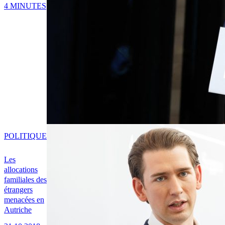
4 MINUTES
POLITIQUE
Les
allocations
familiales des
étrangers
menacées en
Autriche