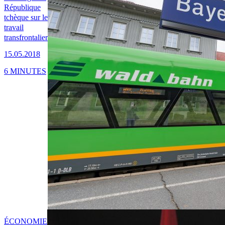
République
tchèque sur le
travail
transfrontalier
15.05.2018
6 MINUTES
ÉCONOMIE