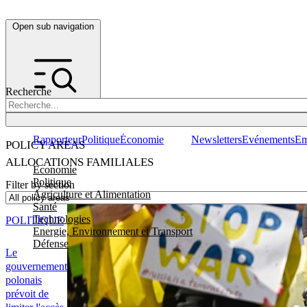
Open sub navigation
Recherche
Rapporteur
Politique
Économie
Newsletters
Evénements
Em
POLICY AREAS
ALLOCATIONS FAMILIALES
Economie
Politique
Filter by section
Agriculture et Alimentation
Santé
Technologies
POLITIQUE
Energie, Environnement et Transport
Défense
Le
gouvernement
polonais
prévoit de