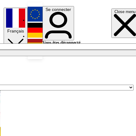
Se connecter
Close menu
English
Français
Deutsch
Vous êtes déconnecté.
Se connecter
Español
Lumières éteintes