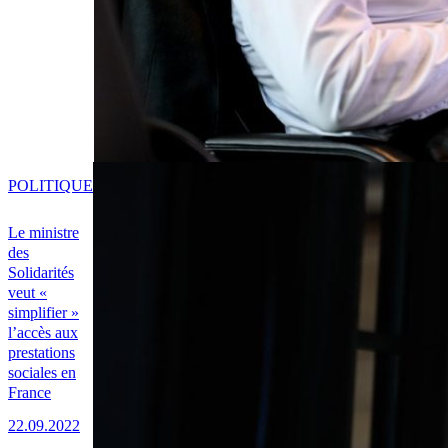
POLITIQUE
Le ministre
des
Solidarités
veut «
simplifier »
l’accès aux
prestations
sociales en
France
22.09.2022