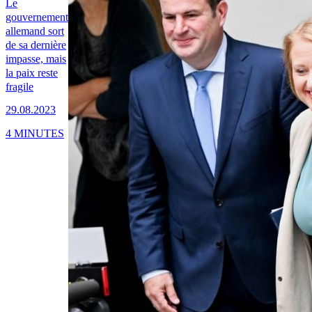
Le
gouvernement
allemand sort
de sa dernière
impasse, mais
la paix reste
fragile
29.08.2023
4 MINUTES