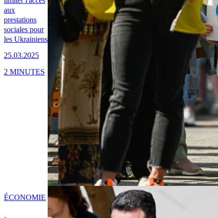
limiter l'accès
aux
prestations
sociales pour
les Ukrainiens
25.03.2025
2 MINUTES
ÉCONOMIE