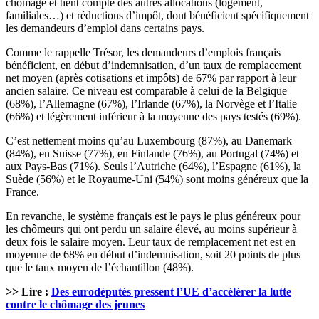
chômage et tient compte des autres allocations (logement,
familiales…) et réductions d’impôt, dont bénéficient spécifiquement
les demandeurs d’emploi dans certains pays.
Comme le rappelle Trésor, les demandeurs d’emplois français
bénéficient, en début d’indemnisation, d’un taux de remplacement
net moyen (après cotisations et impôts) de 67% par rapport à leur
ancien salaire. Ce niveau est comparable à celui de la Belgique
(68%), l’Allemagne (67%), l’Irlande (67%), la Norvège et l’Italie
(66%) et légèrement inférieur à la moyenne des pays testés (69%).
C’est nettement moins qu’au Luxembourg (87%), au Danemark
(84%), en Suisse (77%), en Finlande (76%), au Portugal (74%) et
aux Pays-Bas (71%). Seuls l’Autriche (64%), l’Espagne (61%), la
Suède (56%) et le Royaume-Uni (54%) sont moins généreux que la
France.
En revanche, le système français est le pays le plus généreux pour
les chômeurs qui ont perdu un salaire élevé, au moins supérieur à
deux fois le salaire moyen. Leur taux de remplacement net est en
moyenne de 68% en début d’indemnisation, soit 20 points de plus
que le taux moyen de l’échantillon (48%).
>> Lire :
Des eurodéputés pressent l’UE d’accélérer la lutte
contre le chômage des jeunes