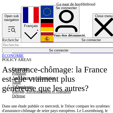
Ga naar de hoofdinhoud
Se connecter
Open sub
Close menu
English
navigation
Français
Deutsch
Vous êtes déconnecté.
Recherche
Se connecter
Español
Lumières éteintes
Se connecter
Rapporteur
Politique
Économie
Newsletters
Evénements
Em
ÉCONOMIE
POLICY AREAS
Assurance-chômage: la France
Economie
Politique
est-elle vraiment plus
Agriculture et Alimentation
Santé
généreuse que les autres?
Technologies
Energie, Environnement et Transport
Défense
Dans une étude publiée ce mercredi, le Trésor compare les systèmes
d'assurance-chômage de seize pays européens. Le Luxembourg, le