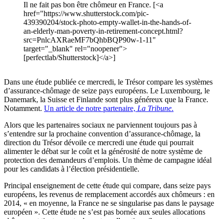
Il ne fait pas bon être chômeur en France. [<a
href="https://www.shutterstock.com/pic-
439390204/stock-photo-empty-wallet-in-the-hands-of-
an-elderly-man-poverty-in-retirement-concept.html?
src=PnlcAXRaeMF7bQhbBQP90w-1-11"
target="_blank" rel="noopener">
[perfectlab/Shutterstock]</a>]
Dans une étude publiée ce mercredi, le Trésor compare les systèmes
d’assurance-chômage de seize pays européens. Le Luxembourg, le
Danemark, la Suisse et Finlande sont plus généreux que la France.
Notamment.
Un article de notre partenaire,
La Tribune
.
Alors que les partenaires sociaux ne parviennent toujours pas à
s’entendre sur la prochaine convention d’assurance-chômage, la
direction du Trésor dévoile ce mercredi une étude qui pourrait
alimenter le débat sur le coût et la générosité de notre système de
protection des demandeurs d’emplois. Un thème de campagne idéal
pour les candidats à l’élection présidentielle.
Principal enseignement de cette étude qui compare, dans seize pays
européens, les revenus de remplacement accordés aux chômeurs : en
2014, « en moyenne, la France ne se singularise pas dans le paysage
européen ». Cette étude ne s’est pas bornée aux seules allocations