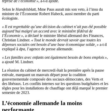
reprise de l’économie »
, a-t-il ajouté.
Selon le
Handelsblatt
, Mme Paus aurait mis son veto, à l’insu du
ministre de l’Économie Robert Habeck, aussi membre du parti
écologiste.
« Il est regrettable qu’une décision du cabinet n’ait pas été possible
aujourd’hui malgré un accord avec le ministère fédéral de
I’Économie »
, a déclaré le ministre libéral allemand des Finances,
Christian Lindner.
« Tout le monde devrait savoir que toutes les
dépenses sociales ont besoin d’une base économique solide,
»
a-t-il
expliqué à
dpa
, l’agence de presse allemande.
« Les familles avec enfants ont également besoin de bons emplois »
,
a ajouté M. Lindner.
La réunion du cabinet de mercredi était la première après la pause
estivale, marquant un mauvais départ pour la coalition
gouvernementale composée des sociaux-démocrates, des Verts et
des libéraux. Les conflits internes sur les questions budgétaires et les
règles pour les installations de chauffage ont déjà marqué le premier
semestre de 2023.
L’économie allemande la moins
performante