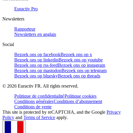
Euractiv Pro
Newsletters
Rapporteur
Newsletters en anglais
Social
Bezoek ons op facebook
Bezoek ons op x
Bezoek ons op linkedin
Bezoek ons op youtube
Bezoek ons op rss-feed
Bezoek ons op instagram
Bezoek ons op mastodon
Bezoek ons op telegram
Bezoek ons op bluesky
Bezoek ons op threads
©
2026
Euractiv FR. All rights reserved.
Politique de confidentialité
Politique cookies
Conditions générales
Conditions d’abonnement
Conditions de vente
This site is protected by reCAPTCHA, and the Google
Privacy
Policy
and
Terms of Service
apply.