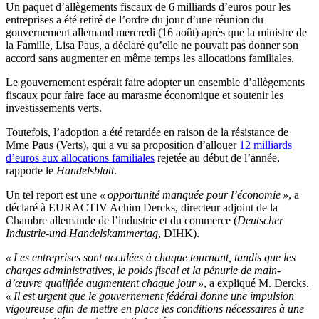
Un paquet d’allègements fiscaux de 6 milliards d’euros pour les
entreprises a été retiré de l’ordre du jour d’une réunion du
gouvernement allemand mercredi (16 août) après que la ministre de
la Famille, Lisa Paus, a déclaré qu’elle ne pouvait pas donner son
accord sans augmenter en même temps les allocations familiales.
Le gouvernement espérait faire adopter un ensemble d’allègements
fiscaux pour faire face au marasme économique et soutenir les
investissements verts.
Toutefois, l’adoption a été retardée en raison de la résistance de
Mme Paus (Verts), qui a vu sa proposition d’allouer
12 milliards
d’euros aux allocations familiales
rejetée au début de l’année,
rapporte le
Handelsblatt
.
Un tel report est une
« opportunité manquée pour l’économie »
, a
déclaré à EURACTIV Achim Dercks, directeur adjoint de la
Chambre allemande de l’industrie et du commerce (
Deutscher
Industrie-und Handelskammertag
, DIHK).
« Les entreprises sont acculées à chaque tournant, tandis que les
charges administratives, le poids fiscal et la pénurie de main-
d’œuvre qualifiée augmentent chaque jour »
, a expliqué M. Dercks.
« Il est urgent que le gouvernement fédéral donne une impulsion
vigoureuse afin de mettre en place les conditions nécessaires à une