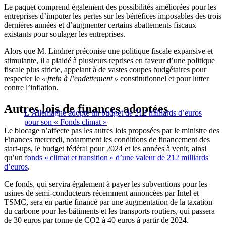
Le paquet comprend également des possibilités améliorées pour les
entreprises d’imputer les pertes sur les bénéfices imposables des trois
dernières années et d’augmenter certains abattements fiscaux
existants pour soulager les entreprises.
Alors que M. Lindner préconise une politique fiscale expansive et
stimulante, il a plaidé à plusieurs reprises en faveur d’une politique
fiscale plus stricte, appelant à de vastes coupes budgétaires pour
respecter le
« frein à l’endettement »
constitutionnel et pour lutter
contre l’inflation.
Autres lois de finances adoptées
L’Allemagne adopte un budget de 212 milliards d’euros
pour son « Fonds climat »
Le blocage n’affecte pas les autres lois proposées par le ministre des
Finances mercredi, notamment les conditions de financement des
start-ups, le budget fédéral pour 2024 et les années à venir, ainsi
qu’un f
onds « climat et transition » d’une valeur de 212 milliards
d’euros
.
Ce fonds, qui servira également à payer les subventions pour les
usines de semi-conducteurs récemment annoncées par Intel et
TSMC, sera en partie financé par une augmentation de la taxation
du carbone pour les bâtiments et les transports routiers, qui passera
de 30 euros par tonne de CO2 à 40 euros à partir de 2024.