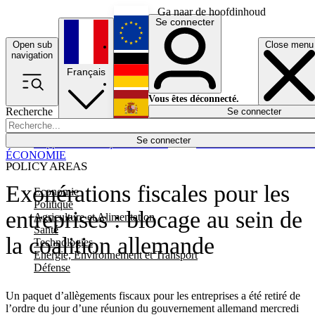
Ga naar de hoofdinhoud
Se connecter
Open sub
Close menu
English
navigation
Français
Deutsch
Vous êtes déconnecté.
Recherche
Se connecter
Español
Lumières éteintes
Se connecter
Rapporteur
Politique
Économie
Newsletters
Evénements
Em
ÉCONOMIE
POLICY AREAS
Exonérations fiscales pour les
Economie
Politique
entreprises : blocage au sein de
Agriculture et Alimentation
Santé
la coalition allemande
Technologies
Energie, Environnement et Transport
Défense
Un paquet d’allègements fiscaux pour les entreprises a été retiré de
l’ordre du jour d’une réunion du gouvernement allemand mercredi