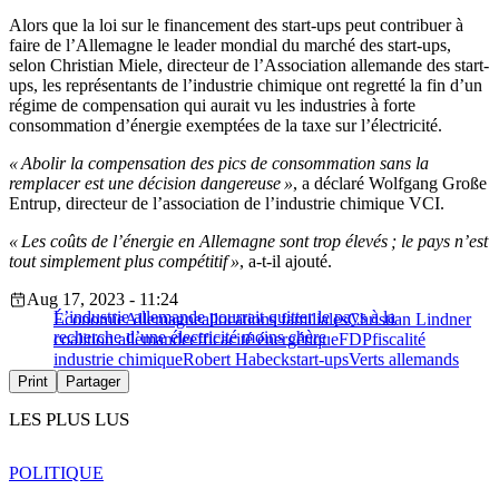
Alors que la loi sur le financement des start-ups peut contribuer à
faire de l’Allemagne le leader mondial du marché des start-ups,
selon Christian Miele, directeur de l’Association allemande des start-
ups, les représentants de l’industrie chimique ont regretté la fin d’un
régime de compensation qui aurait vu les industries à forte
consommation d’énergie exemptées de la taxe sur l’électricité.
« Abolir la compensation des pics de consommation sans la
remplacer est une décision dangereuse »
, a déclaré Wolfgang Große
Entrup, directeur de l’association de l’industrie chimique VCI.
« Les coûts de l’énergie en Allemagne sont trop élevés ; le pays n’est
tout simplement plus compétitif »
, a-t-il ajouté.
Aug 17, 2023 - 11:24
L’industrie allemande pourrait quitter le pays à la
Économie
Allemagne
allocations familiales
Christian Lindner
recherche d’une électricité moins chère
coalition allemande
efficacité énergétique
FDP
fiscalité
industrie chimique
Robert Habeck
start-ups
Verts allemands
Print
Partager
LES PLUS LUS
POLITIQUE