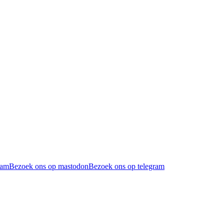
ram
Bezoek ons op mastodon
Bezoek ons op telegram