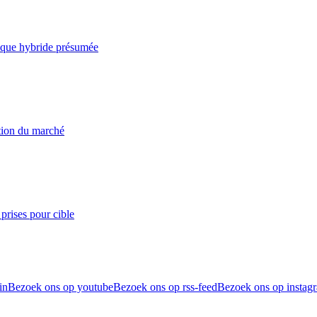
taque hybride présumée
ation du marché
prises pour cible
in
Bezoek ons op youtube
Bezoek ons op rss-feed
Bezoek ons op instag