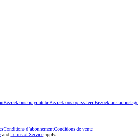
in
Bezoek ons op youtube
Bezoek ons op rss-feed
Bezoek ons op instag
es
Conditions d’abonnement
Conditions de vente
y
and
Terms of Service
apply.