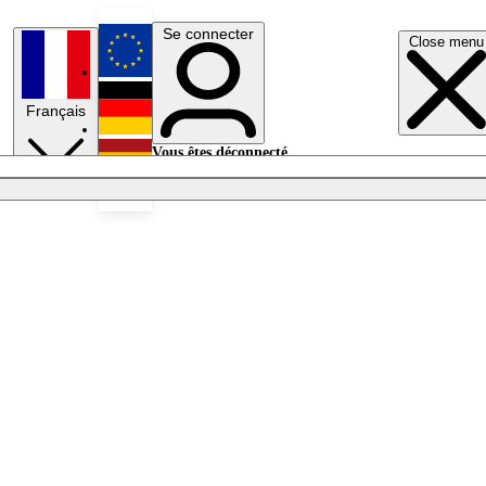
Se connecter
Close menu
English
Français
Deutsch
Vous êtes déconnecté.
Se connecter
Español
Lumières éteintes