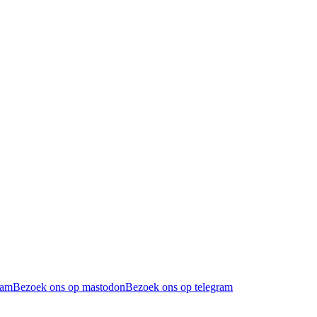
ram
Bezoek ons op mastodon
Bezoek ons op telegram