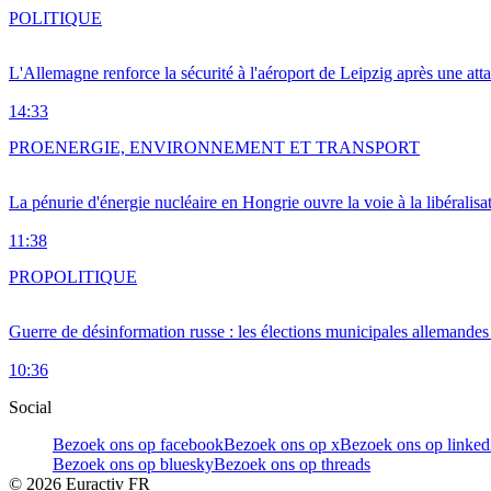
POLITIQUE
L'Allemagne renforce la sécurité à l'aéroport de Leipzig après une at
14:33
PRO
ENERGIE, ENVIRONNEMENT ET TRANSPORT
La pénurie d'énergie nucléaire en Hongrie ouvre la voie à la libéralis
11:38
PRO
POLITIQUE
Guerre de désinformation russe : les élections municipales allemandes 
10:36
Social
Bezoek ons op facebook
Bezoek ons op x
Bezoek ons op linked
Bezoek ons op bluesky
Bezoek ons op threads
©
2026
Euractiv FR