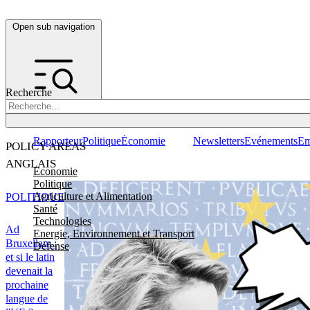
Open sub navigation
Recherche
Rapporteur
Politique
Économie
Newsletters
Evénements
Em
POLICY AREAS
ANGLAIS
Economie
Politique
Agriculture et Alimentation
POLITIQUE
Santé
Technologies
Ad
Energie, Environnement et Transport
Bruxellam :
Défense
et si le latin
devenait la
prochaine
langue de