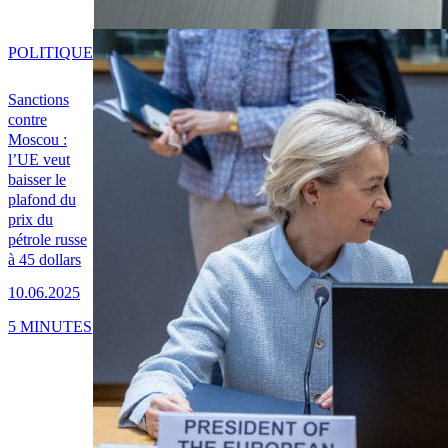
POLITIQUE
Sanctions
contre
Moscou :
l’UE veut
baisser le
plafond du
prix du
pétrole russe
à 45 dollars
10.06.2025
5 MINUTES