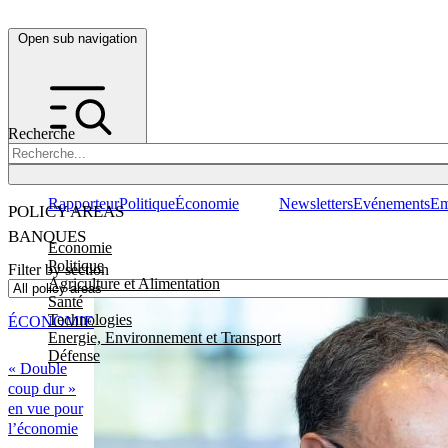
Open sub navigation
Recherche
Rapporteur
Politique
Économie
Newsletters
Evénements
Em
POLICY AREAS
BANQUES
Economie
Politique
Filter by section
Agriculture et Alimentation
Santé
Technologies
ÉCONOMIE
Energie, Environnement et Transport
Défense
« Double
coup dur »
en vue pour
l’économie