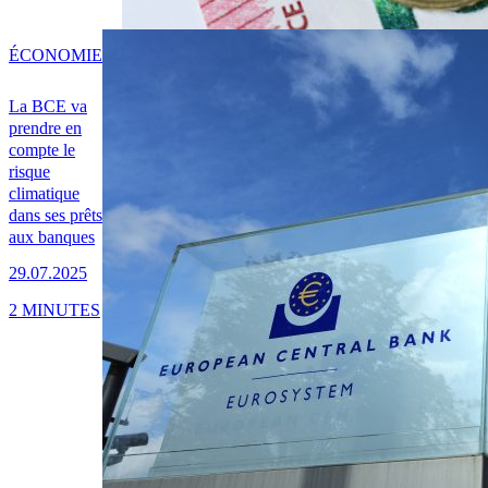
ÉCONOMIE
La BCE va
prendre en
compte le
risque
climatique
dans ses prêts
aux banques
29.07.2025
2 MINUTES