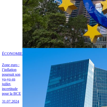
ÉCONOMIE
Zone euro :
l’inflation
poursuit son
yo-yo en
juillet,
incertitude
pour la BCE
31.07.2024