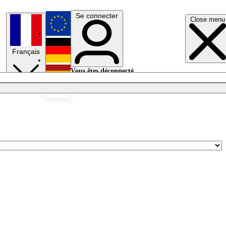
Se connecter
Close menu
English
Français
Deutsch
Vous êtes déconnecté.
Se connecter
Español
Lumières éteintes