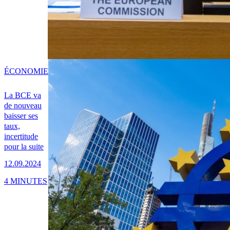
ÉCONOMIE
La BCE va
de nouveau
baisser ses
taux,
incertitude
pour la suite
12.09.2024
4 MINUTES