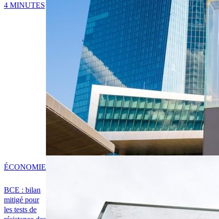
4 MINUTES
ÉCONOMIE
BCE : bilan
mitigé pour
les tests de