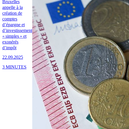
Bruxelles
appelle à la
création de
comptes
d’épargne et
d’investissement
« simples » et
exonérés
d’impôt
22.09.2025
3 MINUTES