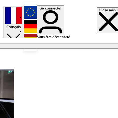
Se connecter
Close menu
English
Français
Deutsch
Vous êtes déconnecté.
Se connecter
Español
Lumières éteintes