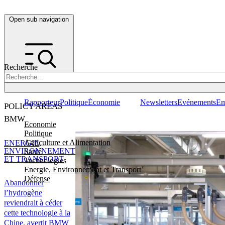
Open sub navigation
Recherche
Rapporteur
Politique
Économie
Newsletters
Evénements
Em
POLICY AREAS
BMW
Economie
Politique
Agriculture et Alimentation
ENERGIE,
ENVIRONNEMENT
Santé
ET TRANSPORT
Technologies
Energie, Environnement et Transport
Défense
Abandonner
l’hydrogène
reviendrait à céder
cette technologie à la
Chine, avertit BMW