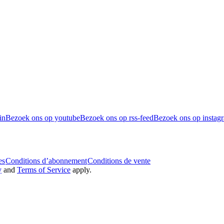
in
Bezoek ons op youtube
Bezoek ons op rss-feed
Bezoek ons op instag
es
Conditions d’abonnement
Conditions de vente
y
and
Terms of Service
apply.