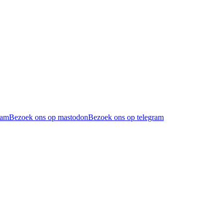
ram
Bezoek ons op mastodon
Bezoek ons op telegram