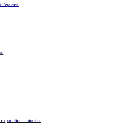
à l’épreuve
on
s exportations chinoises