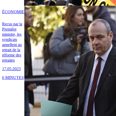
ÉCONOMIE
Reçus par la
Première
ministre, les
syndicats
appellent au
retrait de la
réforme des
retraites
17.05.2023
6 MINUTES