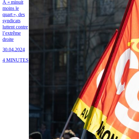
À « minuit
moins le
quart », des
syndicats
luttent contre
l’extrême
droite
30.04.2024
4 MINUTES