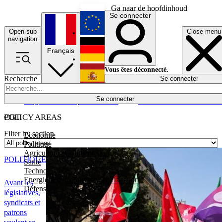
Ga naar de hoofdinhoud
Se connecter
Open sub
Close menu
English
navigation
Français
Deutsch
Vous êtes déconnecté.
Recherche
Se connecter
Español
Lumières éteintes
Se connecter
Rapporteur
Politique
Économie
Newsletters
Evénements
Em
POLICY AREAS
CGT
Filter by section
Economie
Politique
Agriculture et Alimentation
POLITIQUE
Santé
Technologies
Energie, Environnement et Transport
Avant les
Défense
législatives,
syndicats et
patrons