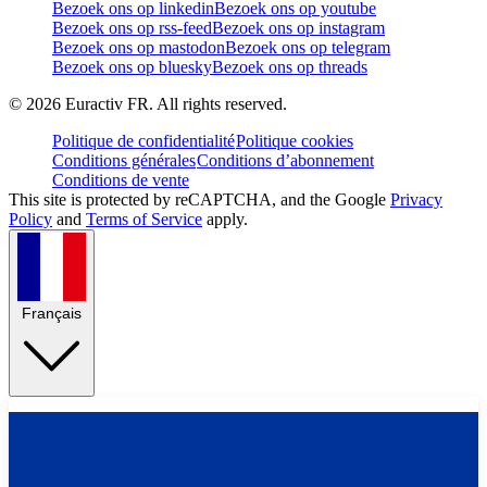
Bezoek ons op linkedin
Bezoek ons op youtube
Bezoek ons op rss-feed
Bezoek ons op instagram
Bezoek ons op mastodon
Bezoek ons op telegram
Bezoek ons op bluesky
Bezoek ons op threads
©
2026
Euractiv FR. All rights reserved.
Politique de confidentialité
Politique cookies
Conditions générales
Conditions d’abonnement
Conditions de vente
This site is protected by reCAPTCHA, and the Google
Privacy
Policy
and
Terms of Service
apply.
Français