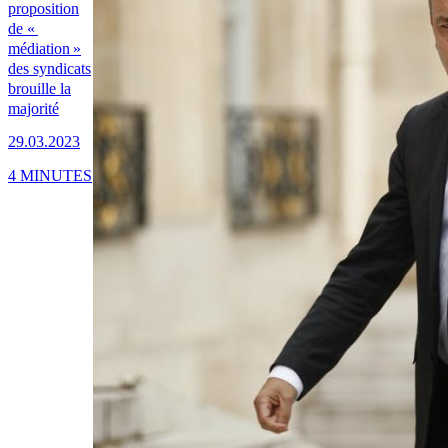
proposition
de «
médiation »
des syndicats
brouille la
majorité
29.03.2023
4 MINUTES