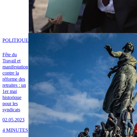
POLITIQUE
Fête du
Travail et
manifestation
contre la
réforme des
retraites : un
1er mai
historique
pour les
syndicats
02.05.2023
4 MINUTES