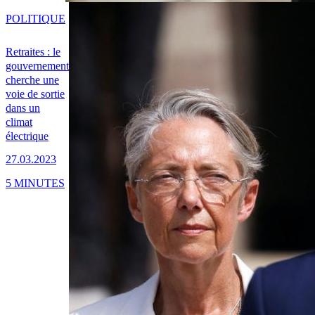
POLITIQUE
Retraites : le
gouvernement
cherche une
voie de sortie
dans un
climat
électrique
27.03.2023
5 MINUTES