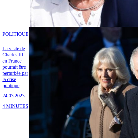
POLITIQUE
La visite de
Charles III
en France
pourrait être
perturbée par
la crise
politique
24.03.2023
4 MINUTES