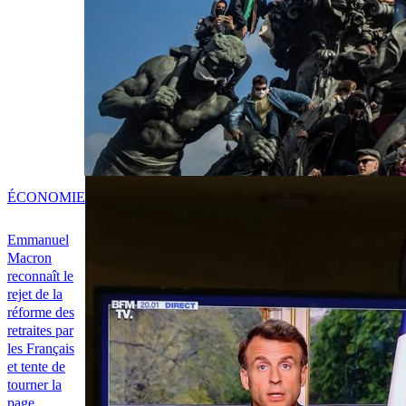
ÉCONOMIE
Emmanuel
Macron
reconnaît le
rejet de la
réforme des
retraites par
les Français
et tente de
tourner la
page