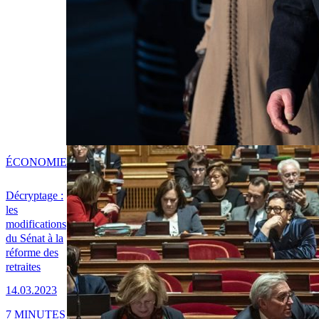
ÉCONOMIE
Décryptage :
les
modifications
du Sénat à la
réforme des
retraites
14.03.2023
7 MINUTES