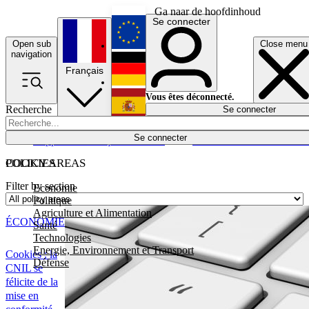
Ga naar de hoofdinhoud
Se connecter
Open sub
Close menu
English
navigation
Français
Deutsch
Vous êtes déconnecté.
Recherche
Se connecter
Español
Lumières éteintes
Se connecter
Rapporteur
Politique
Économie
Newsletters
Evénements
Em
POLICY AREAS
COOKIES
Filter by section
Economie
Politique
Agriculture et Alimentation
ÉCONOMIE
Santé
Technologies
Energie, Environnement et Transport
Cookies : la
Défense
CNIL se
félicite de la
mise en