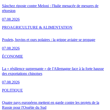
Sánchez riposte contre Meloni : l'Italie menacée de mesures de
rétorsion
07.08.2026
PRO
AGRICULTURE & ALIMENTATION
Poulets, bovins et ours polaires : la grippe aviaire se propage
07.08.2026
ÉCONOMIE
La « résilience surprenante » de l'Allemagne face à la forte hausse
des exportations chinoises
07.08.2026
POLITIQUE
Quatre pays européens mettent en garde contre les projets de la
Russie pour l'Ossétie du Sud