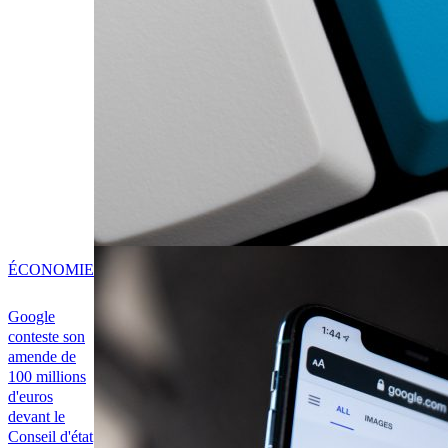
ÉCONOMIE
Google
conteste son
amende de
100 millions
d'euros
devant le
Conseil d'état