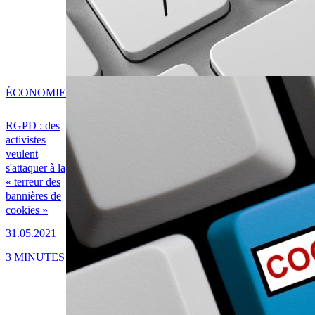
ÉCONOMIE
RGPD : des
activistes
veulent
s'attaquer à la
« terreur des
bannières de
cookies »
31.05.2021
3 MINUTES