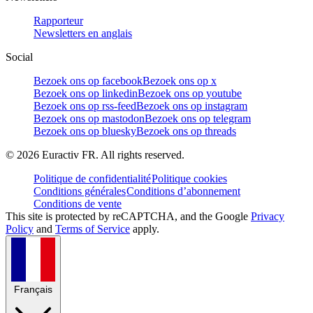
Rapporteur
Newsletters en anglais
Social
Bezoek ons op facebook
Bezoek ons op x
Bezoek ons op linkedin
Bezoek ons op youtube
Bezoek ons op rss-feed
Bezoek ons op instagram
Bezoek ons op mastodon
Bezoek ons op telegram
Bezoek ons op bluesky
Bezoek ons op threads
©
2026
Euractiv FR. All rights reserved.
Politique de confidentialité
Politique cookies
Conditions générales
Conditions d’abonnement
Conditions de vente
This site is protected by reCAPTCHA, and the Google
Privacy
Policy
and
Terms of Service
apply.
Français