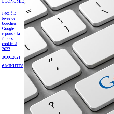
ÉCONOMIE
Face à la
levée de
boucliers,
Google
repousse la
fin des
cookies à
2023
30.06.2021
6 MINUTES