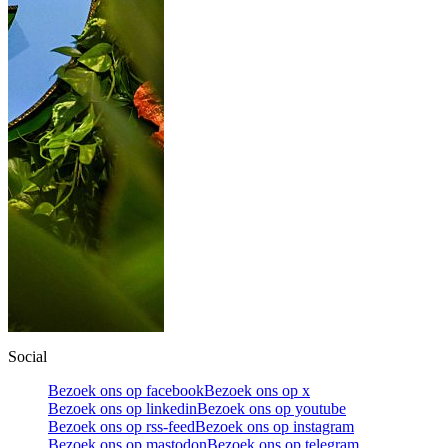
Social
Bezoek ons op facebook
Bezoek ons op x
Bezoek ons op linkedin
Bezoek ons op youtube
Bezoek ons op rss-feed
Bezoek ons op instagram
Bezoek ons op mastodon
Bezoek ons op telegram