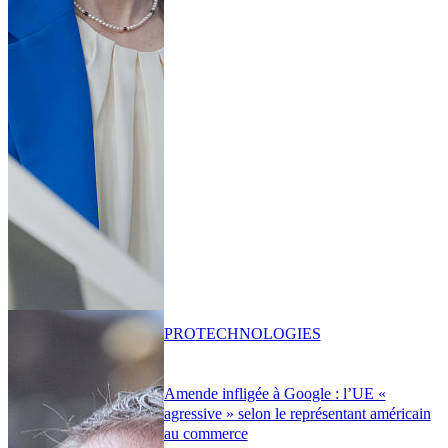
PRO
TECHNOLOGIES
Amende infligée à Google : l’UE «
agressive » selon le représentant américain
au commerce