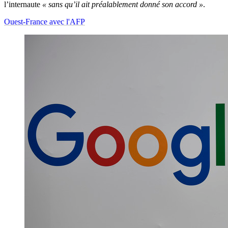
l’internaute
« sans qu’il ait préalablement donné son accord »
.
Ouest-France avec l'AFP