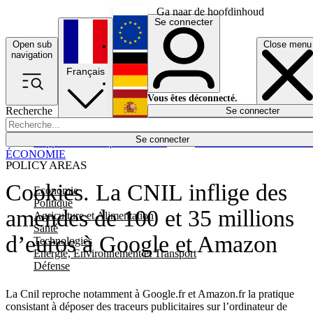
Ga naar de hoofdinhoud
Se connecter
Open sub
Close menu
English
navigation
Français
Deutsch
Vous êtes déconnecté.
Recherche
Se connecter
Español
Lumières éteintes
Se connecter
Rapporteur
Politique
Économie
Newsletters
Evénements
Em
ÉCONOMIE
POLICY AREAS
Cookies. La CNIL inflige des
Economie
Politique
amendes de 100 et 35 millions
Agriculture et Alimentation
Santé
d’euros à Google et Amazon
Technologies
Energie, Environnement et Transport
Défense
La Cnil reproche notamment à Google.fr et Amazon.fr la pratique
consistant à déposer des traceurs publicitaires sur l’ordinateur de