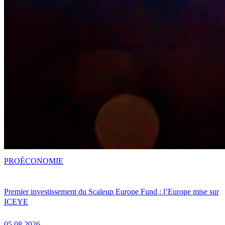
PRO
ÉCONOMIE
Premier investissement du Scaleup Europe Fund : l’Europe mise sur
ICEYE
05.08.2026