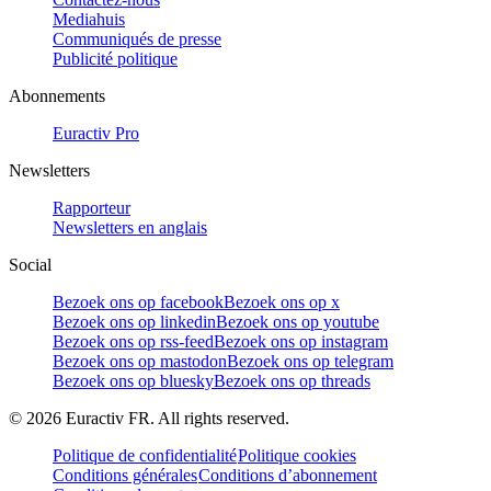
Mediahuis
Communiqués de presse
Publicité politique
Abonnements
Euractiv Pro
Newsletters
Rapporteur
Newsletters en anglais
Social
Bezoek ons op facebook
Bezoek ons op x
Bezoek ons op linkedin
Bezoek ons op youtube
Bezoek ons op rss-feed
Bezoek ons op instagram
Bezoek ons op mastodon
Bezoek ons op telegram
Bezoek ons op bluesky
Bezoek ons op threads
©
2026
Euractiv FR. All rights reserved.
Politique de confidentialité
Politique cookies
Conditions générales
Conditions d’abonnement