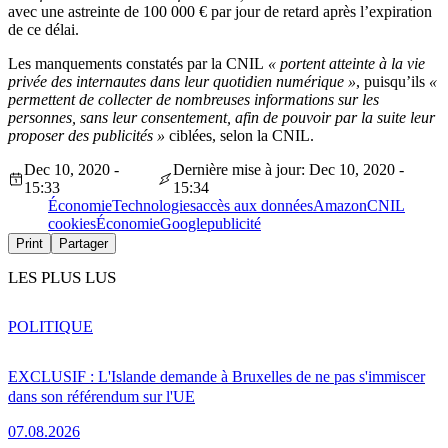
avec une astreinte de 100 000 € par jour de retard après l’expiration
de ce délai.
Les manquements constatés par la CNIL
« portent atteinte à la vie
privée des internautes dans leur quotidien numérique »
, puisqu’ils
«
permettent de collecter de nombreuses informations sur les
personnes, sans leur consentement, afin de pouvoir par la suite leur
proposer des publicités »
ciblées, selon la CNIL.
Dec 10, 2020 -
Dernière mise à jour: Dec 10, 2020 -
15:33
15:34
Économie
Technologies
accès aux données
Amazon
CNIL
cookies
Économie
Google
publicité
Print
Partager
LES PLUS LUS
POLITIQUE
EXCLUSIF : L'Islande demande à Bruxelles de ne pas s'immiscer
dans son référendum sur l'UE
07.08.2026