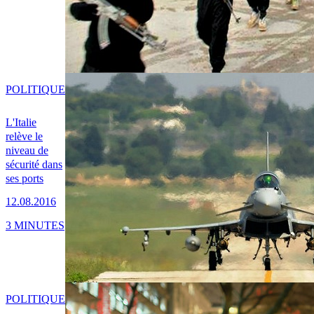
POLITIQUE
L'Italie
relève le
niveau de
sécurité dans
ses ports
12.08.2016
3 MINUTES
POLITIQUE