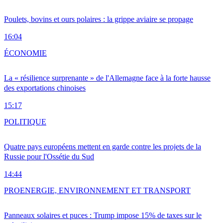
Poulets, bovins et ours polaires : la grippe aviaire se propage
16:04
ÉCONOMIE
La « résilience surprenante » de l'Allemagne face à la forte hausse
des exportations chinoises
15:17
POLITIQUE
Quatre pays européens mettent en garde contre les projets de la
Russie pour l'Ossétie du Sud
14:44
PRO
ENERGIE, ENVIRONNEMENT ET TRANSPORT
Panneaux solaires et puces : Trump impose 15% de taxes sur le