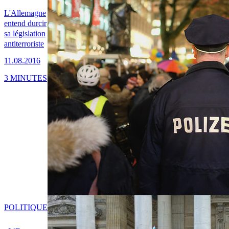
L'Allemagne
entend durcir
sa législation
antiterroriste
11.08.2016
3 MINUTES
POLITIQUE