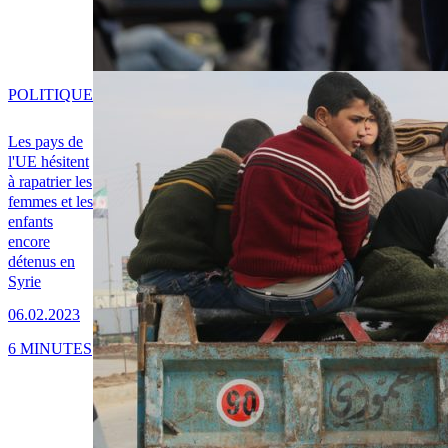
POLITIQUE
Les pays de
l'UE hésitent
à rapatrier les
femmes et les
enfants
encore
détenus en
Syrie
06.02.2023
6 MINUTES