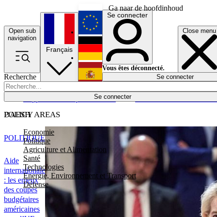
Ga naar de hoofdinhoud
Se connecter
Open sub
Close menu
English
navigation
Français
Deutsch
Vous êtes déconnecté.
Recherche
Se connecter
Español
Lumières éteintes
Se connecter
Rapporteur
Politique
Économie
Newsletters
Evénements
Em
POLICY AREAS
DAESH
Economie
POLITIQUE
Politique
Agriculture et Alimentation
Santé
Aide
Technologies
internationale
Energie, Environnement et Transport
: les enjeux
Défense
des coupes
budgétaires
américaines