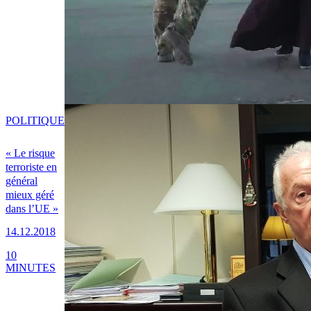
POLITIQUE
« Le risque
terroriste en
général
mieux géré
dans l’UE »
14.12.2018
10
MINUTES