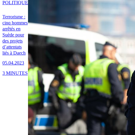
POLITIQUE
Terrorisme :
cinq hommes
arrêtés en
Suède pour
des projets
d’attentats
liés à Daech
05.04.2023
3 MINUTES