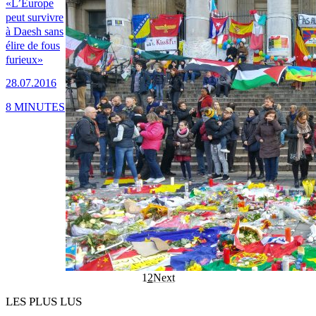
«L’Europe
peut survivre
à Daesh sans
élire de fous
furieux»
28.07.2016
8 MINUTES
1
2
Next
LES PLUS LUS