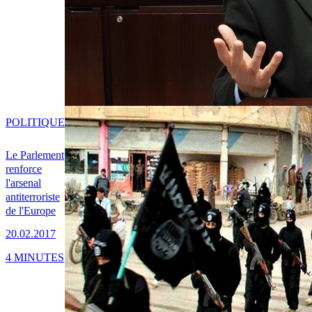
POLITIQUE
Le Parlement
renforce
l'arsenal
antiterroriste
de l'Europe
20.02.2017
4 MINUTES