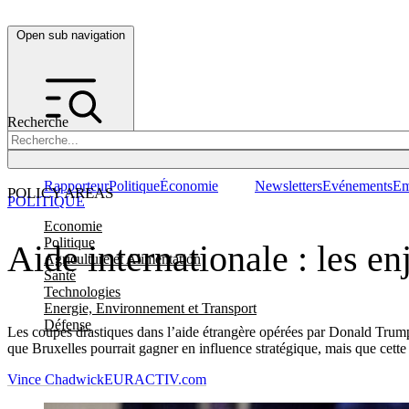
Open sub navigation
Recherche
Rapporteur
Politique
Économie
Newsletters
Evénements
Em
POLICY AREAS
POLITIQUE
Economie
Politique
Aide internationale : les e
Agriculture et Alimentation
Santé
Technologies
Energie, Environnement et Transport
Défense
Les coupes drastiques dans l’aide étrangère opérées par Donald Trump
que Bruxelles pourrait gagner en influence stratégique, mais que cett
Vince Chadwick
EURACTIV.com