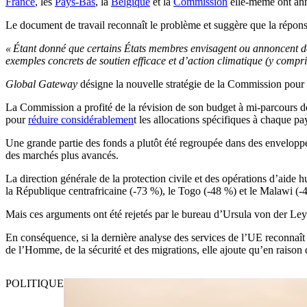
France
, les
Pays-Bas
, la
Belgique
et la
Commission
elle-même ont anno
Le document de travail reconnaît le problème et suggère que la répon
« Étant donné que certains États membres envisagent ou annoncent des 
exemples concrets de soutien efficace et d’action climatique (y compr
Global Gateway
désigne la nouvelle stratégie de la Commission pour
La Commission a profité de la révision de son budget à mi-parcours de 
pour
réduire considérablemen
t les allocations spécifiques à chaque p
Une grande partie des fonds a plutôt été regroupée dans des enveloppes
des marchés plus avancés.
La direction générale de la protection civile et des opérations d’a
la République centrafricaine (-73 %), le Togo (-48 %) et le Malawi (-
Mais ces arguments ont été rejetés par le bureau d’Ursula von der Ley
En conséquence, si la dernière analyse des services de l’UE reconnaît q
de l’Homme, de la sécurité et des migrations, elle ajoute qu’en rais
POLITIQUE