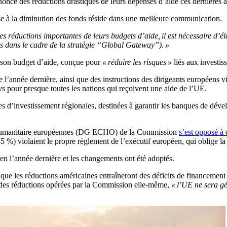
ncé des réductions drastiques de leurs dépenses d’aide ces dernières 
se à la diminution des fonds réside dans une meilleure communication.
réductions importantes de leurs budgets d’aide, il est nécessaire d’éla
is dans le cadre de la stratégie “Global Gateway”). »
 son budget d’aide, conçue pour
« réduire les risques »
liés aux investi
l’année dernière, ainsi que des instructions des dirigeants européens v
ays pour presque toutes les nations qui reçoivent une aide de l’UE.
 d’investissement régionales, destinées à garantir les banques de dével
ide humanitaire européennes (DG ECHO) de la Commission
s’est opposé à 
45 %) violaient le propre règlement de l’exécutif européen, qui oblige 
en l’année dernière et les changements ont été adoptés.
ue les réductions américaines entraîneront des déficits de financement p
on des réductions opérées par la Commission elle-même,
« l’UE ne sera g