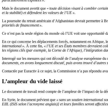
particulièrement exposées »
.
Mais le document avertit que «
toute décision visant à combler certain
et la stabilité) et défendent les valeurs de l’UE »
.
La poursuite du retrait américain d’Afghanistan devrait permettre à Br
priorités de financement »
.
Ce n’est pas la seule région du monde où l’UE voit une opportunité dan
En ce qui concerne les déplacements forcés, notamment en Afrique, l
international »
. À cette fin,
« l’UE et ses États membres devraient col
les régions clés (par exemple, la Corne de l’Afrique), l’intégration 
Interrogé sur les mesures qui ont découlé de l’analyse européenne du
documents, en avons longuement discuté, puis avons trouvé d’autres s
Contactée par Euractiv à ce sujet, la Commission n’a pas répondu avant
L’ampleur du vide laissé
Le document de travail rend compte de l’ampleur de l’impact de la 
En Syrie, le document prévient que
« sans un soutien international sou
EIIL (ISIS selon l’acronyme anglais)] et leurs familles seront affectée