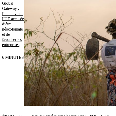
Global
Gateway :
l’initiative de
l’UE accusée
d’être
néocoloniale
et de
favoriser les
entreprises
6 MINUTES