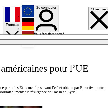
Se connecter
Close menu
English
Français
Deutsch
Vous êtes déconnecté.
Se connecter
Español
Lumières éteintes
s américaines pour l’UE
sé parmi les États membres avant l’été et obtenu par Euractiv, montre
ourrait alimenter la résurgence de Daesh en Syrie.