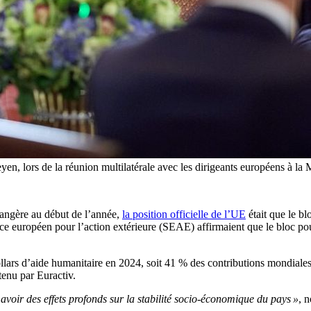
n, lors de la réunion multilatérale avec les dirigeants européens à l
angère au début de l’année,
la position officielle de l’UE
était que le b
 européen pour l’action extérieure (SEAE) affirmaient que le bloc pouva
dollars d’aide humanitaire en 2024, soit 41 % des contributions mondiale
tenu par Euractiv.
 avoir des effets profonds sur la stabilité socio-économique du pays »
, 