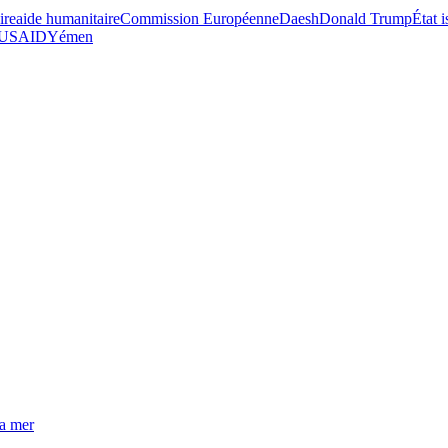
ire
aide humanitaire
Commission Européenne
Daesh
Donald Trump
État 
USAID
Yémen
la mer