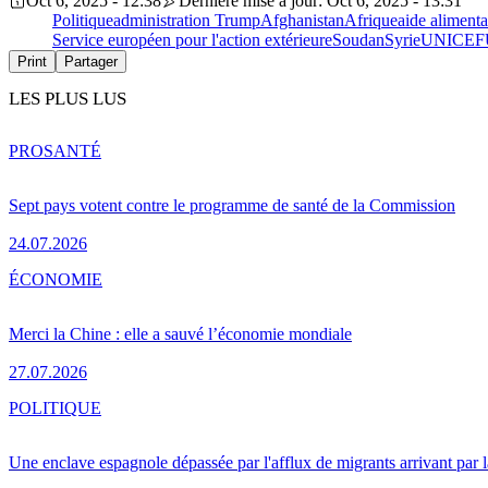
Oct 6, 2025 - 12:38
Dernière mise à jour: Oct 6, 2025 - 13:31
Politique
administration Trump
Afghanistan
Afrique
aide alimenta
Service européen pour l'action extérieure
Soudan
Syrie
UNICEF
Print
Partager
LES PLUS LUS
PRO
SANTÉ
Sept pays votent contre le programme de santé de la Commission
24.07.2026
ÉCONOMIE
Merci la Chine : elle a sauvé l’économie mondiale
27.07.2026
POLITIQUE
Une enclave espagnole dépassée par l'afflux de migrants arrivant par 