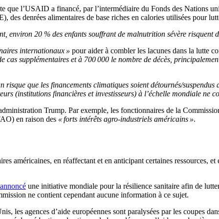
ote que l’USAID a financé, par l’intermédiaire du Fonds des Nations u
 des denrées alimentaires de base riches en calories utilisées pour lutte
nt, environ 20 % des enfants souffrant de malnutrition sévère risquent 
enaires internationaux »
pour aider à combler les lacunes dans la lutte cont
de cas supplémentaires et à 700 000 le nombre de décès, principalement
un risque que les financements climatiques soient détournés/suspendus 
cteurs (institutions financières et investisseurs) à l’échelle mondiale ne
ministration Trump. Par exemple, les fonctionnaires de la Commission o
(FAO) en raison des
« forts intérêts agro-industriels américains »
.
es américaines, en réaffectant et en anticipant certaines ressources, et
 annoncé
une initiative mondiale pour la résilience sanitaire afin de lutt
mission ne contient cependant aucune information à ce sujet.
Unis, les agences d’aide européennes sont paralysées par les coupes da