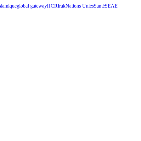
islamique
global gateway
HCR
Irak
Nations Unies
Santé
SEAE