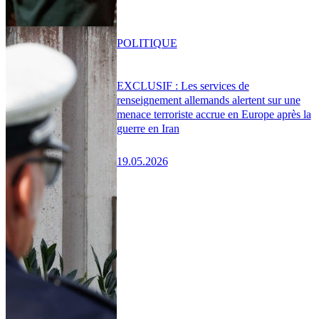
POLITIQUE
EXCLUSIF : Les services de
renseignement allemands alertent sur une
menace terroriste accrue en Europe après la
guerre en Iran
19.05.2026