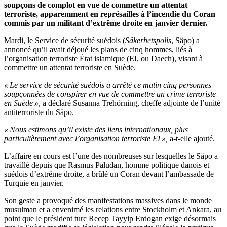
soupçons de complot en vue de commettre un attentat
terroriste, apparemment en représailles à l’incendie du Coran
commis par un militant d’extrême droite en janvier dernier.
Mardi, le Service de sécurité suédois (
Säkerhetspolis
, Säpo) a
annoncé qu’il avait déjoué les plans de cinq hommes, liés à
l’organisation terroriste État islamique (EI, ou Daech), visant à
commettre un attentat terroriste en Suède.
« Le service de sécurité suédois a arrêté ce matin cinq personnes
soupçonnées de conspirer en vue de commettre un crime terroriste
en Suède »
, a déclaré Susanna Trehörning, cheffe adjointe de l’unité
antiterroriste du Säpo.
« Nous estimons qu’il existe des liens internationaux, plus
particulièrement avec l’organisation terroriste EI »,
a-t-elle ajouté.
L’affaire en cours est l’une des nombreuses sur lesquelles le Säpo a
travaillé depuis que Rasmus Paludan, homme politique danois et
suédois d’extrême droite, a brûlé un Coran devant l’ambassade de
Turquie en janvier.
Son geste a provoqué des manifestations massives dans le monde
musulman et a envenimé les relations entre Stockholm et Ankara, au
point que le président turc Recep Tayyip Erdogan exige désormais