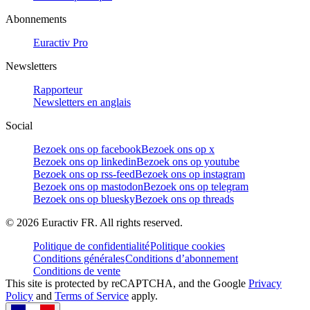
Abonnements
Euractiv Pro
Newsletters
Rapporteur
Newsletters en anglais
Social
Bezoek ons op facebook
Bezoek ons op x
Bezoek ons op linkedin
Bezoek ons op youtube
Bezoek ons op rss-feed
Bezoek ons op instagram
Bezoek ons op mastodon
Bezoek ons op telegram
Bezoek ons op bluesky
Bezoek ons op threads
©
2026
Euractiv FR. All rights reserved.
Politique de confidentialité
Politique cookies
Conditions générales
Conditions d’abonnement
Conditions de vente
This site is protected by reCAPTCHA, and the Google
Privacy
Policy
and
Terms of Service
apply.