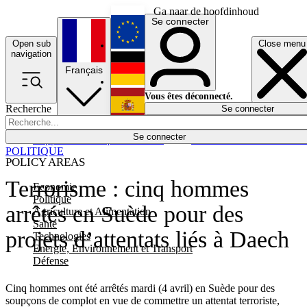
Ga naar de hoofdinhoud
Se connecter
Open sub
Close menu
English
navigation
Français
Deutsch
Vous êtes déconnecté.
Recherche
Se connecter
Español
Lumières éteintes
Se connecter
Rapporteur
Politique
Économie
Newsletters
Evénements
Em
POLITIQUE
POLICY AREAS
Terrorisme : cinq hommes
Economie
Politique
arrêtés en Suède pour des
Agriculture et Alimentation
Santé
projets d’attentats liés à Daech
Technologies
Energie, Environnement et Transport
Défense
Cinq hommes ont été arrêtés mardi (4 avril) en Suède pour des
soupçons de complot en vue de commettre un attentat terroriste,