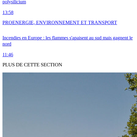
polysilicium
13:58
PRO
ENERGIE, ENVIRONNEMENT ET TRANSPORT
Incendies en Europe : les flammes s'apaisent au sud mais gagnent le
nord
11:46
PLUS DE CETTE SECTION