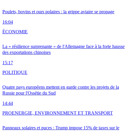
Poulets, bovins et ours polaires : la grippe aviaire se propage
16:04
ÉCONOMIE
La « résilience surprenante » de l'Allemagne face à la forte hausse
des exportations chinoises
15:17
POLITIQUE
Quatre pays européens mettent en garde contre les projets de la
Russie pour l'Ossétie du Sud
14:44
PRO
ENERGIE, ENVIRONNEMENT ET TRANSPORT
Panneaux solaires et puces : Trump impose 15% de taxes sur le