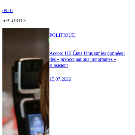
09:07
SÉCURITÉ
POLITIQUE
Accord UE-États-Unis sur les données :
des « préoccupations importantes »
subsistent
15.07.2026