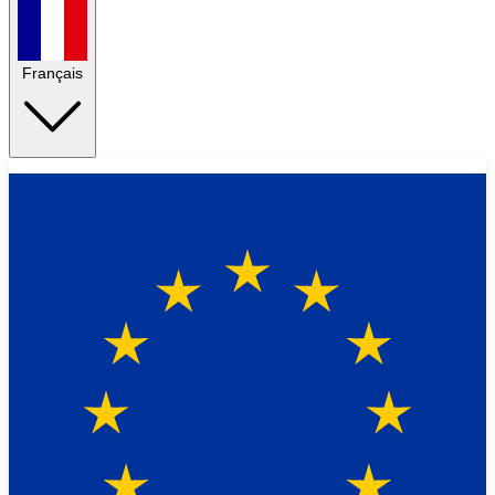
Français