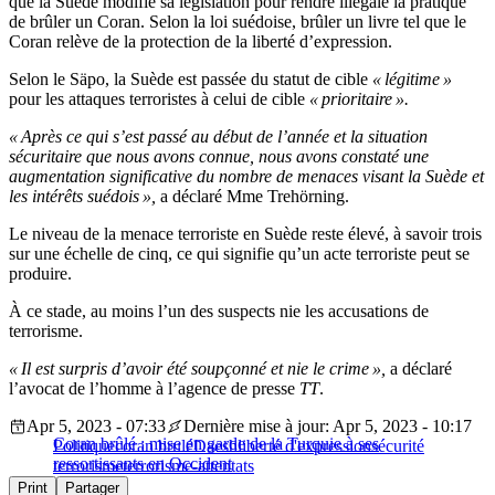
que la Suède modifie sa législation pour rendre illégale la pratique
de brûler un Coran. Selon la loi suédoise, brûler un livre tel que le
Coran relève de la protection de la liberté d’expression.
Selon le Säpo, la Suède est passée du statut de cible
« légitime »
pour les attaques terroristes à celui de cible
« prioritaire ».
« Après ce qui s’est passé au début de l’année et la situation
sécuritaire que nous avons connue, nous avons constaté une
augmentation significative du nombre de menaces visant la Suède et
les intérêts suédois »,
a déclaré Mme Trehörning.
Le niveau de la menace terroriste en Suède reste élevé, à savoir trois
sur une échelle de cinq, ce qui signifie qu’un acte terroriste peut se
produire.
À ce stade, au moins l’un des suspects nie les accusations de
terrorisme.
« Il est surpris d’avoir été soupçonné et nie le crime »,
a déclaré
l’avocat de l’homme à l’agence de presse
TT
.
Apr 5, 2023 - 07:33
Dernière mise à jour: Apr 5, 2023 - 10:17
Coran brûlé : mise en garde de la Turquie à ses
Politique
coran brulé
Daesh
liberté d'expression
sécurité
ressortissants en Occident
terrorisme
terrorisme-attentats
Print
Partager