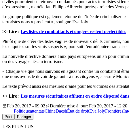
civiles pourraient se retrouver condamnés pour actes terroristes si l
d’expression », martèle Jan Philipp Albrecht, porte-parole des Verts pour
Le groupe politique est également étonné de l’idée de criminaliser les 
terroristes nous reprochent », souligne Eva Joly.
>> Lire :
Les listes de combattants étrangers restent perfectibles
Plutôt que de créer des listes vagues de nouveaux délits criminels, no
les enquêtes sur les vrais suspects », poursuit l’eurodéputée française.
La nouvelle directive donnerait aux pays européens un an pour criminal
ou des voyages liés au terrorisme.
« Chaque vie que nous sauvons en agissant contre un combattant étrang
que nous avons le devoir de garantir à nos citoyens », a assuré Moni
Le texte prévoit aussi des mesures d’aide pour les victimes des attentat
>> Lire :
Les mesures sécuritaires affluent en ordre dispersé dans
Feb 20, 2017 - 09:02
Dernière mise à jour: Feb 20, 2017 - 12:20
Politique
attentats
Chine
Daesh
État de droit
Eva Joly
Frontières
Int
Print
Partager
LES PLUS LUS