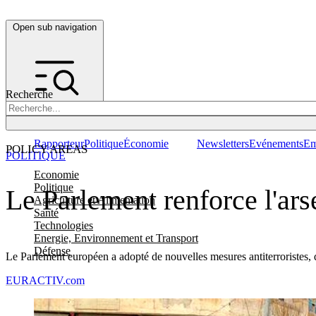
Open sub navigation
Recherche
Rapporteur
Politique
Économie
Newsletters
Evénements
Em
POLICY AREAS
POLITIQUE
Economie
Politique
Le Parlement renforce l'arse
Agriculture et Alimentation
Santé
Technologies
Energie, Environnement et Transport
Défense
Le Parlement européen a adopté de nouvelles mesures antiterroristes, 
EURACTIV.com