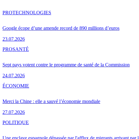
PRO
TECHNOLOGIES
Google écope d’une amende record de 890 millions d’euros
23.07.2026
PRO
SANTÉ
Sept pays votent contre le programme de santé de la Commission
24.07.2026
ÉCONOMIE
Merci la Chine : elle a sauvé l’économie mondiale
27.07.2026
POLITIQUE
Une enclave espagnole dépassée par l'afflux de migrants arrivant par 