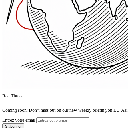
Red Thread
Coming soon: Don’t miss out on our new weekly briefing on EU-Asia 
Entrez votre email
S'abonner