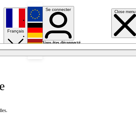
Se connecter
Close menu
English
Français
Deutsch
Vous êtes déconnecté.
Se connecter
Español
Lumières éteintes
pe
les.