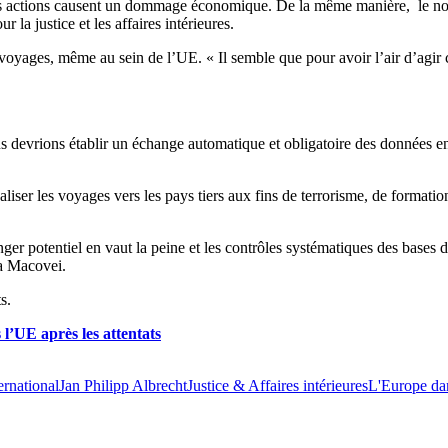
eurs actions causent un dommage économique. De la même manière, le nouv
 la justice et les affaires intérieures.
voyages, même au sein de l’UE. « Il semble que pour avoir l’air d’agir c
us devrions établir un échange automatique et obligatoire des données en
iser les voyages vers les pays tiers aux fins de terrorisme, de formation
er potentiel en vaut la peine et les contrôles systématiques des bases 
ca Macovei.
s.
 l’UE après les attentats
ernational
Jan Philipp Albrecht
Justice & Affaires intérieures
L'Europe da