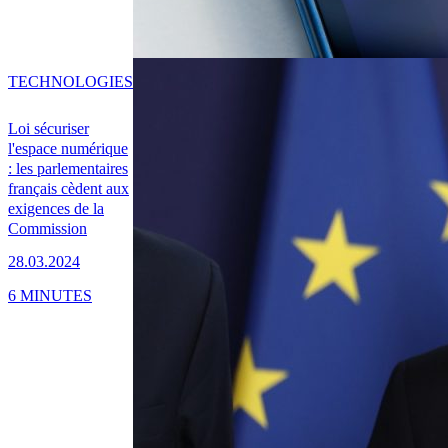
TECHNOLOGIES
Loi sécuriser
l'espace numérique
: les parlementaires
français cèdent aux
exigences de la
Commission
28.03.2024
6 MINUTES