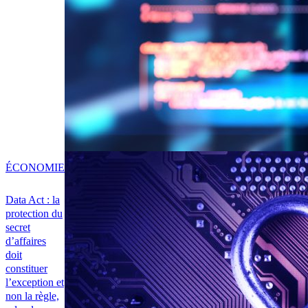
ÉCONOMIE
Data Act : la
protection du
secret
d’affaires
doit
constituer
l’exception et
non la règle,