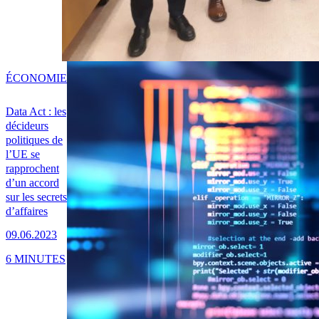
ÉCONOMIE
Data Act : les
décideurs
politiques de
l’UE se
rapprochent
d’un accord
sur les secrets
d’affaires
09.06.2023
6 MINUTES