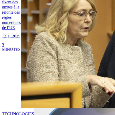
fixent des
limites à la
refonte des
règles
numériques
de l’UE
12.11.2025
3
MINUTES
TECHNOLOGIES