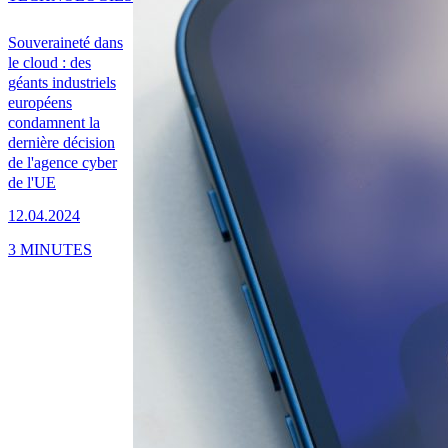
Souveraineté dans
le cloud : des
géants industriels
européens
condamnent la
dernière décision
de l'agence cyber
de l'UE
12.04.2024
3 MINUTES