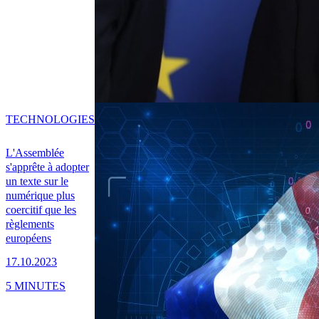
TECHNOLOGIES
L'Assemblée
s'apprête à adopter
un texte sur le
numérique plus
coercitif que les
règlements
européens
17.10.2023
5 MINUTES