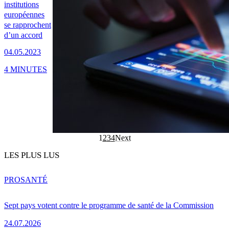
institutions
européennes
se rapprochent
d’un accord
04.05.2023
4 MINUTES
1
2
3
4
Next
LES PLUS LUS
PRO
SANTÉ
Sept pays votent contre le programme de santé de la Commission
24.07.2026