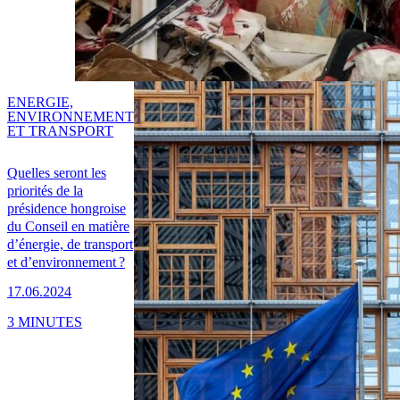
ENERGIE,
ENVIRONNEMENT
ET TRANSPORT
Quelles seront les
priorités de la
présidence hongroise
du Conseil en matière
d’énergie, de transport
et d’environnement ?
17.06.2024
3 MINUTES