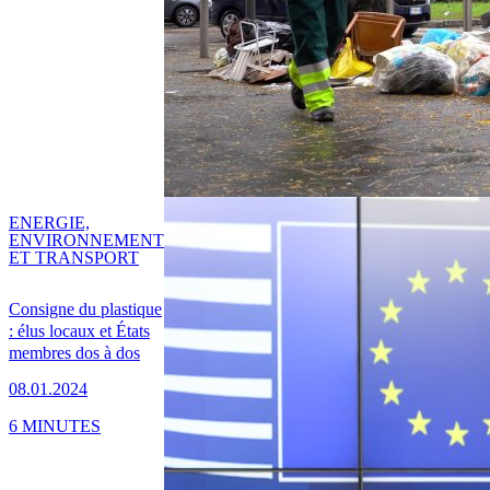
ENERGIE,
ENVIRONNEMENT
ET TRANSPORT
Consigne du plastique
: élus locaux et États
membres dos à dos
08.01.2024
6 MINUTES