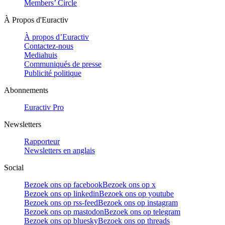
Members’ Circle
À Propos d'Euractiv
À propos d’Euractiv
Contactez-nous
Mediahuis
Communiqués de presse
Publicité politique
Abonnements
Euractiv Pro
Newsletters
Rapporteur
Newsletters en anglais
Social
Bezoek ons op facebook
Bezoek ons op x
Bezoek ons op linkedin
Bezoek ons op youtube
Bezoek ons op rss-feed
Bezoek ons op instagram
Bezoek ons op mastodon
Bezoek ons op telegram
Bezoek ons op bluesky
Bezoek ons op threads