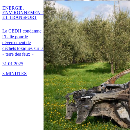
ENERGIE,
ENVIRONNEMENT
ET TRANSPORT
La CEDH condamne
l’Italie pour le
déversement de
déchets toxiques sur la
« terre des feux »
31.01.2025
3 MINUTES