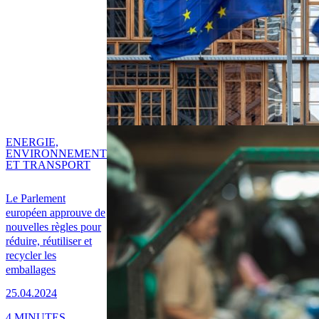
ENERGIE,
ENVIRONNEMENT
ET TRANSPORT
Le Parlement
européen approuve de
nouvelles règles pour
réduire, réutiliser et
recycler les
emballages
25.04.2024
4 MINUTES