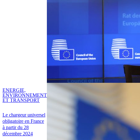
ENERGIE,
ENVIRONNEMENT
ET TRANSPORT
Le chargeur universel
obligatoire en France
à partir du 28
décembre 2024