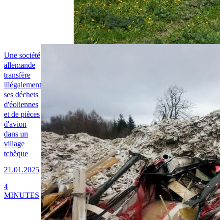
Une société
allemande
transfère
illégalement
ses déchets
d'éoliennes
et de pièces
d'avion
dans un
village
tchèque
21.01.2025
4
MINUTES