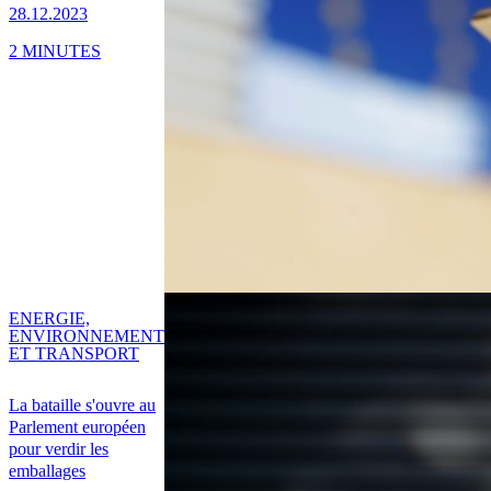
28.12.2023
2 MINUTES
ENERGIE,
ENVIRONNEMENT
ET TRANSPORT
La bataille s'ouvre au
Parlement européen
pour verdir les
emballages