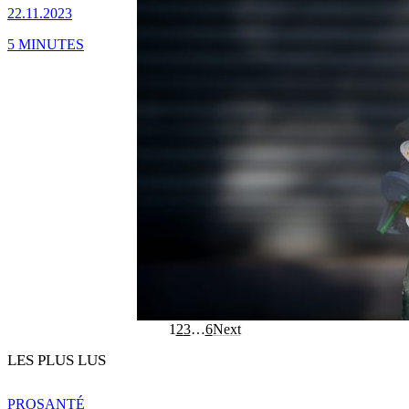
22.11.2023
5 MINUTES
1
2
3
…
6
Next
LES PLUS LUS
PRO
SANTÉ