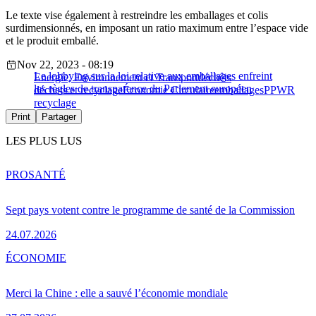
Le texte vise également à restreindre les emballages et colis
surdimensionnés, en imposant un ratio maximum entre l’espace vide
et le produit emballé.
Nov 22, 2023 - 08:19
Le lobbying sur la loi relative aux emballages enfreint
Energie, Environnement et Transport
déchêts
les règles de transparence du Parlement européen
déchets et recyclage
Économie Circulaire
emballages
PPWR
recyclage
Print
Partager
LES PLUS LUS
PRO
SANTÉ
Sept pays votent contre le programme de santé de la Commission
24.07.2026
ÉCONOMIE
Merci la Chine : elle a sauvé l’économie mondiale