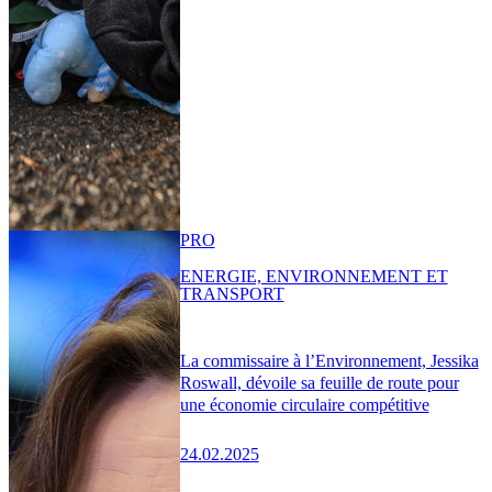
PRO
ENERGIE, ENVIRONNEMENT ET
TRANSPORT
La commissaire à l’Environnement, Jessika
Roswall, dévoile sa feuille de route pour
une économie circulaire compétitive
24.02.2025