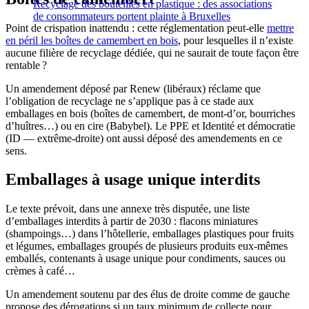
Recyclage des bouteilles en plastique : des associations
de consommateurs portent plainte à Bruxelles
Point de crispation inattendu : cette réglementation peut-elle
mettre
en péril les boîtes de camembert en bois
, pour lesquelles il n’existe
aucune filière de recyclage dédiée, qui ne saurait de toute façon être
rentable ?
Un amendement déposé par Renew (libéraux) réclame que
l’obligation de recyclage ne s’applique pas à ce stade aux
emballages en bois (boîtes de camembert, de mont-d’or, bourriches
d’huîtres…) ou en cire (Babybel). Le PPE et Identité et démocratie
(ID — extrême-droite) ont aussi déposé des amendements en ce
sens.
Emballages à usage unique interdits
Le texte prévoit, dans une annexe très disputée, une liste
d’emballages interdits à partir de 2030 : flacons miniatures
(shampoings…) dans l’hôtellerie, emballages plastiques pour fruits
et légumes, emballages groupés de plusieurs produits eux-mêmes
emballés, contenants à usage unique pour condiments, sauces ou
crèmes à café…
Un amendement soutenu par des élus de droite comme de gauche
propose des dérogations si un taux minimum de collecte pour