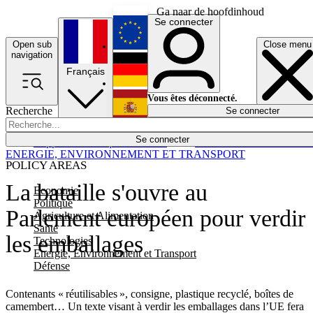
Ga naar de hoofdinhoud
Se connecter
Open sub
Close menu
English
navigation
Français
Deutsch
Vous êtes déconnecté.
Recherche
Se connecter
Español
Lumières éteintes
Se connecter
Rapporteur
Politique
Économie
Newsletters
Evénements
Em
ENERGIE, ENVIRONNEMENT ET TRANSPORT
POLICY AREAS
La bataille s'ouvre au
Economie
Politique
Parlement européen pour verdir
Agriculture et Alimentation
Santé
les emballages
Technologies
Energie, Environnement et Transport
Défense
Contenants « réutilisables », consigne, plastique recyclé, boîtes de
camembert… Un texte visant à verdir les emballages dans l’UE fera