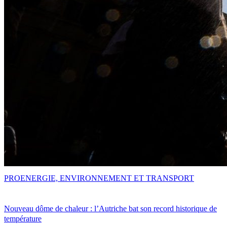
PRO
ENERGIE, ENVIRONNEMENT ET TRANSPORT
Nouveau dôme de chaleur : l’Autriche bat son record historique de
température