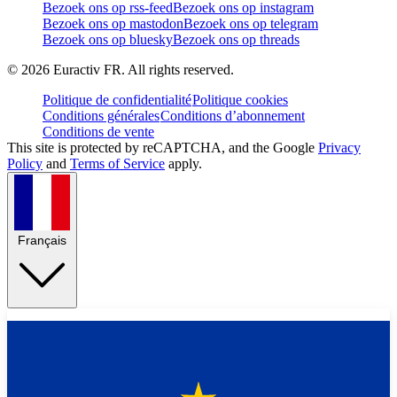
Bezoek ons op rss-feed
Bezoek ons op instagram
Bezoek ons op mastodon
Bezoek ons op telegram
Bezoek ons op bluesky
Bezoek ons op threads
©
2026
Euractiv FR. All rights reserved.
Politique de confidentialité
Politique cookies
Conditions générales
Conditions d’abonnement
Conditions de vente
This site is protected by reCAPTCHA, and the Google
Privacy
Policy
and
Terms of Service
apply.
Français