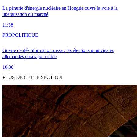
La pénurie d'énergie nucléaire en Hongrie ouvre la voie à la
libéralisation du marché
11:38
PRO
POLITIQUE
Guerre de désinformation russe : les élections municipales
allemandes prises pour cible
10:36
PLUS DE CETTE SECTION