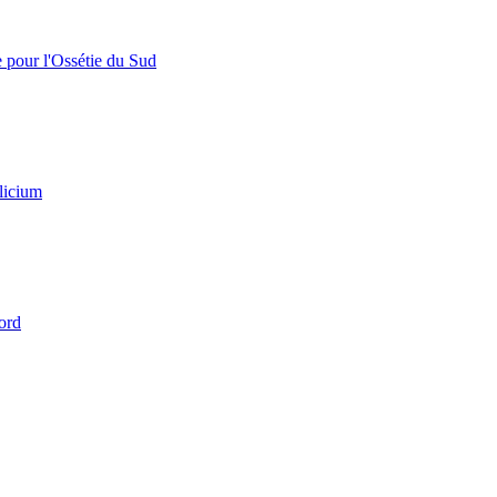
e pour l'Ossétie du Sud
licium
ord