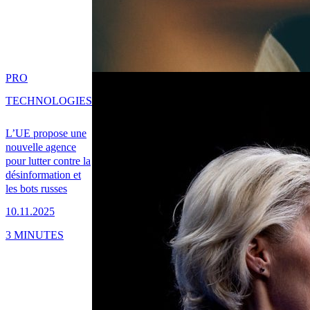
PRO
TECHNOLOGIES
L’UE propose une
nouvelle agence
pour lutter contre la
désinformation et
les bots russes
10.11.2025
3 MINUTES