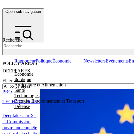
Open sub navigation
Recherche
Rapporteur
Politique
Économie
Newsletters
Evénements
Em
POLICY AREAS
DEEPFAKES
Economie
Politique
Filter by section
Agriculture et Alimentation
Santé
PRO
Technologies
Energie, Environnement et Transport
TECHNOLOGIES
Défense
Deepfakes sur X :
la Commission
ouvre une enquête
sur Grok, le chatbot