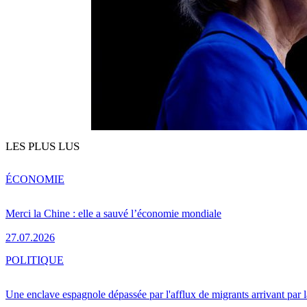
LES PLUS LUS
ÉCONOMIE
Merci la Chine : elle a sauvé l’économie mondiale
27.07.2026
POLITIQUE
Une enclave espagnole dépassée par l'afflux de migrants arrivant par 