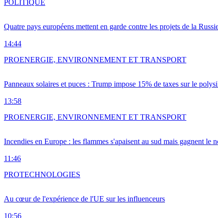
POLITIQUE
Quatre pays européens mettent en garde contre les projets de la Russi
14:44
PRO
ENERGIE, ENVIRONNEMENT ET TRANSPORT
Panneaux solaires et puces : Trump impose 15% de taxes sur le polysi
13:58
PRO
ENERGIE, ENVIRONNEMENT ET TRANSPORT
Incendies en Europe : les flammes s'apaisent au sud mais gagnent le n
11:46
PRO
TECHNOLOGIES
Au cœur de l'expérience de l'UE sur les influenceurs
10:56