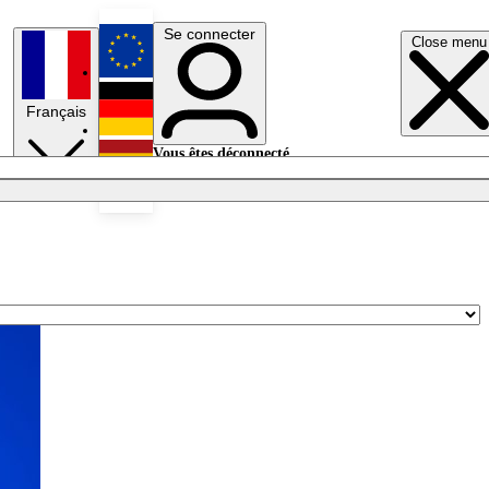
Se connecter
Close menu
English
Français
Deutsch
Vous êtes déconnecté.
Se connecter
Español
Lumières éteintes