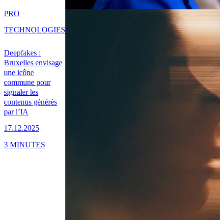
PRO
TECHNOLOGIES
Deepfakes :
Bruxelles envisage
une icône
commune pour
signaler les
contenus générés
par l’IA
17.12.2025
3 MINUTES