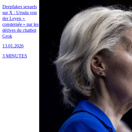
Deepfakes sexuels
sur X : Ursula von
der Leyen «
consternée » par les
dérives du chatbot
Grok
13.01.2026
3 MINUTES